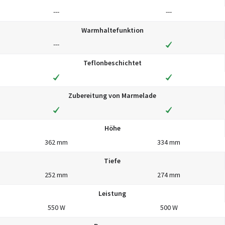
---
---
Warmhaltefunktion
---
Teflonbeschichtet
Zubereitung von Marmelade
Höhe
362 mm
334 mm
Tiefe
252 mm
274 mm
Leistung
550 W
500 W