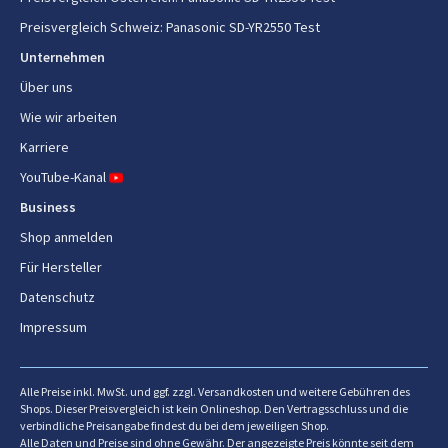
Energie
Preisvergleich Schweiz
:
Panasonic SD-YR2550 Test
Leistung
Unternehmen
550 W
Über uns
AC Eingangsspannung
230 V
Wie wir arbeiten
AC Eingangsfrequenz
50 Hz
Karriere
YouTube-Kanal
Verpackungsdaten
Business
Shop anmelden
Verpackungsbreite
446 mm
Für Hersteller
Verpackungstiefe
308 mm
Datenschutz
Verpackungshöhe
402 mm
Impressum
Paketgewicht
8,4 kg
Alle Preise inkl. MwSt. und ggf. zzgl. Versandkosten und weitere Gebühren des
Shops. Dieser Preisvergleich ist kein Onlineshop. Den Vertragsschluss und die
verbindliche Preisangabe findest du bei dem jeweiligen Shop.
Alle Daten und Preise sind ohne Gewähr. Der angezeigte Preis könnte seit dem