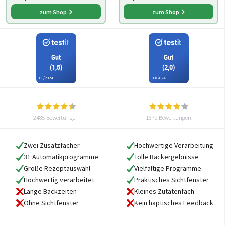
Temperatursen
zum Shop
zum Shop
Gut
Gut
(1,5)
(2,0)
03/2024
03/2024
2485 Bewertungen
1679 Bewertungen
Zwei Zusatzfächer
Hochwertige Verarbeitung
31 Automatikprogramme
Tolle Backergebnisse
Große Rezeptauswahl
Vielfältige Programme
Hochwertig verarbeitet
Praktisches Sichtfenster
Lange Backzeiten
Kleines Zutatenfach
Ohne Sichtfenster
Kein haptisches Feedback