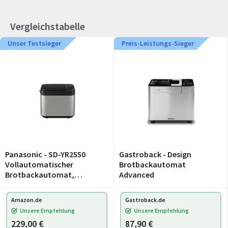
Vergleichstabelle
Unser Testsieger
Preis-Leistungs-Sieger
Panasonic - SD-YR2550
Gastroback - Design
Vollautomatischer
Brotbackautomat
Brotbackautomat,
Advanced
horizontales Design,
Rosinen-Nussverteiler und
Amazon.de
Gastroback.de
Hefespender, 31
Unsere Empfehlung
Unsere Empfehlung
automatische
229,00 €
87,90 €
Programme, zwei