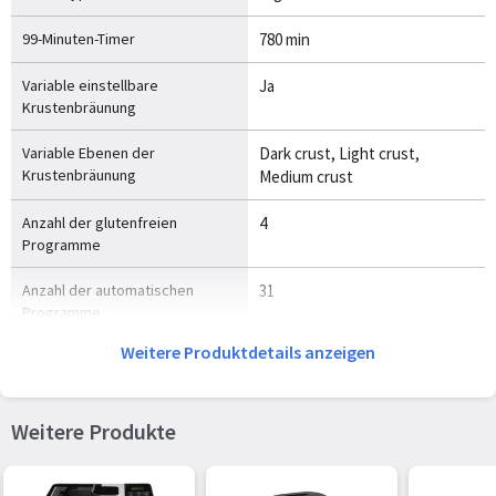
99-Minuten-Timer
780 min
Variable einstellbare
Ja
Krustenbräunung
Variable Ebenen der
Dark crust, Light crust,
Krustenbräunung
Medium crust
Anzahl der glutenfreien
4
Programme
Anzahl der automatischen
31
Programme
Weitere Produktdetails anzeigen
Brot und Teig Programme
Kuchenteig, Französisches
Brot, Pizzateig, Roggenbrot,
Vollkornbrot
Weitere Produkte
Überhitzungsschutz
Ja