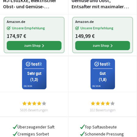
MJ-L501KXE, elektrischer
Gemüse und Obst,
Obst- und Gemüse-
Entsafter mit maximaler
Entsafter, 150 W, Edelstahl
Saftausbeute
und Kunststoff, schlankes
Amazon.de
Amazon.de
und kompaktes Design,
Unsere Empfehlung
Unsere Empfehlung
Aufsatz für gefroren
174,97 €
149,99 €
zum Shop
zum Shop
Sehr gut
Gut
(1,3)
(1,8)
06/2026
06/2026
5695 Bewertungen
102 Bewertungen
Überzeugender Saft
Top Saftausbeute
Cremiges Sorbet
Schonende Pressung