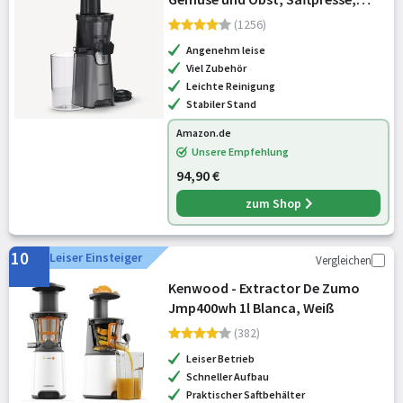
elektrisch
(1256)
Angenehm leise
Viel Zubehör
Leichte Reinigung
Stabiler Stand
Amazon.de
Unsere Empfehlung
94,90 €
zum Shop
10
Leiser Einsteiger
Vergleichen
Kenwood - Extractor De Zumo
Jmp400wh 1l Blanca, Weiß
(382)
Leiser Betrieb
Schneller Aufbau
Praktischer Saftbehälter