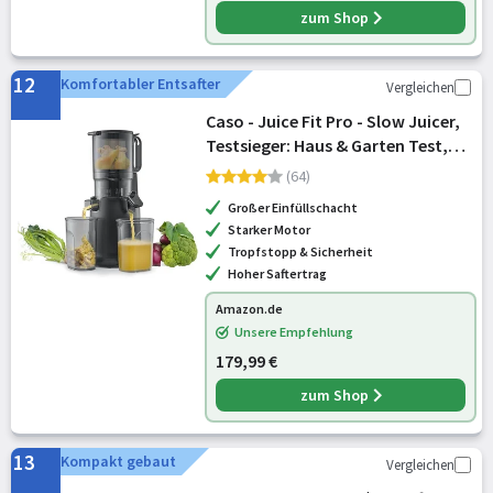
zum Shop
12
Komfortabler Entsafter
Vergleichen
Caso - Juice Fit Pro - Slow Juicer,
Testsieger: Haus & Garten Test,
niedrige Umdrehungszahl (40
(64)
U/min), Große Einfüllöffnung von
Großer Einfüllschacht
130 mm Ø für ganze Früchte
Starker Motor
Tropfstopp & Sicherheit
Hoher Saftertrag
Amazon.de
Unsere Empfehlung
179,99 €
zum Shop
13
Kompakt gebaut
Vergleichen