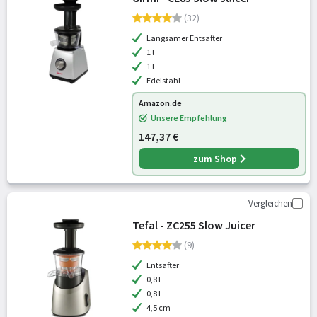
(32)
Langsamer Entsafter
1 l
1 l
Edelstahl
Amazon.de
Unsere Empfehlung
147,37 €
zum Shop
Vergleichen
Tefal - ZC255 Slow Juicer
(9)
Entsafter
0,8 l
0,8 l
4,5 cm