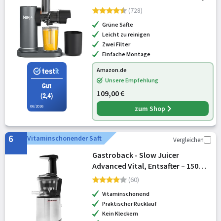
für frische Säfte
(728)
Grüne Säfte
Leicht zu reinigen
Zwei Filter
Einfache Montage
Amazon.de
Unsere Empfehlung
Gut
109,00 €
(2,4)
06/2026
zum Shop
6
Vitaminschonender Saft
Vergleichen
Gastroback - Slow Juicer
Advanced Vital, Entsafter – 150
Watt Saftpresse elektrisch – Juicer
(60)
machine Saftmaschine Entsafter
Vitaminschonend
für Gemüse und Obst,elektrisch
Praktischer Rücklauf
Schwarz,
Kein Kleckern