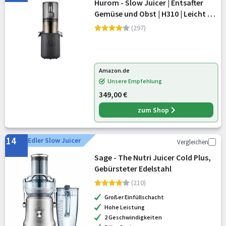
Hurom - Slow Juicer | Entsafter
Gemüse und Obst | H310 | Leicht zu
Reinigen & Leiser Motor
(297)
Elektrischer Entsafter mit
Siebfilter | 150 Watt | BPA Frei |
Schla
Amazon.de
Unsere Empfehlung
349,00 €
zum Shop
14
Edler Slow Juicer
Vergleichen
Sage - The Nutri Juicer Cold Plus,
Gebürsteter Edelstahl
(210)
Großer Einfüllschacht
Hohe Leistung
2 Geschwindigkeiten