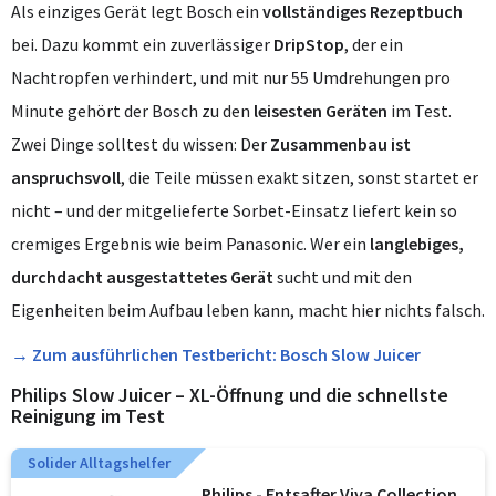
Als einziges Gerät legt Bosch ein
vollständiges Rezeptbuch
bei. Dazu kommt ein zuverlässiger
DripStop
, der ein
Nachtropfen verhindert, und mit nur 55 Umdrehungen pro
Minute gehört der Bosch zu den
leisesten Geräten
im Test.
Zwei Dinge solltest du wissen: Der
Zusammenbau ist
anspruchsvoll
, die Teile müssen exakt sitzen, sonst startet er
nicht – und der mitgelieferte Sorbet-Einsatz liefert kein so
cremiges Ergebnis wie beim Panasonic. Wer ein
langlebiges,
durchdacht ausgestattetes Gerät
sucht und mit den
Eigenheiten beim Aufbau leben kann, macht hier nichts falsch.
→ Zum ausführlichen Testbericht: Bosch Slow Juicer
Philips Slow Juicer – XL-Öffnung und die schnellste
Reinigung im Test
Solider Alltagshelfer
Philips - Entsafter Viva Collection,