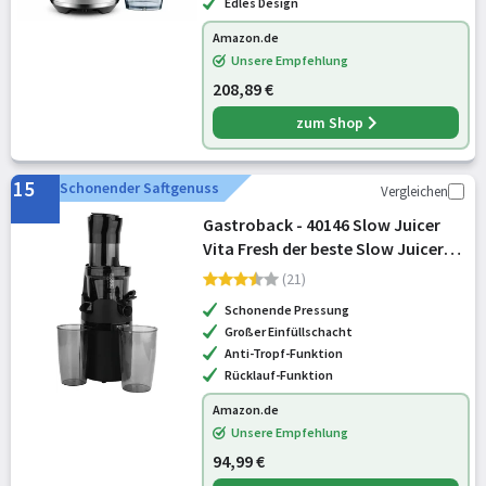
Edles Design
Amazon.de
Unsere Empfehlung
208,89 €
zum Shop
15
Schonender Saftgenuss
Vergleichen
Gastroback - 40146 Slow Juicer
Vita Fresh der beste Slow Juicer
für Cold Press Saft, Schwarz
(21)
Schonende Pressung
Großer Einfüllschacht
Anti-Tropf-Funktion
Rücklauf-Funktion
Amazon.de
Unsere Empfehlung
94,99 €