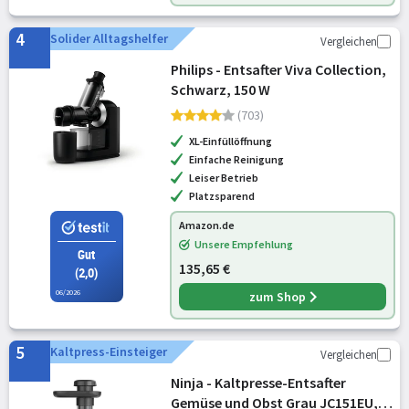
4
Solider Alltagshelfer
Vergleichen
Philips - Entsafter Viva Collection,
Schwarz, 150 W
(703)
XL-Einfüllöffnung
Einfache Reinigung
Leiser Betrieb
Platzsparend
Amazon.de
Unsere Empfehlung
Gut
135,65 €
(2,0)
06/2026
zum Shop
5
Kaltpress-Einsteiger
Vergleichen
Ninja - Kaltpresse-Entsafter
Gemüse und Obst Grau JC151EU,