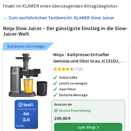
findet im KLAMER einen überzeugenden Alltagsbegleiter.
→ Zum ausführlichen Testbericht: KLAMER Slow Juicer
Ninja Slow Juicer – Der günstigste Einstieg in die Slow-
Juicer-Welt
Kaltpress-Einsteiger
Ninja - Kaltpresse-Entsafter
Gemüse und Obst Grau JC151EU,
für frische Säfte
(728)
Grüne Säfte
Leicht zu reinigen
Zwei Filter
Einfache Montage
Amazon.de
Unsere Empfehlung
Gut
109,00 €
(2,4)
06/2026
zum Shop