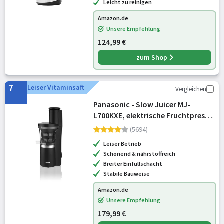
Leicht zu reinigen
Amazon.de
Unsere Empfehlung
124,99 €
zum Shop
7
Leiser Vitaminsaft
Vergleichen
Panasonic - Slow Juicer MJ-
L700KXE, elektrische Fruchtpresse,
Entsaften von ganzen Früchten
(5694)
und Gemüse, 75-mm Öffnung,
Leiser Betrieb
schlankes Design, sicher und
Schonend & nährstoffreich
praktisch, Sch
Breiter Einfüllschacht
Stabile Bauweise
Amazon.de
Unsere Empfehlung
179,99 €