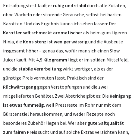
Entsaftungstest läuft er
ruhig und stabil
durch alle Zutaten,
ohne Wackeln oder störende Geräusche, selbst bei harten
Karotten. Und das Ergebnis kann sich sehen lassen: Der
Karottensaft schmeckt aromatischer
als beim günstigeren
Ninja, die
Konsistenz ist weniger wässrig
und die Ausbeute
insgesamt höher – genau das, wofür man sich einen Slow
Juicer kauft. Mit
4,5 Kilogramm
liegt er im soliden Mittelfeld,
und die
stabile Verarbeitung
wirkt wertiger, als es der
günstige Preis vermuten lässt. Praktisch sind der
Rückwärtsgang
gegen Verstopfungen und die zwei
mitgelieferten Behälter. Zwei Abstriche gibt es: Die
Reinigung
ist etwas fummelig
, weil Pressreste im Rohr nur mit dem
Bürstenstiel herauskommen, und weder Rezepte noch
besonderes Zubehör liegen bei. Wer aber
gute Saftqualität
zum fairen Preis
sucht und auf solche Extras verzichten kann,