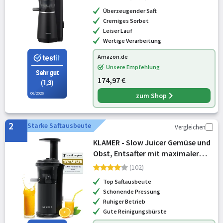
und Kunststoff, schlankes und
Überzeugender Saft
kompaktes Design, Aufsatz für
Cremiges Sorbet
gefroren
Leiser Lauf
Wertige Verarbeitung
Amazon.de
Unsere Empfehlung
Sehr gut
174,97 €
(1,3)
06/2026
zum Shop
2
Starke Saftausbeute
Vergleichen
KLAMER - Slow Juicer Gemüse und
Obst, Entsafter mit maximaler
Saftausbeute
(102)
Top Saftausbeute
Schonende Pressung
Ruhiger Betrieb
Gute Reinigungsbürste