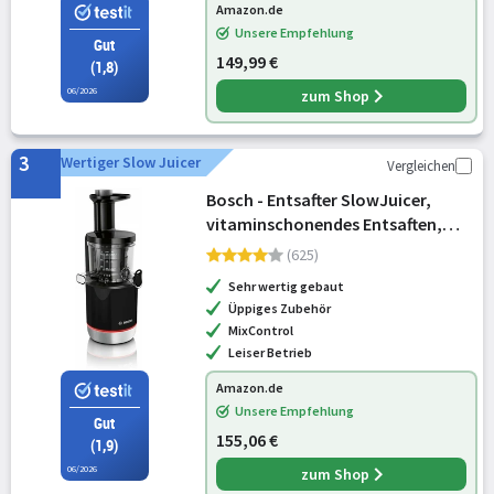
Amazon.de
Unsere Empfehlung
Gut
149,99 €
(1,8)
06/2026
zum Shop
3
Wertiger Slow Juicer
Vergleichen
Bosch - Entsafter SlowJuicer,
vitaminschonendes Entsaften,
Kaltpresse, sehr leise, leichte
(625)
Reinigung, 3 Filter, für hartes Obst
Sehr wertig gebaut
und Gemüse, BPA-frei, 150 W, s
Üppiges Zubehör
MixControl
Leiser Betrieb
Amazon.de
Unsere Empfehlung
Gut
155,06 €
(1,9)
06/2026
zum Shop