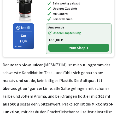
Sehr wertig gebaut
und Gemüse, BPA-frei, 150 W, s
Üppiges Zubehör
MixControl
Leiser Betrieb
Amazon.de
Unsere Empfehlung
Gut
155,06 €
(1,9)
06/2026
zum Shop
Der
Bosch Slow Juicer
(MESM731M) ist mit
5 Kilogramm
der
schwerste Kandidat im Test – und fühlt sich genau so an:
massiv und solide
, kein billiges Plastik. Die
Saftqualität
überzeugt auf ganzer Linie
, alle Säfte gelingen mit schöner
Farbe und vollem Aroma, und bei Orangen holt er mit
365 ml
aus 500 g
sogar den Spitzenwert. Praktisch ist die
MixControl-
Funktion
, mit der du den Fruchtfleischanteil selbst einstellst.