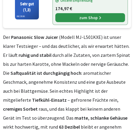
Unsere Empfehlung
Sehr gut
174,97 €
(1,3)
06/2026
zum Shop
Der
Panasonic Slow Juicer
(Modell MJ-L501KXE) ist unser
klarer Testsieger – und das deutlicher, als wir erwartet hätten.
Er läuft
ruhig und stabil
durch alle Zutaten, von zartem Spinat
bis zur harten Karotte, ohne Wackeln oder nervige Geräusche.
Die
Saftqualität ist durchgängig hoch
: aromatischer
Geschmack, angenehme Konsistenz und eine gute Ausbeute
auch bei Blattgemüse. Sein echtes Highlight ist der
mitgelieferte
Tiefkühl-Einsatz
– gefrorene Früchte rein,
cremiges Sorbet
raus, und das klappt bei keinem anderen
Gerät im Test so überzeugend. Das
matte, schlanke Gehäuse
wirkt hochwertig, mit rund
63 Dezibel
bleibt er angenehm