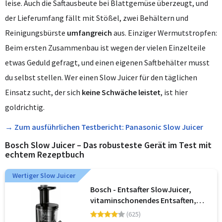
leise. Auch die Saftausbeute bei Blattgemüse überzeugt, und
der Lieferumfang fällt mit Stößel, zwei Behältern und
Reinigungsbürste
umfangreich
aus. Einziger Wermutstropfen:
Beim ersten Zusammenbau ist wegen der vielen Einzelteile
etwas Geduld gefragt, und einen eigenen Saftbehälter musst
du selbst stellen. Wer einen Slow Juicer für den täglichen
Einsatz sucht, der sich
keine Schwäche leistet
, ist hier
goldrichtig.
→ Zum ausführlichen Testbericht: Panasonic Slow Juicer
Bosch Slow Juicer – Das robusteste Gerät im Test mit
echtem Rezeptbuch
Wertiger Slow Juicer
Bosch - Entsafter SlowJuicer,
vitaminschonendes Entsaften,
Kaltpresse, sehr leise, leichte
(625)
Reinigung, 3 Filter, für hartes Obst