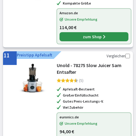
Kompakte Größe
Amazon.de
Unsere Empfehlung
114,00 €
zum Shop
11
Preistipp Apfelsaft
Vergleichen
Unold - 78275 Slow Juicer Sam
Entsafter
(5)
Apfelsaft-Bestwert
Großer Einfüllschacht
Gutes Preis-Leistungs-V.
Viel Zubehör
euronics.de
Unsere Empfehlung
94,00 €