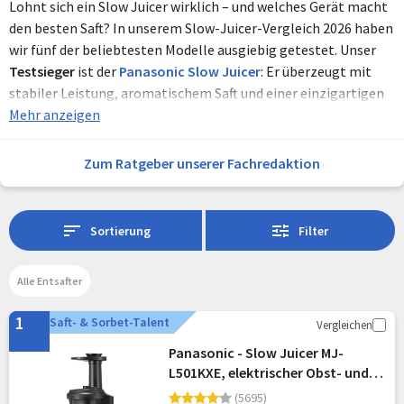
Lohnt sich ein Slow Juicer wirklich – und welches Gerät macht
den besten Saft? In unserem Slow-Juicer-Vergleich 2026 haben
wir fünf der beliebtesten Modelle ausgiebig getestet. Unser
Testsieger
ist der
Panasonic Slow Juicer
: Er überzeugt mit
stabiler Leistung, aromatischem Saft und einer einzigartigen
Sorbet-Funktion
Mehr anzeigen
. Wer ein besonders
robustes Gerät
sucht,
liegt mit dem
Bosch Slow Juicer
richtig – inklusive
Rezeptbuch und MixControl. Der
Philips Slow Juicer
punktet
Zum Ratgeber unserer Fachredaktion
mit der
größten Einfüllöffnung
und der
schnellsten Reinigung
im Test, während der
KLAMER Slow Juicer
mit überraschend
guter Saftausbeute zum fairen Preis punktet. Wer sparen
Sortierung
Filter
möchte, findet mit dem
Ninja Slow Juicer
ab rund 109 Euro
einen soliden
Einstieg
.
Alle Entsafter
1
Saft- & Sorbet-Talent
Vergleichen
Panasonic - Slow Juicer MJ-
L501KXE, elektrischer Obst- und
Gemüse-Entsafter, 150 W, Edelstahl
(5695)