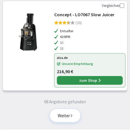
Vergleichen
Concept - LO7067 Slow Juicer
(26)
Entsafter
60 RPM
1 l
1 l
alza.de
Unsere Empfehlung
216,90 €
zum Shop
68 Angebote gefunden
Weiter