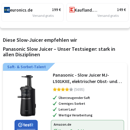
euronics.de
Kaufland.de
199
€
149
€
Versand gratis
Versand gratis
Diese Slow-Juicer empfehlen wir
Panasonic Slow Juicer – Unser Testsieger: stark in
allen Disziplinen
Saft- & Sorbet-Talent
Panasonic - Slow Juicer MJ-
L501KXE, elektrischer Obst- und
Gemüse-Entsafter, 150 W, Edelstahl
(5695)
und Kunststoff, schlankes und
Überzeugender Saft
kompaktes Design, Aufsatz für
Cremiges Sorbet
gefroren
Leiser Lauf
Wertige Verarbeitung
Amazon.de