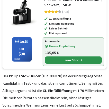
Schwarz, 150 W
(703)
XL-Einfüllöffnung
Einfache Reinigung
Leiser Betrieb
Platzsparend
Amazon.de
Unsere Empfehlung
Gut
135,65 €
(2,0)
06/2026
zum Shop
Der
Philips Slow Juicer
(HR1889/70) ist der unaufgeregteste
Kandidat im Test – und das ist ein Kompliment. Sein größtes
Alltagsargument ist die
XL-Einfüllöffnung mit 70 Millimetern
:
Die meisten Zutaten passen direkt rein, ohne lästiges
Vorschneiden. Wer morgens keine Lust aufs Schnippeln hat,