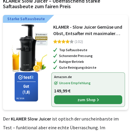
KLAMER Slow Juicer – Überraschend starke
Saftausbeute zum fairen Preis
Starke Saftausbeute
KLAMER - Slow Juicer Gemüse und
Obst, Entsafter mit maximaler
Saftausbeute
(102)
Top Saftausbeute
Schonende Pressung
Ruhiger Betrieb
Gute Reinigungsbürste
Amazon.de
Unsere Empfehlung
Gut
149,99 €
(1,8)
06/2026
zum Shop
Der
KLAMER Slow Juicer
ist optisch der unscheinbarste im
Test – funktional aber eine echte Überraschung. Im