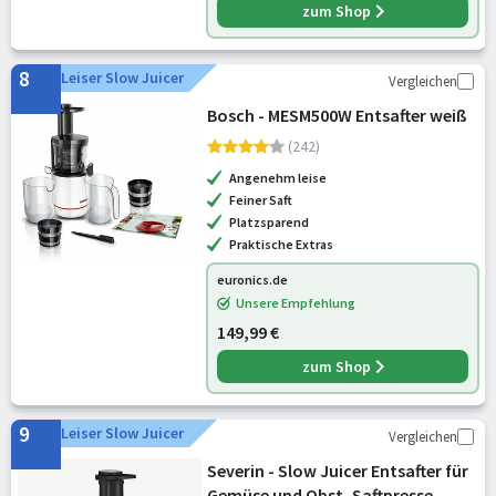
zum Shop
8
Leiser Slow Juicer
Vergleichen
Bosch - MESM500W Entsafter weiß
(242)
Angenehm leise
Feiner Saft
Platzsparend
Praktische Extras
euronics.de
Unsere Empfehlung
149,99 €
zum Shop
9
Leiser Slow Juicer
Vergleichen
Severin - Slow Juicer Entsafter für
Gemüse und Obst, Saftpresse,