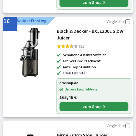
zum Shop
16
Solider Einstieg
Vergleichen
Black & Decker - BXJE200E Slow
Juicer
(31)
Schonend & nährstoffreich
Großer Einwurfschacht
Anti-Tropf-Funktion
Edelstahlfilter
proshop.de
Unsere Empfehlung
163,46 €
zum Shop
Vergleichen
Girmi - CE85 Slow Juicer