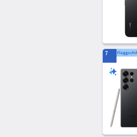
HTC
LG
MaxCom
TECNO Mobile
7
Flaggschif