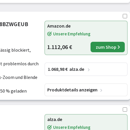
948BZWGEUB
Amazon.de
Unsere Empfehlung
1.112,06 €
zum Shop
ässig blockiert,
lt problemlos durch
1.068
,98
€
alza.de
5x-Zoom und Blende
Produktdetails anzeigen
t 50 % geladen
alza.de
Unsere Empfehlung