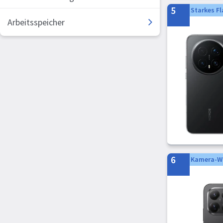
Crosscall
5
Starkes Fl
Arbeitsspeicher
Emporia
Fairphone
#GOECO
Vodafone
myPhone
ASUS
Beafon
Cisco
Energizer
Oukitel
6
Kamera-W
RugOne
BlackBerry
CAT
Doogee