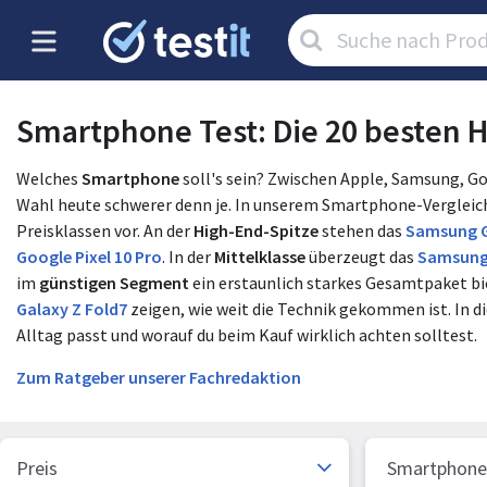
Artikel
suchen:
Smartphone Test: Die 20 besten H
Welches
Smartphone
soll's sein? Zwischen Apple, Samsung, Go
Wahl heute schwerer denn je. In unserem Smartphone-Vergleich 2
Preisklassen vor. An der
High-End-Spitze
stehen das
Samsung G
Google Pixel 10 Pro
. In der
Mittelklasse
überzeugt das
Samsung
im
günstigen Segment
ein erstaunlich starkes Gesamtpaket bi
Galaxy Z Fold7
zeigen, wie weit die Technik gekommen ist. In d
Alltag passt und worauf du beim Kauf wirklich achten solltest.
Zum Ratgeber unserer Fachredaktion
Preis
Smartphone 