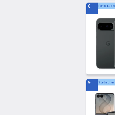
8
Foto-Expe
9
Stylischer