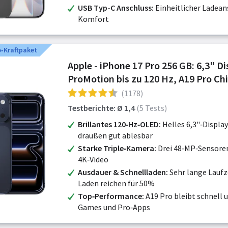
USB Typ-C Anschluss
Einheitlicher Ladean
Komfort
o‑Kraftpaket
Apple - iPhone 17 Pro 256 GB: 6,3" Di
ProMotion bis zu 120 Hz, A19 Pro Chi
bahnbrechende Batterielaufzeit, Pro
(1178)
Kamera-System mit Center Stag
Testberichte: Ø 1,4
(5 Tests)
Brillantes 120‑Hz‑OLED
Helles 6,3"‑Display
draußen gut ablesbar
Starke Triple‑Kamera
Drei 48‑MP‑Sensoren
4K‑Video
Ausdauer & Schnellladen
Sehr lange Laufz
Laden reichen für 50%
Top‑Performance
A19 Pro bleibt schnell u
Games und Pro‑Apps