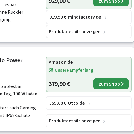
929,00 €
zum Shop
t lesbar
hne Ruckler
919
,59
€
mindfactory.de
rgung
Produktdetails anzeigen
(No Power
Amazon.de
Unsere Empfehlung
379,90 €
zum Shop
op ablesbar
n Tag, 100 W laden
355
,00
€
Otto.de
stert auch Gaming
it IP68-Schutz
Produktdetails anzeigen