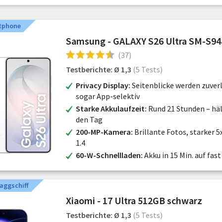
tphone
Samsung - GALAXY S26 Ultra SM-S
(37)
Testberichte: Ø 1,3
(5 Tests)
Privacy Display
Seitenblicke werden zuverl
sogar App-selektiv
Starke Akkulaufzeit
Rund 21 Stunden – hä
den Tag
200-MP-Kamera
Brillante Fotos, starker 
1.4
60-W-Schnellladen
Akku in 15 Min. auf fas
aggschiff
Xiaomi - 17 Ultra 512GB schwarz
Testberichte: Ø 1,3
(5 Tests)