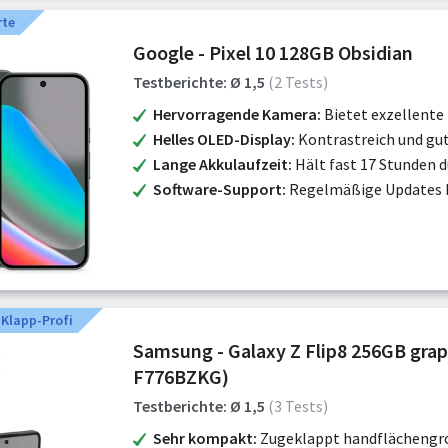
rte
Google - Pixel 10 128GB Obsidian
Testberichte: Ø 1,5
(2 Tests)
Hervorragende Kamera
Bietet exzellente
Helles OLED-Display
Kontrastreich und gut
Lange Akkulaufzeit
Hält fast 17 Stunden 
Software-Support
Regelmäßige Updates b
 Klapp-Profi
Samsung - Galaxy Z Flip8 256GB grap
F776BZKG)
Testberichte: Ø 1,5
(3 Tests)
Sehr kompakt
Zugeklappt handflächengroß