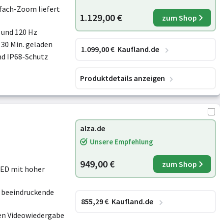
fach-Zoom liefert
1.129,00 €
zum Shop
 und 120 Hz
 30 Min. geladen
1.099
,00
€
Kaufland.de
nd IP68-Schutz
Produktdetails anzeigen
alza.de
Unsere Empfehlung
949,00 €
zum Shop
LED mit hoher
 beeindruckende
855
,29
€
Kaufland.de
den Videowiedergabe