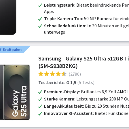
Leistungsstark
Bietet beeindruckende Per
Apps
Triple-Kamera Top
50 MP Kamera für eind
Schnellladefunktion
In 30 Minuten voll gel
unterwegs
f-Kraftpaket
Samsung - Galaxy S25 Ultra 512GB T
(SM-S938BZKG)
(2790)
Testberichte: Ø 1,5
(5 Tests)
Premium-Display
Brillantes 6,9 Zoll AMO
Starke Kamera
Leistungsstarke 200 MP 
Lange Akkulaufzeit
Bis zu 20 Stunden Nut
Innovativer KI-Assistent
Bietet Funktione