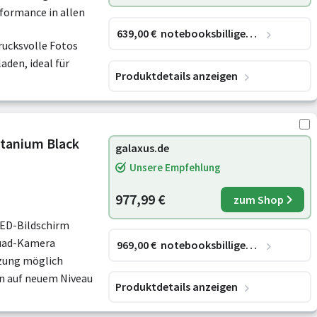
formance in allen
639
,00
€
notebooksbilliger.de
rucksvolle Fotos
aden, ideal für
Produktdetails anzeigen
itanium Black
galaxus.de
Unsere Empfehlung
977,99 €
zum Shop
LED-Bildschirm
Quad-Kamera
969
,00
€
notebooksbilliger.de
zung möglich
n auf neuem Niveau
Produktdetails anzeigen