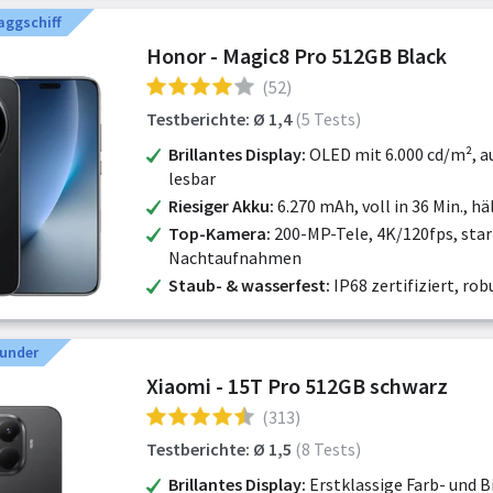
aggschiff
Honor - Magic8 Pro 512GB Black
(52)
Testberichte: Ø 1,4
(5 Tests)
Brillantes Display
OLED mit 6.000 cd/m², a
lesbar
Riesiger Akku
6.270 mAh, voll in 36 Min., h
Top-Kamera
200-MP-Tele, 4K/120fps, sta
Nachtaufnahmen
Staub- & wasserfest
IP68 zertifiziert, rob
under
Xiaomi - 15T Pro 512GB schwarz
(313)
Testberichte: Ø 1,5
(8 Tests)
Brillantes Display
Erstklassige Farb- und 