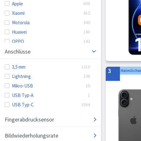
Apple
Xiaomi
Motorola
Huawei
OPPO
Anschlüsse
Honor
Google
3,5 mm
POCO
3
Heimlicher
Lightning
Sony
Mikro-USB
realme
USB Typ-A
Ulefone
USB Typ-C
VIVO
ZTE
Fingerabdrucksensor
Nothing
Bildwiederholungsrate
OnePlus