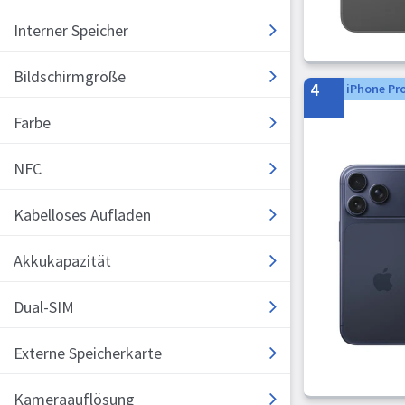
Blackview
Interner Speicher
TIM
Telekom
Bildschirmgröße
4
iPhone Pr
Wind Tre
Farbe
HAMMER
Nokia
NFC
Nubia
HMD
Kabelloses Aufladen
Doro
Microsoft
Akkukapazität
Cubot
Dual-SIM
Gigaset
AGM
Externe Speicherkarte
TCL
SPC
Kameraauflösung