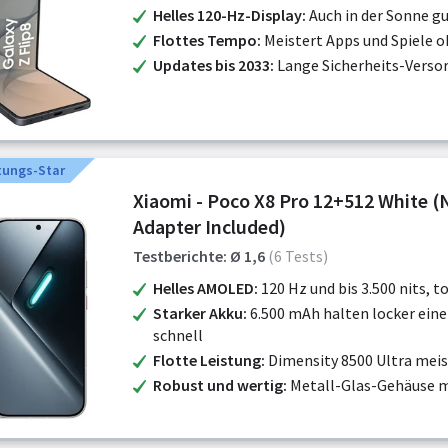
Helles 120-Hz-Display
Auch in der Sonne gu
Flottes Tempo
Meistert Apps und Spiele o
Updates bis 2033
Lange Sicherheits-Verso
tungs-Star
Xiaomi - Poco X8 Pro 12+512 White 
Adapter Included)
Testberichte: Ø 1,6
(6 Tests)
Helles AMOLED
120 Hz und bis 3.500 nits, t
Starker Akku
6.500 mAh halten locker eine
schnell
Flotte Leistung
Dimensity 8500 Ultra mei
Robust und wertig
Metall-Glas-Gehäuse m