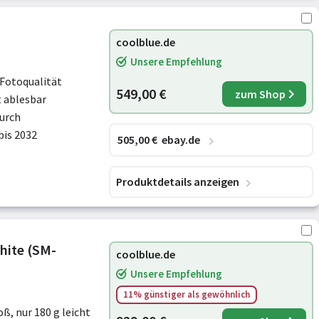
coolblue.de
Unsere Empfehlung
 Fotoqualität
549,00 €
zum Shop
 ablesbar
durch
is 2032
505
,00
€
ebay.de
Produktdetails anzeigen
hite (SM-
coolblue.de
Unsere Empfehlung
11% günstiger
als gewöhnlich
, nur 180 g leicht