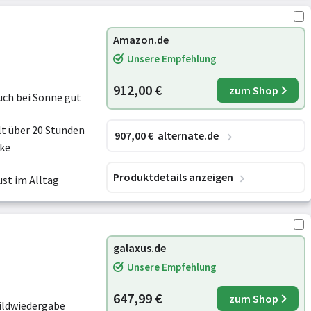
Amazon.de
Unsere Empfehlung
912,00 €
zum Shop
uch bei Sonne gut
ält über 20 Stunden
907
,00
€
alternate.de
rke
Produktdetails anzeigen
ust im Alltag
galaxus.de
Unsere Empfehlung
647,99 €
zum Shop
Bildwiedergabe