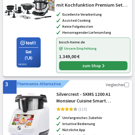
mit Kochfunktion Premium Set
Weiß
Exzellente Verarbeitung
Assisted Cooking
Keine Folgekosten
Hervorragender Lieferumfang
bosch-home.de
Unsere Empfehlung
Gut
1.349,00 €
(1,6)
04/2025
zum Shop
3
Thermomix-Alternative
Vergleichen
Silvercrest - SKMS 1200 A1
Monsieur Cuisine Smart
Multikocher weiß
(115)
Umfangreiches Zubehör
Intuitive Bedienung
Nützliche App