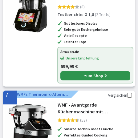
»SKMS 1200 B1«, 1200 W schwarz
(8)
Testberichte: Ø 1,8
(2 Tests)
Gut lesbares Display
Sehr gute Kochergebnisse
Viele Rezepte
Leichter Topf
Amazon.de
Unsere Empfehlung
699,99 €
zum Shop
7
WMFs Thermomix-Alternative
Vergleichen
WMF - Avantgarde
Küchenmaschine mit
Kochfunktion, besonders leise, 14
(53)
Kochprogramme, WLAN,
Smarte Technik meets Küche
Kochschüssel 3l, Touchscreen,
Perfektes Guided Cooking