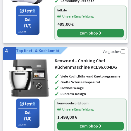
Community-Rezepte
lidl.de
Unsere Empfehlung
Gut
499,00 €
(1,7)
03/2024
zum Shop
4
Top Knet- & Kochkombi
Vergleichen
Kenwood - Cooking Chef
Küchenmaschine KCL96.004DG
Viele Koch, Rühr- und Knetprogramme
Große Schüsselkapazität
Flexible Waage
Rührarm-Design
kenwoodworld.com
Unsere Empfehlung
Gut
1.499,00 €
(1,8)
09/2025
zum Shop