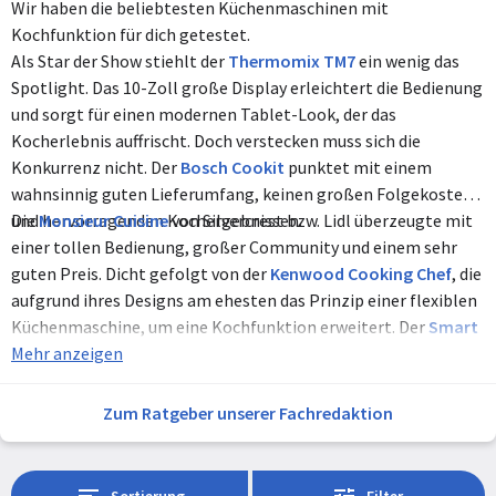
Wir haben die beliebtesten Küchenmaschinen mit
Kochfunktion für dich getestet.
Als Star der Show stiehlt der
Thermomix TM7
ein wenig das
Spotlight. Das 10-Zoll große Display erleichtert die Bedienung
und sorgt für einen modernen Tablet-Look, der das
Kocherlebnis auffrischt. Doch verstecken muss sich die
Konkurrenz nicht. Der
Bosch Cookit
punktet mit einem
wahnsinnig guten Lieferumfang, keinen großen Folgekosten
und hervorragenden Kochergebnissen.
Die
Monsieur Cuisine
von Silvercrest bzw. Lidl überzeugte mit
einer tollen Bedienung, großer Community und einem sehr
guten Preis. Dicht gefolgt von der
Kenwood Cooking Chef
, die
aufgrund ihres Designs am ehesten das Prinzip einer flexiblen
Küchenmaschine, um eine Kochfunktion erweitert. Der
Smart
Cooking Robot
Mehr anzeigen
von Xiaomi ist der Fernost-Thermomix, was in
einer eher asiatisch angehauchten Rezeptauswahl mündet.
Doch Bedienung und Verarbeitungsqualität
Zum Ratgeber unserer Fachredaktion
überzeugen. Der
KitchenAid Artisan Cook Processor
5KSM125
war sogar am besten verarbeitet und hat den größten
Lieferumfang. Ihm wird aber die fehlende Smart-Funktion zum
Sortierung
Filter