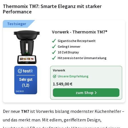
Thermomix TM7: Smarte Eleganz mit starker
Performance
Testsieger
Vorwerk - Thermomix TM7®
Gigantische Rezeptwelt
Gelingt immer
10 Zoll Display
Hitzeresistente Ummantelung
Vorwerk
Unsere Empfehlung
Sehr gut
1.549,00 €
(1,2)
04/2025
zum Shop
Der neue
TM7
ist Vorwerks bislang modernster Küchenhelfer –
und das merkt man. Mit edlem, geriffeltem Design,