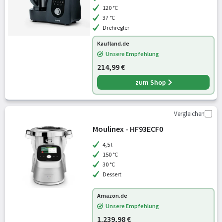
120 °C
37 °C
Drehregler
Kaufland.de
Unsere Empfehlung
214,99 €
zum Shop
Vergleichen
Moulinex - HF93ECF0
4,5 l
150 °C
30 °C
Dessert
Amazon.de
Unsere Empfehlung
1.239,98 €