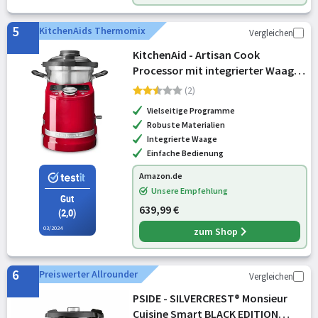
5
KitchenAids Thermomix
Vergleichen
KitchenAid - Artisan Cook
Processor mit integrierter Waage -
5KCF0201ECA - Multifunktions
(2)
Kochgerät in Liebesapfel Rot
Vielseitige Programme
Robuste Materialien
Integrierte Waage
Einfache Bedienung
Amazon.de
Unsere Empfehlung
Gut
639,99 €
(2,0)
03/2024
zum Shop
6
Preiswerter Allrounder
Vergleichen
PSIDE - SILVERCREST® Monsieur
Cuisine Smart BLACK EDITION