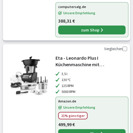
computersalg.de
Unsere Empfehlung
388,31 €
zum Shop
Vergleichen
Eta - Leonardo Plus I
Küchenmaschine mit
Kochfunktion und Waage I
3,5 l
Dämpfen I Garen I 1000 W I 3.5l
130 °C
Edelstahlschüssel I LCD Display mit
125 RPM
vielen integrierten Re
5000 RPM
Amazon.de
Unsere Empfehlung
21% günstiger
499,99 €