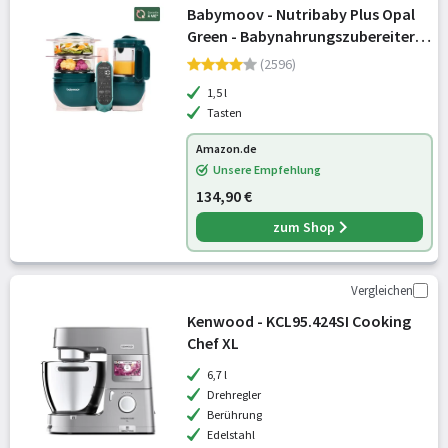
Babymoov - Nutribaby Plus Opal
Green - Babynahrungszubereiter,
2200ml Fassungsvermögen,
(2596)
schonendes Dampfgaren, Mixen,
1,5 l
Sterilisieren, Aufwärmen
Tasten
Amazon.de
Unsere Empfehlung
134,90 €
zum Shop
Vergleichen
Kenwood - KCL95.424SI Cooking
Chef XL
6,7 l
Drehregler
Berührung
Edelstahl