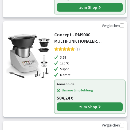
zum Shop
Vergleichen
Concept - RM9000
MULTIFUNKTIONALER
KÜCHENROBOTER INSPIRO
(1)
3,5 l
120 °C
Suppe
Dampf
Amazon.de
Unsere Empfehlung
584,24 €
zum Shop
Vergleichen