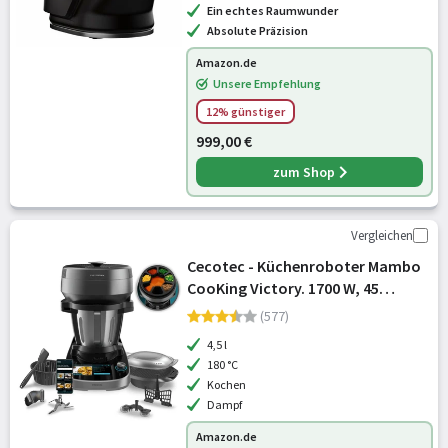
intuitive App, Rezepte, edelstahl m
Ein echtes Raumwunder
Absolute Präzision
Amazon.de
Unsere Empfehlung
12% günstiger
999,00 €
zum Shop
Vergleichen
Cecotec - Küchenroboter Mambo
CooKing Victory. 1700 W, 45
Funktionen
(577)
4,5 l
180 °C
Kochen
Dampf
Amazon.de