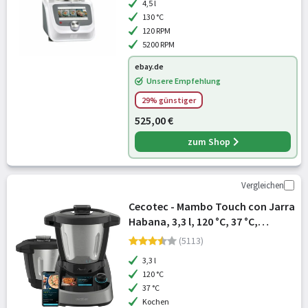
4,5 l
130 °C
120 RPM
5200 RPM
ebay.de
Unsere Empfehlung
29% günstiger
525,00 €
zum Shop
Vergleichen
Cecotec - Mambo Touch con Jarra
Habana, 3,3 l, 120 °C, 37 °C,
Kochen, Teig, Kneten, Slow
(5113)
Cooking, Dampf, Stew, 720 min,
3,3 l
12,7 cm (5)
120 °C
37 °C
Kochen