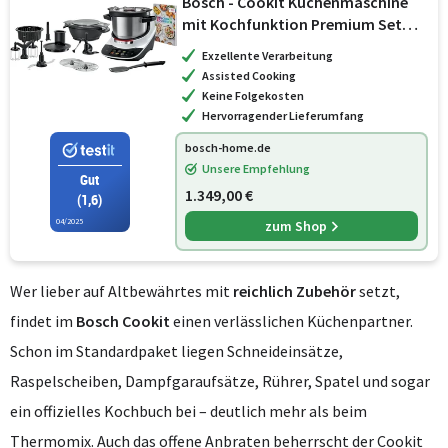
Bosch - Cookit Küchenmaschine
mit Kochfunktion Premium Set
Weiß
Exzellente Verarbeitung
Assisted Cooking
Keine Folgekosten
Hervorragender Lieferumfang
bosch-home.de
Unsere Empfehlung
Gut
1.349,00 €
(1,6)
04/2025
zum Shop
Wer lieber auf Altbewährtes mit
reichlich Zubehör
setzt,
findet im
Bosch Cookit
einen verlässlichen Küchenpartner.
Schon im Standardpaket liegen Schneideinsätze,
Raspelscheiben, Dampfgaraufsätze, Rührer, Spatel und sogar
ein offizielles Kochbuch bei – deutlich mehr als beim
Thermomix. Auch das offene Anbraten beherrscht der Cookit