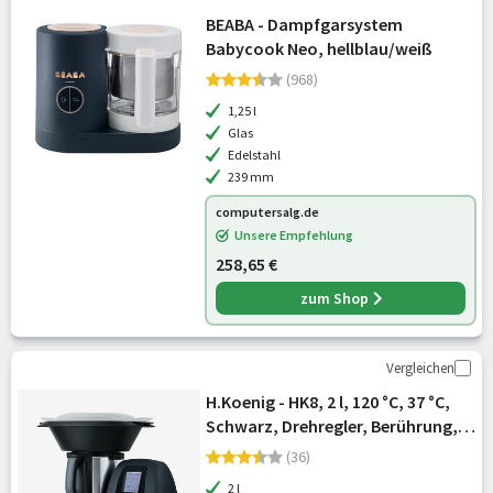
BEABA - Dampfgarsystem
Babycook Neo, hellblau/weiß
(968)
1,25 l
Glas
Edelstahl
239 mm
computersalg.de
Unsere Empfehlung
258,65 €
zum Shop
Vergleichen
H.Koenig - HK8, 2 l, 120 °C, 37 °C,
Schwarz, Drehregler, Berührung,
Edelstahl
(36)
2 l