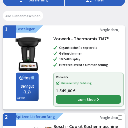
Verhängnis.
Alle Küchenmaschinen
1
Testsieger
Vergleichen
Vorwerk - Thermomix TM7®
Gigantische Rezeptwelt
Gelingt immer
10 Zoll Display
Hitzeresistente Ummantelung
Vorwerk
Unsere Empfehlung
Sehr gut
1.549,00 €
(1,2)
04/2025
zum Shop
2
Spitzen Lieferumfang
Vergleichen
Bosch - Cookit Küchenmaschine