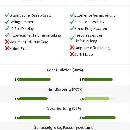
Gigantische Rezeptwelt
Exzellente Verarbeitung
Gelingt immer
Assisted Cooking
10 Zoll Display
Keine Folgekosten
Hitzeresistente Ummantelung
Hervorragender
Lieferumfang
Magerer Lieferumfang
Langsame Reinigung
Hoher Preis
Dark Mode
Kochfunktion (40%)
1,0
1,5
Handhabung (40%)
1,5
2,0
Verarbeitung (20%)
1,0
1,0
Schüsselgröße, Fassungsvolumen