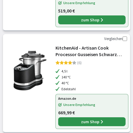
Unsere Empfehlung
519,00 €
zum Shop
Vergleichen
KitchenAid - Artisan Cook
Processor Gusseisen Schwarz
5KCF0201EBK neues Modell
(6)
4,5 l
140 °C
40 °C
Edelstahl
Amazon.de
Unsere Empfehlung
669,99 €
zum Shop