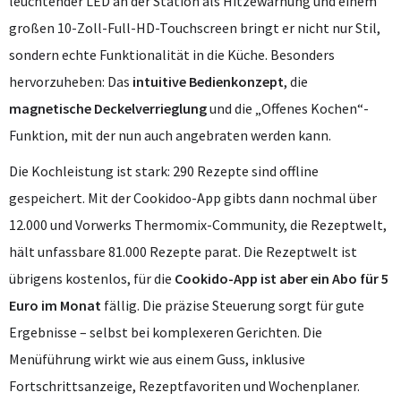
leuchtender LED an der Station als Hitzewarnung und einem
großen 10-Zoll-Full-HD-Touchscreen bringt er nicht nur Stil,
sondern echte Funktionalität in die Küche. Besonders
hervorzuheben: Das
intuitive Bedienkonzept
, die
magnetische Deckelverrieglung
und die „Offenes Kochen“-
Funktion, mit der nun auch angebraten werden kann.
Die Kochleistung ist stark: 290 Rezepte sind offline
gespeichert. Mit der Cookidoo-App gibts dann nochmal über
12.000 und Vorwerks Thermomix-Community, die Rezeptwelt,
hält unfassbare 81.000 Rezepte parat. Die Rezeptwelt ist
übrigens kostenlos, für die
Cookido-App ist aber ein Abo für 5
Euro im Monat
fällig. Die präzise Steuerung sorgt für gute
Ergebnisse – selbst bei komplexeren Gerichten. Die
Menüführung wirkt wie aus einem Guss, inklusive
Fortschrittsanzeige, Rezeptfavoriten und Wochenplaner.