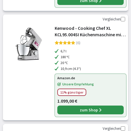
zum Shop
Vergleichen
Kenwood - Cooking Chef XL
KCL95.004SI Küchenmaschine mit
Kochfunktion & integrierter
(6)
Waage, 6,7 L Edelstahl-Schüssel,
6,7 l
1500W, inkl. 5-teiligem Patisserie-
180 °C
Set, Si
20 °C
10,9 cm (4.3")
Amazon.de
Unsere Empfehlung
11% günstiger
1.099,00 €
zum Shop
Vergleichen