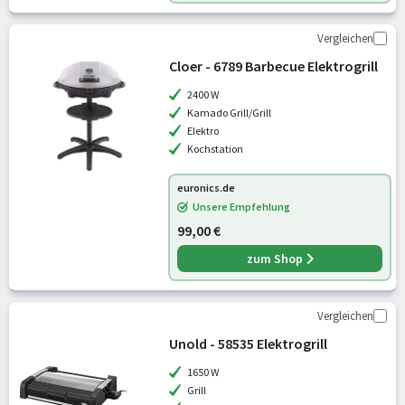
Vergleichen
Cloer - 6789 Barbecue Elektrogrill
2400 W
Kamado Grill/Grill
Elektro
Kochstation
euronics.de
Unsere Empfehlung
99,00 €
zum Shop
Vergleichen
Unold - 58535 Elektrogrill
1650 W
Grill