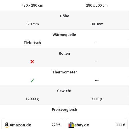
430 x 280 cm
280 x 500 cm
Höhe
570 mm
180 mm
Wärmequelle
Elektrisch
---
Rollen
---
Thermometer
---
Gewicht
12000 g
7110 g
Preisvergleich
Amazon.de
ebay.de
229
€
111
€