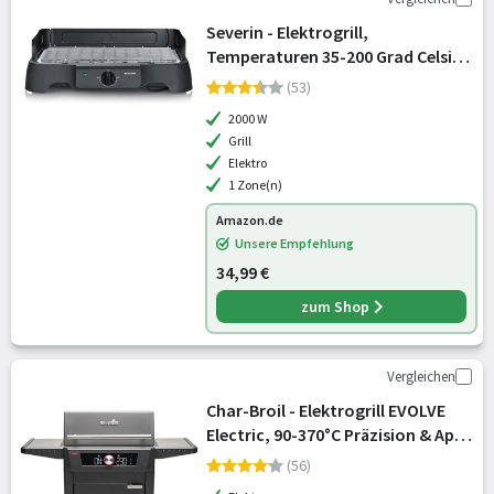
Severin - Elektrogrill,
Temperaturen 35-200 Grad Celsius,
schnelles Aufheizen, 38x22 cm,
(53)
Tischgrill mit Auffangschale,
2000 W
Edelstahl-Grillrost, Balkongrill,
Grill
einfach
Elektro
1 Zone(n)
Amazon.de
Unsere Empfehlung
34,99 €
zum Shop
Vergleichen
Char-Broil - Elektrogrill EVOLVE
Electric, 90-370°C Präzision & App-
Steuerung
(56)