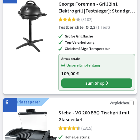
George Foreman - Grill 2in1
Elektrogrill [Testsieger]: Standgrill
& Tischgrill (Innen- &
(3182)
Außennutzung, Balkon & Küche,
Testberichte: Ø 2,2
(1 Test)
Ø44,5cm, Temperaturanzeige,
Große Grillfläche
Fettauffangschale, 2
Top-Verarbeitung
Gleichmäßige Temperatur
Amazon.de
Unsere Empfehlung
109,00 €
zum Shop
6
Platzsparer
Vergleichen
Steba - VG 200 BBQ Tischgrill mit
Glasdeckel
(2315)
Hohe Leistung