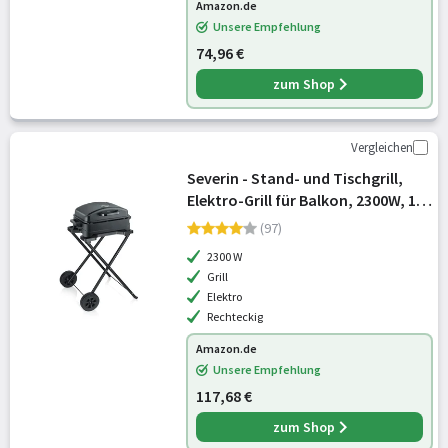
Amazon.de
Unsere Empfehlung
74,96 €
zum Shop
Vergleichen
Severin - Stand- und Tischgrill,
Elektro-Grill für Balkon, 2300W, 10
Min. Aufheizzeit, Keramik-
(97)
Beschichtung, max. 230°C, mit
2300 W
Deckel, Standgestell,
Grill
Thermometer,
Elektro
Rechteckig
Amazon.de
Unsere Empfehlung
117,68 €
zum Shop