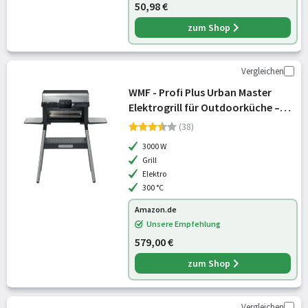
50,98 €
zum Shop
Vergleichen
WMF - Profi Plus Urban Master
Elektrogrill für Outdoorküche –
Standgrill bis 340°C, 2-in-1
(38)
Balkongrill ohne Gas mit Backofen
3000 W
bis 200°C, Gusseisen-Grillplatt
Grill
Elektro
300 °C
Amazon.de
Unsere Empfehlung
579,00 €
zum Shop
Vergleichen