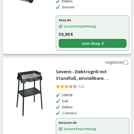
Elektro
Drinnen
ebay.de
Unsere Empfehlung
59,99 €
zum Shop
Vergleichen
Severin - Elektrogrill mit
Standfuß, einstellbare
Temperatur 35-200 Grad Celsius,
(54)
schnelles Aufheizen, 38x22cm,
2000 W
Tischgrill mit Auffangschale,
Grill
Edelstahl-Grillros
Elektro
1 Zone(n)
Amazon.de
Unsere Empfehlung