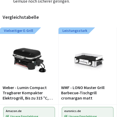
Gemüse noch sicherer gelingen.
Vergleichstabelle
Vielseitiger E-Grill
Leistungsstark
Weber - Lumin Compact
WMF - LONO Master Grill
Tragbarer Kompakter
Barbecue-Tischgrill
Elektrogrill, Bis zu 315 °C,
cromargan matt
mit Deckelthermometer,
Porzellanemaillierte
Amazon.de
euronics.de
Gusseisenroste, 43 x 32 cm
Unsere Empfehlung
Unsere Empfehlung