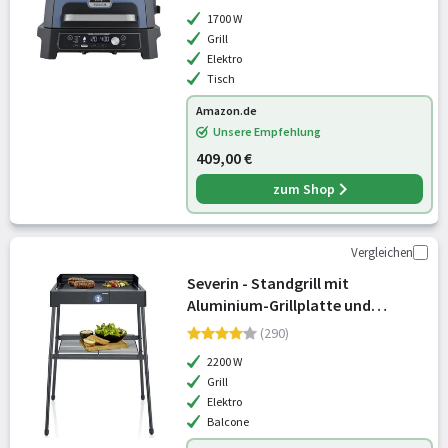
1700 W
Grill
Elektro
Tisch
Amazon.de
Unsere Empfehlung
409,00 €
zum Shop
Vergleichen
Severin - Standgrill mit
Aluminium-Grillplatte und
Standuntergestell mit Ablagerost,
(290)
Elektrogrill mit schnellem Grill-
2200 W
Start, Balkon Grill ohne
Grill
Verbrennungsgefah
Elektro
Balcone