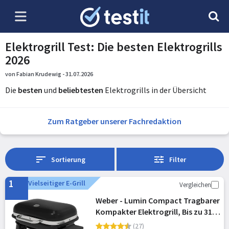
Elektrogrill Test: Die besten Elektrogrills
2026
von Fabian Krudewig - 31.07.2026
Die
besten
und
beliebtesten
Elektrogrills in der Übersicht
Zum Ratgeber unserer Fachredaktion
Sortierung
Filter
1
Vielseitiger E-Grill
Vergleichen
Weber - Lumin Compact Tragbarer
Kompakter Elektrogrill, Bis zu 315
°C, mit Deckelthermometer,
(27)