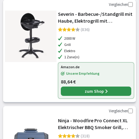
Vergleichen
Severin - Barbecue-/Standgrill mit
Haube, Elektrogrill mit
Thermostat, Grillplatte mit
(836)
keramischer Beschichtung,
2000 W
2.000W, Grillfläche Ø 41 cm, Matt
Grill
Schwarz, PG 8
Elektro
1 Zone(n)
Amazon.de
Unsere Empfehlung
88,64 €
zum Shop
Vergleichen
Ninja - Woodfire Pro Connect XL
Elektrischer BBQ Smoker Grill,
wetterfest
(318)