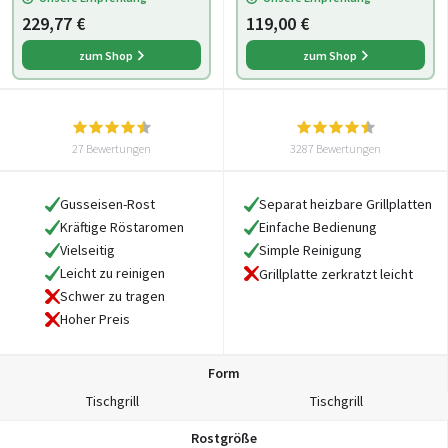
Grillfläche, Sch
229,77 €
119,00 €
zum Shop
zum Shop
27 Bewertungen
3287 Bewertungen
Gusseisen-Rost
Separat heizbare Grillplatten
Kräftige Röstaromen
Einfache Bedienung
Vielseitig
Simple Reinigung
Leicht zu reinigen
Grillplatte zerkratzt leicht
Schwer zu tragen
Hoher Preis
Form
Tischgrill
Tischgrill
Rostgröße