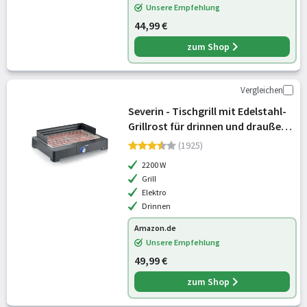
Unsere Empfehlung
44,99 €
zum Shop
Vergleichen
Severin - Tischgrill mit Edelstahl-
Grillrost für drinnen und draußen,
Elektrogrill mit schnellem Grill-
(1925)
Start, Balkon Grill ohne
2200 W
Verbrennungsgefahr, Schwarz, PG
Grill
Elektro
Drinnen
Amazon.de
Unsere Empfehlung
49,99 €
zum Shop