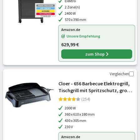
Elektro
2 Zone(n)
2400 W
570 x 390 mm
Amazon.de
Unsere Empfehlung
629,99 €
zum Shop
Vergleichen
Cloer - 656 Barbecue Elektrogrill,
Tischgrill mit Spritzschutz, große
Grillfläche 43 x 30,5 cm,
(254)
Antihaftbeschichtung, 2000 Watt,
2000 W
schwarz
360 x 610 x 180 mm
430 x 305 mm
230 V
Amazon.de