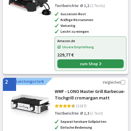
Porzellanemaillierte
Testberichte: Ø 1,2
(2 Tests)
Gusseisenroste, 43 x 32 cm
Gusseisen-Rost
Grillfläche, Sch
Kräftige Röstaromen
Vielseitig
Leicht zu reinigen
Amazon.de
Unsere Empfehlung
229,77 €
zum Shop
2
Leistungsstark
Vergleichen
WMF - LONO Master Grill Barbecue-
Tischgrill cromargan matt
(3287)
Testberichte: Ø 1,3
(1 Test)
Separat heizbare Grillplatten
Einfache Bedienung