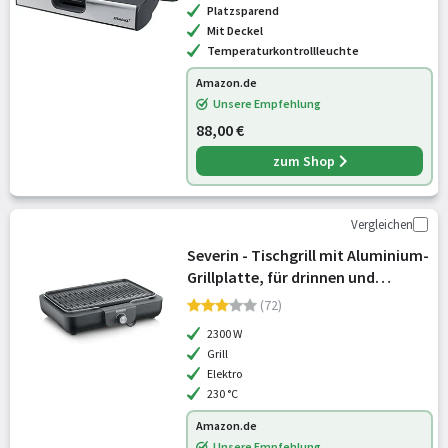
Platzsparend
Mit Deckel
Temperaturkontrollleuchte
Amazon.de
Unsere Empfehlung
88,00 €
zum Shop
Vergleichen
Severin - Tischgrill mit Aluminium-
Grillplatte, für drinnen und
draußen, Alu-Druckgussplatte,
(72)
Elektrogrill mit schnellem Grill-
2300 W
Start, einstellbar bis zu 230°C,
Grill
Elektro
230 °C
Amazon.de
Unsere Empfehlung