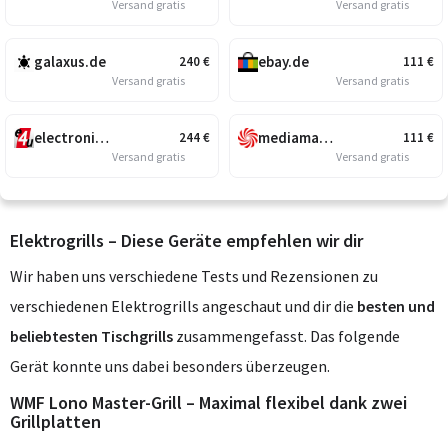
Versand gratis
Versand gratis
galaxus.de
ebay.de
240
€
111
€
Versand gratis
Versand gratis
electronic4you.de
mediamarkt.de
244
€
111
€
Versand gratis
Versand gratis
Elektrogrills – Diese Geräte empfehlen wir dir
Wir haben uns verschiedene Tests und Rezensionen zu
verschiedenen Elektrogrills angeschaut und dir die
besten und
beliebtesten Tischgrills
zusammengefasst. Das folgende
Gerät konnte uns dabei besonders überzeugen.
WMF Lono Master-Grill – Maximal flexibel dank zwei
Grillplatten