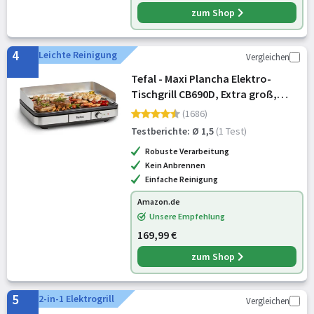
zum Shop
4
Leichte Reinigung
Vergleichen
Tefal - Maxi Plancha Elektro-
Tischgrill CB690D, Extra groß,
Antihaft Teppanyaki Platte,
(1686)
Leichte Reinigung, Innen und
Testberichte: Ø 1,5
(1 Test)
außen nutzbar, Inkl.
Robuste Verarbeitung
abnehmbarem Windschu
Kein Anbrennen
Einfache Reinigung
Amazon.de
Unsere Empfehlung
169,99 €
zum Shop
5
2-in-1 Elektrogrill
Vergleichen