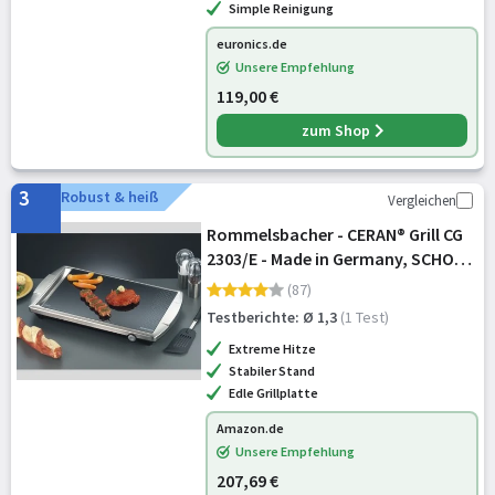
Simple Reinigung
euronics.de
Unsere Empfehlung
119,00 €
zum Shop
3
Robust & heiß
Vergleichen
Rommelsbacher - CERAN® Grill CG
2303/E - Made in Germany, SCHOTT
CERAN® Grillfläche, Temperaturen
(87)
bis 380 °C stufenlos einstellbar,
Testberichte: Ø 1,3
(1 Test)
versenkbarer Knebel, Fettablaufrin
Extreme Hitze
Stabiler Stand
Edle Grillplatte
Amazon.de
Unsere Empfehlung
207,69 €