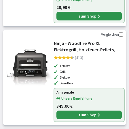
29,99 €
zum Shop
Vergleichen
Ninja - Woodfire Pro XL
Elektrogrill, Holzfeuer-Pellets,
wetterfest, OG850EU
(413)
1700 W
Grill
Elektro
Draußen
Amazon.de
Unsere Empfehlung
349,00 €
zum Shop