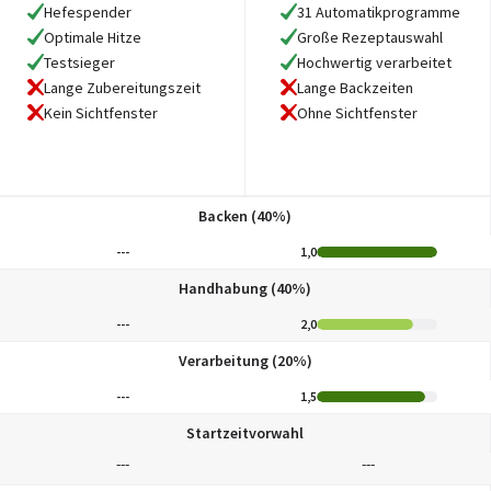
Hefespender
31 Automatikprogramme
Optimale Hitze
Große Rezeptauswahl
Testsieger
Hochwertig verarbeitet
Lange Zubereitungszeit
Lange Backzeiten
Kein Sichtfenster
Ohne Sichtfenster
Backen (40%)
---
1,0
Handhabung (40%)
---
2,0
Verarbeitung (20%)
---
1,5
Startzeitvorwahl
---
---