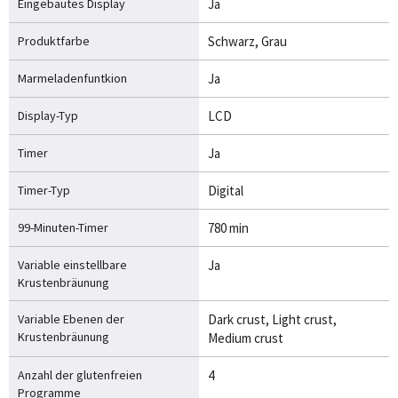
Eingebautes Display
Ja
Produktfarbe
Schwarz, Grau
Marmeladenfuntkion
Ja
Display-Typ
LCD
Timer
Ja
Timer-Typ
Digital
99-Minuten-Timer
780 min
Variable einstellbare
Ja
Krustenbräunung
Variable Ebenen der
Dark crust, Light crust,
Krustenbräunung
Medium crust
Anzahl der glutenfreien
4
Programme