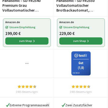
Panasonic - SD-YR2540
Panasonic - SD-YR2550
Premium Grau
Vollautomatischer
Vollautomatischer
Brotbackautomat,
Brotbackautomat,
horizontales Design,
horizontales Design und
Rosinen-Nussverteiler und
Amazon.de
Amazon.de
Hefespender, 32
Hefespender, 31
Unsere Empfehlung
Unsere Empfehlung
automatische
automatische
199,00 €
229,00 €
Programme, zwei
Programme, zwei
Temperatursensoren, 13-
Temperatursen
zum Shop
zum Shop
Gut
---
(1,5)
03/2024
2485 Bewertungen
2485 Bewertungen
Extreme Programmauswahl
Zwei Zusatzfächer