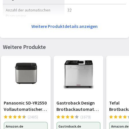
Anzahl der automatischen
32
Programme
Weitere Produktdetails anzeigen
Brot und Teig Programme
Kuchenteig, Französisches
Brot, Glutenfreies Brot,
Pizzateig, Roggenbrot,
Weitere Produkte
Vollkornbrot
Überhitzungsschutz
Ja
Teflonbeschichtet
Ja
Steuerung
Tasten
Knet- und Aufgeh-Programm
Ja
Panasonic SD-YR2550
Gastroback Design
Tefal
Vollautomatischer
Brotbackautomat
Brotbac
Gewicht und Abmessungen
Brotbackautomat,
Advanced
Pain & Dél
(2485)
(1679)
horizontales Design,
Backprog
Breite
408 mm
Amazon.de
Gastroback.de
Amazon.de
Rosinen-
Brotgröß