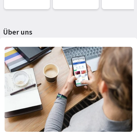
Milchsystem, 50+
Benutzerprofil
heiße & kalte
einfache
Getränke,
Bedienung,
besonders leise,
Kaffeevollaut
Über uns
intuitives Farb-
t Titan
Touchdisplay,
einfache Reini