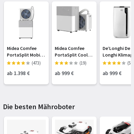
Midea Comfee
Midea Comfee
De’Longhi De
PortaSplit Mobile
PortaSplit Cool
Longhi Klimag
Split-Klimaanlage
Mobile Split-
PAC EX100 Silen
(473)
(19)
(58
Klimaanlage
A++, 2.500 Wat
ab 1.398
€
ab 999
€
ab 999
€
(10002696)
Kühlleistung, s
Entfeuchterfu
on
Die besten Mähroboter