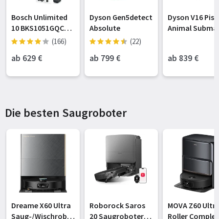
Bosch Unlimited
Dyson Gen5detect
Dyson V16 Pis
10 BKS1051GQC
Absolute
Animal Submar
Akku-
2.0 Akku-
(166)
(22)
Handstaubsauger
Wischsauger
ab 629
€
ab 799
€
ab 839
€
schwarz/kupfe
(492969-01)
Die besten Saugroboter
Dreame X60 Ultra
Roborock Saros
MOVA Z60 Ultr
Saug-/Wischrobo
20 Saugroboter
Roller Complet