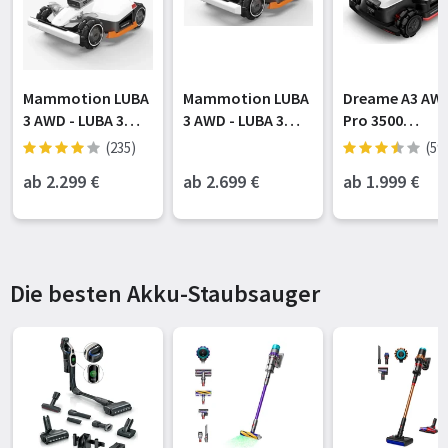
Mammotion LUBA
Mammotion LUBA
Dreame A3 AW
3 AWD - LUBA 3
3 AWD - LUBA 3
Pro 3500
AWD 1500 | 1500㎡
AWD 3000 | 3000㎡
Mähroboter, fü
(235)
(59
3500 m²,
ab 2.299
€
ab 2.699
€
ab 1.999
€
EdgeMaster 2.0
Die besten Akku-Staubsauger