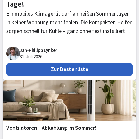
Tage!
Ein mobiles Klimagerät darf an heißen Sommertagen
in keiner Wohnung mehr fehlen. Die kompakten Helfer
sorgen schnell für Kühle – ganz ohne fest installierte
Anlage. Viele kühlen nicht nur, sondern entfeuchten
auch und verdunsten das Kondenswasser von selbst.
Jan-Philipp Lynker
Und das ist auch gut so.
31. Juli 2026
Zur Bestenliste
Ventilatoren - Abkühlung im Sommer!