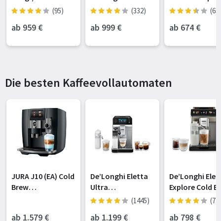
ter schwarz inkl.
mit
Schwarz
(95)
(332)
(63
Absaug-/Reinigun
Wischfunktion&a
ab 959
€
ab 999
€
ab 674
€
gsstation
ngebbarem
(RLX86DE-BLACK)
Wischmopp
Die besten Kaffeevollautomaten
JURA J10 (EA) Cold
De’Longhi Eletta
De’Longhi Elet
Brew
Ultra
Explore Cold B
Kaffeevollautoma
Kaffeevollautoma
ECAM450.86.T -
(1445)
(74
t Piano Black
t NEU -
über 50 heiße 
ab 1.579
€
ab 1.199
€
ab 798
€
LatteCrema
kalte Rezepte, 