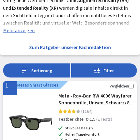
völlig neue Welt der Technik. Dank
Augmented Reality (AR)
und
Extended Reality (XR)
werden digitale Inhalte direkt in
dein Sichtfeld integriert und schaffen ein nahtloses Erlebnis
zwischen Realität und virtueller Welt. Besonders spannend:
Googles neues Betriebssystem
Mehr anzeigen
Android XR
, das speziell für
Smart Glasses und XR-Anwendungen entwickelt wurde. Es
bietet die perfekte Grundlage für innovative Features wie
Zum Ratgeber unserer Fachredaktion
Spatial Computing
. Erfahre jetzt alles über die besten Smart
Glasses, die neuesten Entwicklungen in AR/XR und wie Google
mit Android XR die Technologie revolutioniert!
Sortierung
Filter
1
Metas Smart Glasses
Vergleichen
Meta - Ray-Ban RW 4006 Wayfarer
Sonnenbrille, Unisex, Schwarz/G-
Grün, klassisch, 50/22/150
(1164)
Testberichte: Ø 1,5
(2 Tests)
Stilvolles Design
Hoher Tragekomfort