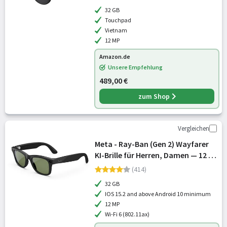
60fps Video, Open-Ear Audio, Meta
32 GB
AI — Schwarz/Prizm™ Black
Touchpad
Vietnam
12 MP
Amazon.de
Unsere Empfehlung
489,00 €
zum Shop
Vergleichen
Meta - Ray-Ban (Gen 2) Wayfarer
KI-Brille für Herren, Damen — 12 MP
Kamera, 3K Ultra HD Video, Open-
(414)
Ear Audio, Meta AI — 2X
32 GB
Akkulaufzeit — Glänzend Schw
IOS 15.2 and above Android 10 minimum
12 MP
Wi-Fi 6 (802.11ax)