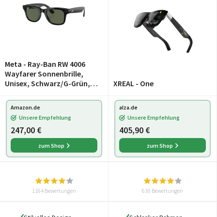
Meta - Ray-Ban RW 4006
Wayfarer Sonnenbrille,
Unisex, Schwarz/G-Grün,
XREAL - One
klassisch, 50/22/150
Amazon.de
alza.de
Unsere Empfehlung
Unsere Empfehlung
247,00 €
405,90 €
zum Shop
zum Shop
1164 Bewertungen
630 Bewertungen