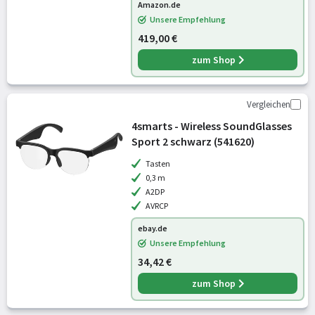
Amazon.de
Unsere Empfehlung
419,00 €
zum Shop
Vergleichen
4smarts - Wireless SoundGlasses
Sport 2 schwarz (541620)
Tasten
0,3 m
A2DP
AVRCP
ebay.de
Unsere Empfehlung
34,42 €
zum Shop