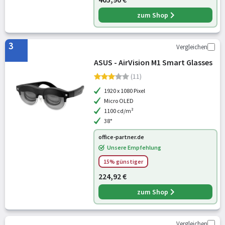
zum Shop
3
Vergleichen
ASUS - AirVision M1 Smart Glasses
(11)
1920 x 1080 Pixel
Micro OLED
1100 cd/m²
38°
office-partner.de
Unsere Empfehlung
15% günstiger
224,92 €
zum Shop
Vergleichen