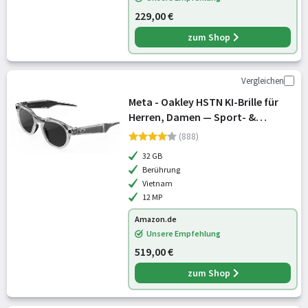
229,00 €
zum Shop
Vergleichen
Meta - Oakley HSTN KI-Brille für
Herren, Damen — Sport- &
Lifestyle-Brillen — 12 MP Kamera,
(888)
60fps Video, Open-Ear Audio, Meta
32 GB
AI — Klar/von Transitions®
Berührung
Vietnam
12 MP
Amazon.de
Unsere Empfehlung
519,00 €
zum Shop