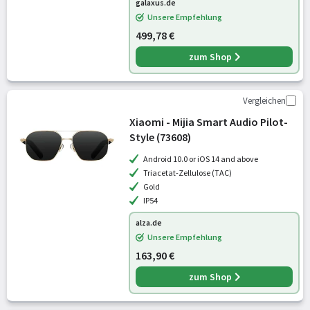
galaxus.de
Unsere Empfehlung
499,78 €
zum Shop
Vergleichen
Xiaomi - Mijia Smart Audio Pilot-
Style (73608)
Android 10.0 or iOS 14 and above
Triacetat-Zellulose (TAC)
Gold
IP54
alza.de
Unsere Empfehlung
163,90 €
zum Shop