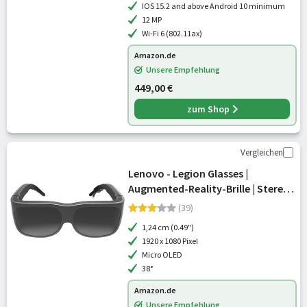
IOS 15.2 and above Android 10 minimum
12 MP
Wi-Fi 6 (802.11ax)
Amazon.de
Unsere Empfehlung
449,00 €
zum Shop
Vergleichen
Lenovo - Legion Glasses |
Augmented-Reality-Brille | Stereo
Audio | Micro OLED | 60Hz | Plug &
(39)
Play | USB-C | schwarz
1,24 cm (0.49")
1920 x 1080 Pixel
Micro OLED
38°
Amazon.de
Unsere Empfehlung