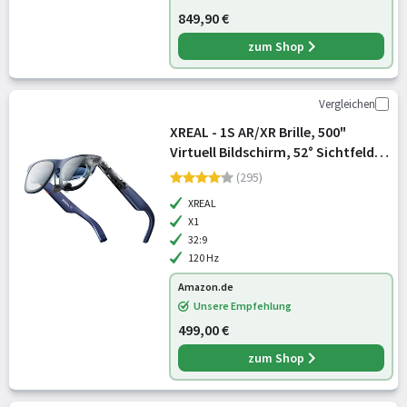
849,90 €
zum Shop
Vergleichen
XREAL - 1S AR/XR Brille, 500"
Virtuell Bildschirm, 52° Sichtfeld,
Native 3DoF, REAL 3D AR Glasses
(295)
mit X1 Chip, kompatibel mit Alle
XREAL
USB-C DP-Geräte & iPhone 17
X1
32:9
120 Hz
Amazon.de
Unsere Empfehlung
499,00 €
zum Shop