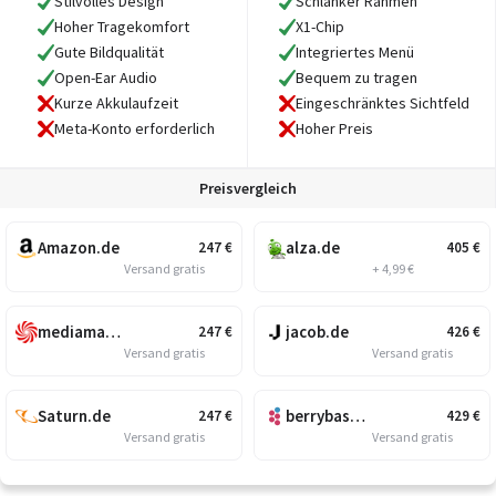
Stilvolles Design
Schlanker Rahmen
Hoher Tragekomfort
X1-Chip
Gute Bildqualität
Integriertes Menü
Open-Ear Audio
Bequem zu tragen
Kurze Akkulaufzeit
Eingeschränktes Sichtfeld
Meta-Konto erforderlich
Hoher Preis
Preisvergleich
Amazon.de
alza.de
247
€
405
€
Versand gratis
+ 4,99 €
mediamarkt.de
jacob.de
247
€
426
€
Versand gratis
Versand gratis
Saturn.de
berrybase.de
247
€
429
€
Versand gratis
Versand gratis