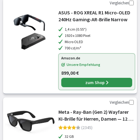
Vergleichen
ASUS - ROG XREAL R1 Micro-OLED
240Hz Gaming-AR-Brille Narrow
1,4 cm (0.55")
1920 x 1080 Pixel
Micro OLED
700 cd/m²
Amazon.de
Unsere Empfehlung
899,00 €
zum Shop
Vergleichen
Meta - Ray-Ban (Gen 2) Wayfarer
KI-Brille für Herren, Damen — 12 MP
Kamera, 3K Ultra HD Video, Open-
(2345)
Ear Audio, Meta AI — 2X
32 GB
Akkulaufzeit — Matt Schwarz/