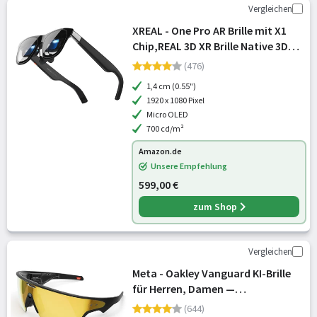
Vergleichen
XREAL - One Pro AR Brille mit X1
Chip,REAL 3D XR Brille Native 3DoF,
X-Prism Optik, 57° Sichtfeld 171"
(476)
120Hz HD Display, Sound Bose AR
1,4 cm (0.55")
Glass für iPhone 17/16,
1920 x 1080 Pixel
Micro OLED
700 cd/m²
Amazon.de
Unsere Empfehlung
599,00 €
zum Shop
Vergleichen
Meta - Oakley Vanguard KI-Brille
für Herren, Damen —
Performance-Sportbrille — 12 MP
(644)