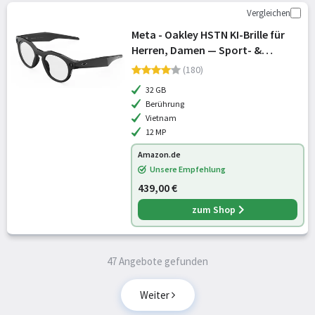
Vergleichen
Meta - Oakley HSTN KI-Brille für
Herren, Damen — Sport- &
Lifestyle-Brillen — 12 MP Kamera,
(180)
60fps Video, Open-Ear Audio, Meta
32 GB
AI — Schwarz/Klare Gläser
Berührung
Vietnam
12 MP
Amazon.de
Unsere Empfehlung
439,00 €
zum Shop
47 Angebote gefunden
Weiter