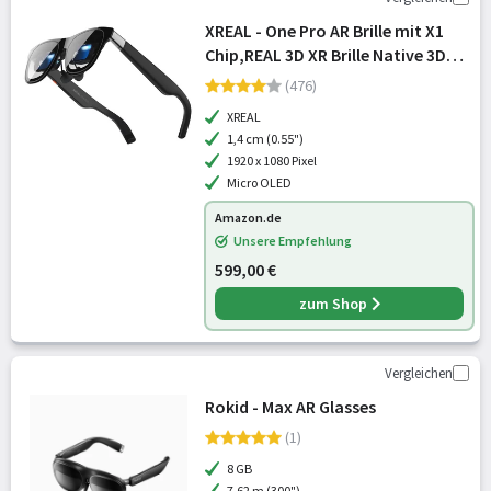
XREAL - One Pro AR Brille mit X1
Chip,REAL 3D XR Brille Native 3DoF,
X-Prism Optik, 57° Sichtfeld 171"
(476)
120Hz HD Display, Sound Bose AR
XREAL
Glass für iPhone 17/16,
1,4 cm (0.55")
1920 x 1080 Pixel
Micro OLED
Amazon.de
Unsere Empfehlung
599,00 €
zum Shop
Vergleichen
Rokid - Max AR Glasses
(1)
8 GB
7,62 m (300")