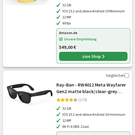
Kamera, 3K Ultra HD, Garmin, IP67
32 GB
Wasserdicht — Schwarz/Prizm™
IOS 15.2 and above Android 10 Minimum
24K
12 MP
60 fps
Amazon.de
Unsere Empfehlung
549,00 €
zum Shop
Vergleichen
Ray-Ban - RW4012 Meta Wayfarer
Gen2 matte black/clear-grey
transitions (RW4012-601S1Z)
(279)
32 GB
IOS 15.2 and above Android 10 minimum
12 MP
Wi-Fi 6 (802.11ax)