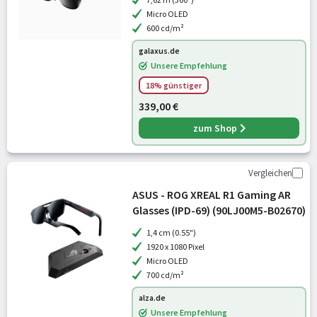
Micro OLED
600 cd/m²
galaxus.de
Unsere Empfehlung
18% günstiger
339,00 €
zum Shop
Vergleichen
ASUS - ROG XREAL R1 Gaming AR
Glasses (IPD-69) (90LJ00M5-B02670)
1,4 cm (0.55")
1920 x 1080 Pixel
Micro OLED
700 cd/m²
alza.de
Unsere Empfehlung