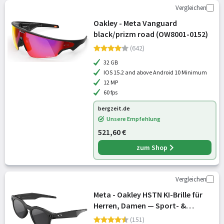
Vergleichen
Oakley - Meta Vanguard
black/prizm road (OW8001-0152)
(642)
32 GB
IOS 15.2 and above Android 10 Minimum
12 MP
60 fps
bergzeit.de
Unsere Empfehlung
521,60 €
zum Shop
Vergleichen
Meta - Oakley HSTN KI-Brille für
Herren, Damen — Sport- &
Lifestyle-Brillen — 12 MP Kamera,
(151)