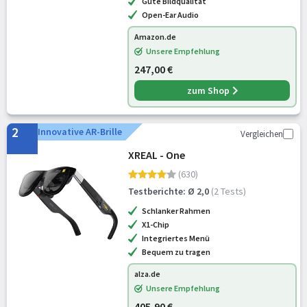
Gute Bildqualität
Open-Ear Audio
Amazon.de
Unsere Empfehlung
247,00 €
zum Shop
2
Innovative AR-Brille
Vergleichen
XREAL - One
(630)
Testberichte: Ø 2,0
(2 Tests)
Schlanker Rahmen
X1-Chip
Integriertes Menü
Bequem zu tragen
alza.de
Unsere Empfehlung
405,90 €