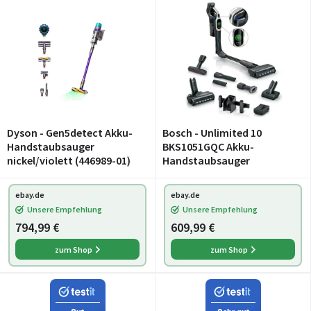
Dyson - Gen5detect Akku-
Bosch - Unlimited 10
Handstaubsauger
BKS1051GQC Akku-
nickel/violett (446989-01)
Handstaubsauger
ebay.de
ebay.de
Unsere Empfehlung
Unsere Empfehlung
794,99 €
609,99 €
zum Shop
zum Shop