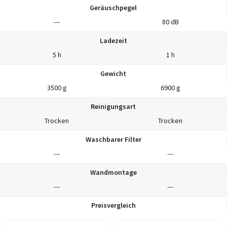
Geräuschpegel
---
80 dB
Ladezeit
5 h
1 h
Gewicht
3500 g
6900 g
Reinigungsart
Trocken
Trocken
Waschbarer Filter
---
---
Wandmontage
---
---
Preisvergleich