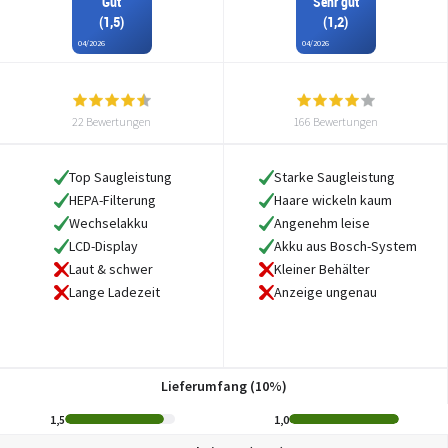
Gut
Sehr gut
(1,5)
(1,2)
04/2026
04/2026
22 Bewertungen
166 Bewertungen
Top Saugleistung
Starke Saugleistung
HEPA-Filterung
Haare wickeln kaum
Wechselakku
Angenehm leise
LCD-Display
Akku aus Bosch-System
Laut & schwer
Kleiner Behälter
Lange Ladezeit
Anzeige ungenau
Lieferumfang (10%)
1,5
1,0