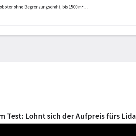
boter ohne Begrenzungsdraht, bis 1500 m²
K, Randmähen, DropMow, A
Test: Lohnt sich der Aufpreis fürs Lida