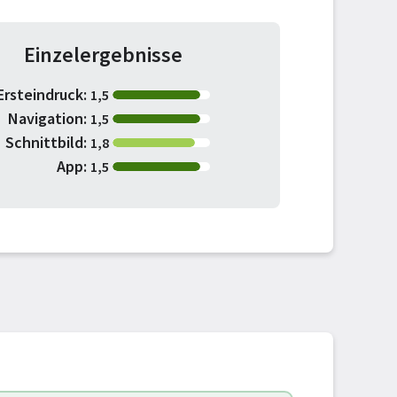
Einzelergebnisse
Ersteindruck:
1,5
Navigation:
1,5
Schnittbild:
1,8
App:
1,5