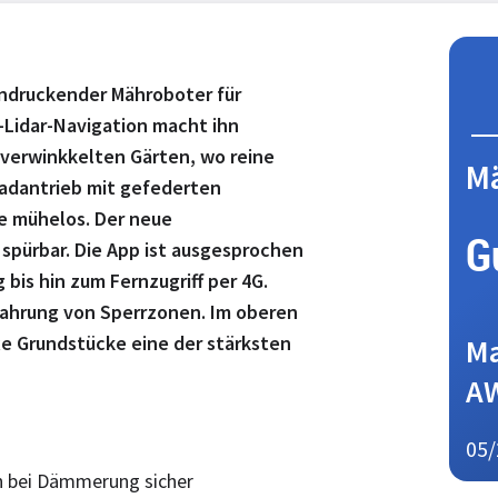
indruckender Mähroboter für
-Lidar-Navigation macht ihn
verwinkkelten Gärten, wo reine
M
adantrieb mit gefederten
e mühelos. Der neue
G
spürbar. Die App ist ausgesprochen
 bis hin zum Fernzugriff per 4G.
fahrung von Sperrzonen. Im oberen
e Grundstücke eine der stärksten
Ma
A
05/
h bei Dämmerung sicher