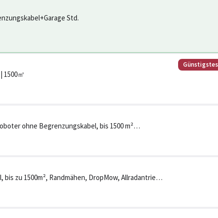
enzungskabel+Garage Std.
Günstigste
 | 1500㎡
boter ohne Begrenzungskabel, bis 1500 m²
K), Randmähen, DropMow,
PP