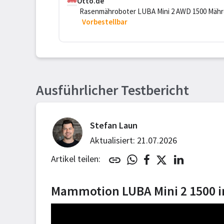
Otto.de
Rasenmähroboter LUBA Mini 2 AWD 1500 Mähro
Rasenfläche, 360° LiDAR + AI Vision + NetRT
Vorbestellbar
Ausführlicher Testbericht
Stefan Laun
Aktualisiert: 21.07.2026
Artikel teilen:
Mammotion LUBA Mini 2 1500 im 