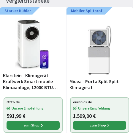
Vergleichstabelle
Starker Kühler
Mobiler Splitprofi
Klarstein - Klimagerät
Kraftwerk Smart mobile
Midea - Porta Split Split-
Klimaanlage, 12000 BTU
Klimagerät
leise mit App bis zu 56 m²
Klimagerät mobil mit
Otto.de
euronics.de
Timer
Unsere Empfehlung
Unsere Empfehlung
591,99 €
1.599,00 €
zum Shop
zum Shop