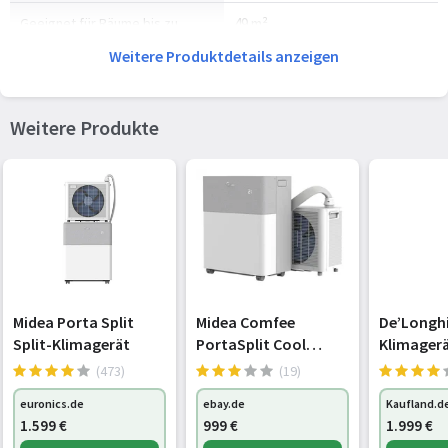
Geeignet für Räume bis zu
49 m²
Weitere Produktdetails anzeigen
Schlauchlänge
1,5 m
Schlauchdurchmesser
15 cm
Weitere Produkte
Kältemittelart
R290
Timer
Ja
Maximale Timer-Zeit
24 h
Fernbedienung
Ja
Anzahl der Räder
4 Rad/Räder
Midea Porta Split
Midea Comfee
De’Longhi
Split-Klimagerät
PortaSplit Cool
Klimagerä
Erderwärmungspotenzial
3
Mobile Split-
Silent, A+
(473)
(19)
Klimaanlage
Watt Kühl
Heiztemperaturbereich
18 - 32 °C
euronics.de
ebay.de
Kaufland.d
(10002696)
sep.
1.599
€
999
€
1.999
€
Entfeuch
Mobile App-Unterstützung
Ja