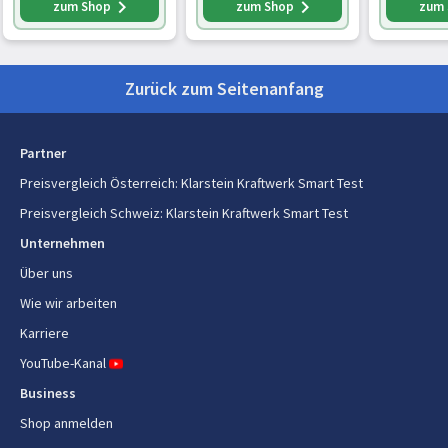
zum Shop
zum Shop
zum
Kann mit dem Internet
Ja
verbunden werden
Zurück zum Seitenanfang
Design
Partner
Produktfarbe
Weiß
Preisvergleich Österreich
:
Klarstein Kraftwerk Smart Test
Lieferumfang
Preisvergleich Schweiz
:
Klarstein Kraftwerk Smart Test
Unternehmen
Fernbedienungsbatterien im
Nein
Lieferumfang enthalten
Über uns
Wie wir arbeiten
Fernbedienung enthalten
Ja
Karriere
Verpackungsinhalt
1 x Klimaanlage 1 x
YouTube-Kanal
Fernbedienung 1 x
Business
Fensterabdichtungsset für
Kippfenster 1 x Abluftschlauch
Shop anmelden
inkl. Anschlussstücken 1 x