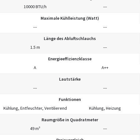
10000 BTU/h
---
Maximale Kühlleistung (Watt)
---
---
Länge des Abluftschlauchs
1.5 m
---
Energieeffizienzklasse
A
A++
Lautstärke
---
---
Funktionen
Kühlung, Entfeuchter, Ventilierend
Kühlung, Heizung
Raumgröße in Quadratmeter
49 m²
---
Preisvergleich