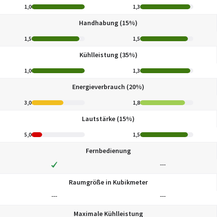
1,0
1,3
Handhabung (15%)
1,5
1,5
Kühlleistung (35%)
1,0
1,3
Energieverbrauch (20%)
3,0
1,8
Lautstärke (15%)
5,0
1,5
Fernbedienung
---
Raumgröße in Kubikmeter
---
---
Maximale Kühlleistung