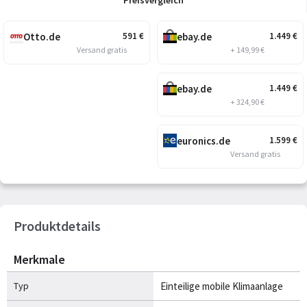
Otto.de
ebay.de
591
€
1.449
€
Versand gratis
+ 149,99 €
ebay.de
1.449
€
+ 324,90 €
euronics.de
1.599
€
Versand gratis
Produktdetails
Merkmale
Typ
Einteilige mobile Klimaanlage