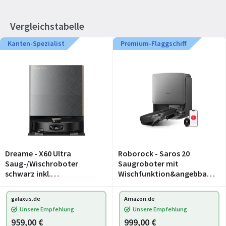
Vergleichstabelle
Kanten-Spezialist
Premium-Flaggschiff
Dreame - X60 Ultra
Roborock - Saros 20
Saug-/Wischroboter
Saugroboter mit
schwarz inkl.
Wischfunktion&angebbare
Absaug-/Reinigungsstatio
m Wischmopp
n (RLX86DE-BLACK)
galaxus.de
Amazon.de
Unsere Empfehlung
Unsere Empfehlung
959,00 €
999,00 €