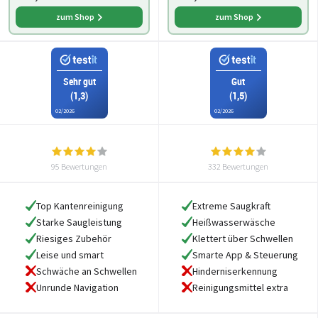
zum Shop
zum Shop
Sehr gut
Gut
(1,3)
(1,5)
02/2026
02/2026
95 Bewertungen
332 Bewertungen
Top Kantenreinigung
Extreme Saugkraft
Starke Saugleistung
Heißwasserwäsche
Riesiges Zubehör
Klettert über Schwellen
Leise und smart
Smarte App & Steuerung
Schwäche an Schwellen
Hinderniserkennung
Unrunde Navigation
Reinigungsmittel extra