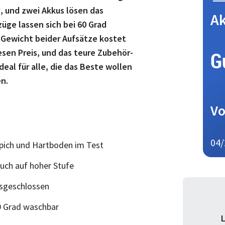
g, und zwei Akkus lösen das
A
üge lassen sich bei 60 Grad
 Gewicht beider Aufsätze kostet
esen Preis, und das teure Zubehör-
G
eal für alle, die das Beste wollen
en.
Vo
04/
pich und Hartboden im Test
uch auf hoher Stufe
usgeschlossen
0 Grad waschbar