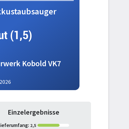
kkustaubsauger
ut (1,5)
rwerk Kobold VK7
2026
Einzelergebnisse
Lieferumfang:
2,5