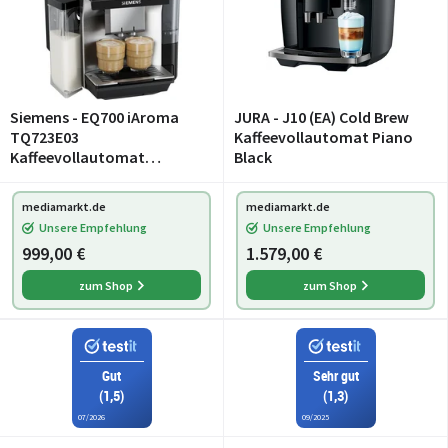
Siemens - EQ700 iAroma
JURA - J10 (EA) Cold Brew
TQ723E03
Kaffeevollautomat Piano
Kaffeevollautomat
Black
Edelstahl
mediamarkt.de
mediamarkt.de
Unsere Empfehlung
Unsere Empfehlung
999,00 €
1.579,00 €
zum Shop
zum Shop
Gut
Sehr gut
(1,5)
(1,3)
07/2026
09/2025