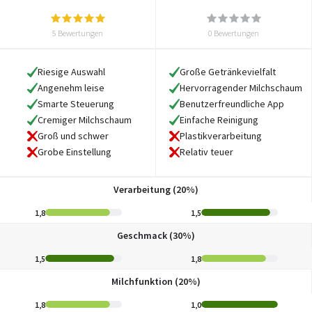
5 Bewertungen
0 Bewertungen
Riesige Auswahl
Große Getränkevielfalt
Angenehm leise
Hervorragender Milchschaum
Smarte Steuerung
Benutzerfreundliche App
Cremiger Milchschaum
Einfache Reinigung
Groß und schwer
Plastikverarbeitung
Grobe Einstellung
Relativ teuer
Verarbeitung (20%)
1,8
1,5
Geschmack (30%)
1,5
1,8
Milchfunktion (20%)
1,8
1,0