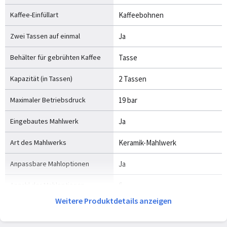
Kaffee-Einfüllart
Kaffeebohnen
Zwei Tassen auf einmal
Ja
Behälter für gebrühten Kaffee
Tasse
Kapazität (in Tassen)
2 Tassen
Maximaler Betriebsdruck
19 bar
Eingebautes Mahlwerk
Ja
Art des Mahlwerks
Keramik-Mahlwerk
Anpassbare Mahloptionen
Ja
Anzahl der Mahloptionen
6
Weitere Produktdetails anzeigen
Fassungsvermögen
320 g
Kaffeebohnen