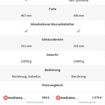
---
ABS Synthetik
Tiefe
467 mm
446 mm
Abnehmbarer Wasserbehälter
Gehäusebreite
352 mm
318 mm
Gewicht
10500 g
10400 g
Bedienung
Berührung, Kabellos
Berührung
Preisvergleich
mediamarkt.de
mediamarkt.de
999
€
1.579
€
Versand gratis
Versand gratis