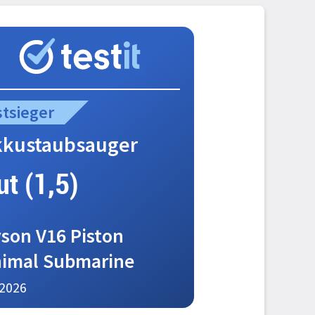
stsieger
kkustaubsauger
ut (1,5)
son V16 Piston
imal Submarine
2026