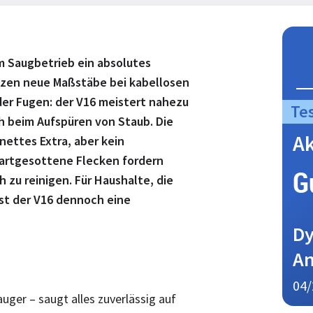
m Saugbetrieb ein absolutes
etzen neue Maßstäbe bei kabellosen
er Fugen: der V16 meistert nahezu
Te
sch beim Aufspüren von Staub. Die
A
nettes Extra, aber kein
 Hartgesottene Flecken fordern
G
 zu reinigen. Für Haushalte, die
st der V16 dennoch eine
Dy
An
04/
ger – saugt alles zuverlässig auf