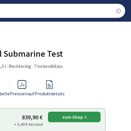
l Submarine Test
1,3 l · Rechteckig · Trocken&Nass
belle
Preisverlauf
Produktdetails
839,90 €
zum Shop
+ 5,49 € Versand