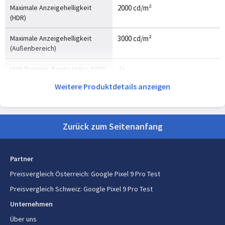
Maximale Anzeigehelligkeit
2000 cd/m²
(HDR)
Maximale Anzeigehelligkeit
3000 cd/m²
(Außenbereich)
High Dynamic Range Video (HDR)
Ja
Unterstützung
Weitere Produktdetails anzeigen
Pixeldichte
495 ppi
Zurück zum Seitenanfang
Speichermedium
RAM-Kapazität
16 GB
Partner
Interne Speicherkapazität
128 GB
Preisvergleich Österreich
:
Google Pixel 9 Pro Test
Preisvergleich Schweiz
:
Google Pixel 9 Pro Test
Netzwerk
Unternehmen
SIM-Kartensteckplätze
Über uns
Dual-SIM