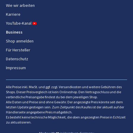
Wie wir arbeiten
Mobilfunknetzgenerierung
5G
Karriere
SIM-Kartentyp
NanoSIM + eSIM
YouTube-Kanal
Business
3G-Standards
HSDPA, HSPA+, UMTS
Shop anmelden
4G-Standards
LTE
Für Hersteller
5G-Standard
Datenschutz
Sub6
Impressum
Top WLAN-Standard
Wi-Fi 7 (802.11be)
WLAN
Ja
Alle Preise inkl. MwSt. und ggf. zzgl. Versandkosten und weitere Gebühren des
Shops. Dieser Preisvergleich ist kein Onlineshop. Den Vertragsschluss und die
WLAN-Standards
Wi-Fi 7 (802.11be)
verbindliche Preisangabe findest du bei dem jeweiligen Shop.
Alle Daten und Preise sind ohne Gewähr. Der angezeigte Preis könnte seit dem
letzten Update gestiegen sein. Zum Zeitpunkt des Kaufes ist der aktuell auf der
Bluetooth
Ja
Händlerseite angegebene Preis maßgeblich.
Es besteht keine technische Möglichkeit, die oben angezeigten Preise in Echtzeit
Bluetooth-Version
5.3
zu aktualisieren.