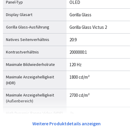
Panel-Typ
OLED
Display Glasart
Gorilla Glass
Gorilla Glass-Ausführung
Gorilla Glass Victus 2
Natives Seitenverhältnis
20:9
Kontrastverhältnis
2000000:1
Maximale Bildwiederholrate
120 Hz
Maximale Anzeigehelligkeit
1800 cd/m²
(HDR)
Maximale Anzeigehelligkeit
2700 cd/m²
(Außenbereich)
High Dynamic Range Video (HDR)
Ja
Unterstützung
Weitere Produktdetails anzeigen
Pixeldichte
422 ppi