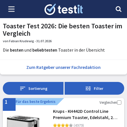
Toaster Test 2026: Die besten Toaster im
Vergleich
von Fabian Krudewig - 31.07.2026
Die
besten
und
beliebtesten
Toaster in der Übersicht
Zum Ratgeber unserer Fachredaktion
Sortierung
Filter
1
Für das beste Ergebnis
Vergleichen
Krups - KH442D Control Line
Premium Toaster, Edelstahl, 2
kurze Schlitze für 2 Scheiben,
(4979)