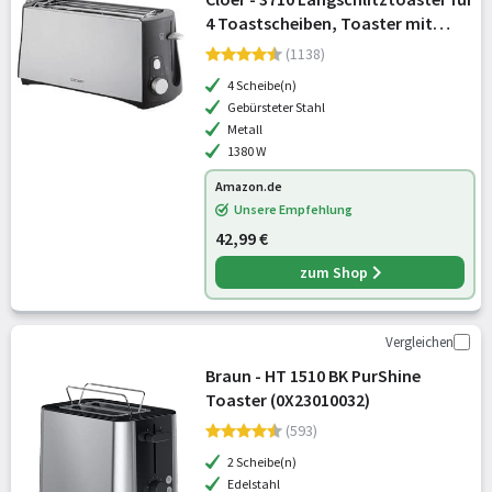
4 Toastscheiben, Toaster mit
Brötchenaufsatz,
(1138)
Nachhebevorrichtung,
4 Scheibe(n)
stufenlosem Bräunungsgrad,
Gebürsteter Stahl
Sicherheitsabschaltung, Auft
Metall
1380 W
Amazon.de
Unsere Empfehlung
42,99 €
zum Shop
Vergleichen
Braun - HT 1510 BK PurShine
Toaster (0X23010032)
(593)
2 Scheibe(n)
Edelstahl