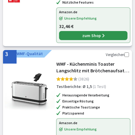
Nützliche Features
Amazon.de
Unsere Empfehlung
32,46 €
zum Shop
3
WMF-Qualität
Vergleichen
WMF - Küchenminis Toaster
Langschlitz mit Brötchenaufsatz,
2 Scheiben, XXL, Bagel-Funktion,
(3826)
Langschlitztoaster mit 7
Testberichte: Ø 1,5
(1 Test)
Bräunungsstufen, 900W, Toaster
Herausragende Verarbeitung
edelstah
Einseitige Röstung
Praktische Toastzange
Platzsparend
Amazon.de
Unsere Empfehlung