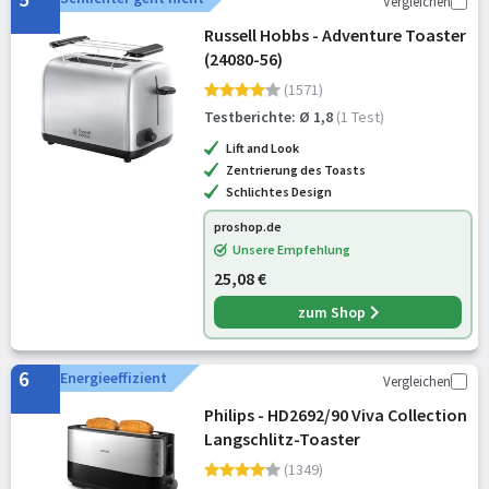
Vergleichen
Russell Hobbs - Adventure Toaster
(24080-56)
(1571)
Testberichte: Ø 1,8
(1 Test)
Lift and Look
Zentrierung des Toasts
Schlichtes Design
proshop.de
Unsere Empfehlung
25,08 €
zum Shop
6
Energieeffizient
Vergleichen
Philips - HD2692/90 Viva Collection
Langschlitz-Toaster
(1349)