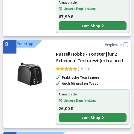
Amazon.de
Unsere Empfehlung
67,99 €
zum Shop
8
Preistipp
Vergleichen
Russell Hobbs - Toaster [für 2
Scheiben] Textures+ (extra breite
Toastschlitze, inkl.
(15194)
Brötchenaufsatz & integrierte
Praktische Toastzange
Toast-Zange, 6 Bräunungsstufen +
Auch für großen Toast
Auftau- & Aufwärm
Amazon.de
Unsere Empfehlung
26,00 €
zum Shop