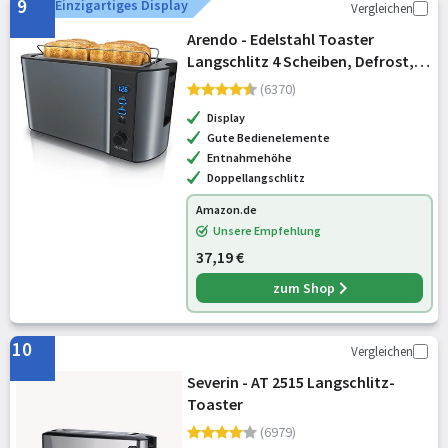
9
Einzigartiges Display
Vergleichen
Arendo - Edelstahl Toaster
Langschlitz 4 Scheiben, Defrost,
wärmeisolierendes Gehäuse, mit
(6370)
integriertem Brötchenaufsatz,
Display
1500W, Krümelschublade, Display,
Gute Bedienelemente
Cool
Entnahmehöhe
Doppellangschlitz
Amazon.de
Unsere Empfehlung
37,19 €
zum Shop
10
Vergleichen
Severin - AT 2515 Langschlitz-
Toaster
(6979)