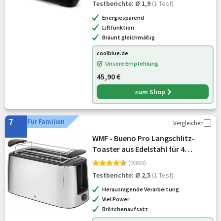
Testberichte: Ø 1,9
(1 Test)
Energiesparend
Liftfunktion
Bräunt gleichmäßig
coolblue.de
Unsere Empfehlung
45,90 €
zum Shop
7
Für Familien
Vergleichen
WMF - Bueno Pro Langschlitz-
Toaster aus Edelstahl für 4
Brotscheiben, mit
(9363)
Brötchenaufsatz, Aufknusper- und
Testberichte: Ø 2,5
(1 Test)
Auftaufunktion, 6
Herausragende Verarbeitung
Bräunungsstufen – stilvoll für
Viel Power
Brötchenaufsatz