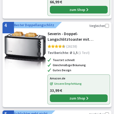
66,99 €
zum Shop
4
Bester Doppellangschlitz
Vergleichen
Severin - Doppel-
Langschlitztoaster mit
eingebautem Brötchen-Aufsatz,
(26158)
für 4 Brotscheiben,
Testberichte: Ø 1,5
(1 Test)
Brotscheibenzentrierung,
Toastet schnell
Aufwärm- und Defroster-Stufe,
Gleichmäßige Bräunung
Edelstahl gebür
Gutes Design
Amazon.de
Unsere Empfehlung
33,99 €
zum Shop
5
Schlichter geht nicht