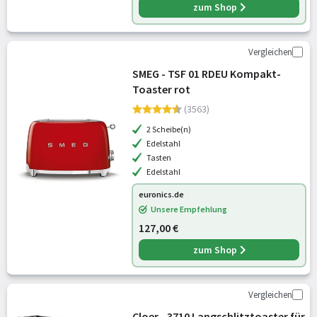
zum Shop
Vergleichen
SMEG - TSF 01 RDEU Kompakt-
Toaster rot
(3563)
2 Scheibe(n)
Edelstahl
Tasten
Edelstahl
euronics.de
Unsere Empfehlung
127,00 €
zum Shop
Vergleichen
Cloer - 3710 Langschlitztoaster für