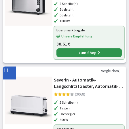
2 Scheibe(n)
Edelstahl
Edelstahl
1000 W
bueromarkt-ag.de
Unsere Empfehlung
30,61 €
zum Shop
11
Vergleichen
Severin - Automatik-
Langschlitztoaster, Automatik-
Toaster mit Brötchenaufsatz,
(3068)
Edelstahl Toaster zum Toasten,
2 Scheibe(n)
Auftauen und Erwärmen, 800 W,
Tasten
weiß / grau, AT 2232
Drehregler
800 W
Amazon.de