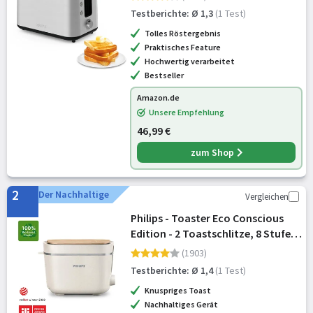
Brötchenaufsatz, 6
Testberichte: Ø 1,3
(1 Test)
Bräunungsgrade, 850 W, 23.6 x 32.4
Tolles Röstergebnis
x 20.2 cm, Silb
Praktisches Feature
Hochwertig verarbeitet
Bestseller
Amazon.de
Unsere Empfehlung
46,99 €
zum Shop
2
Der Nachhaltige
Vergleichen
Philips - Toaster Eco Conscious
Edition - 2 Toastschlitze, 8 Stufen,
Brötchenaufsatz, Auftaufunktion,
(1903)
hergestellt aus Altspeiseöl,
Testberichte: Ø 1,4
(1 Test)
seidenweiß-matt (HD2640/10)
Knuspriges Toast
Nachhaltiges Gerät