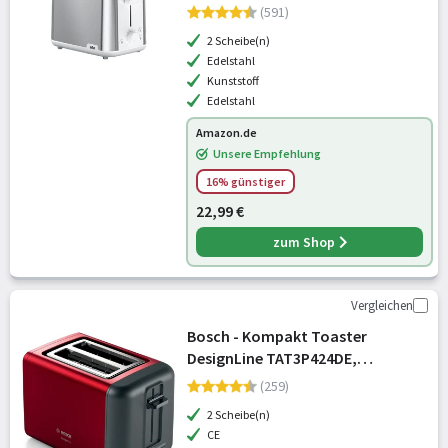
Röstgrade, Aufwärm- &
(591)
Auftaufunktion, Ausziehbare
2 Scheibe(n)
Krümelschale, 900 Watt, Weiß
Edelstahl
Kunststoff
Edelstahl
Amazon.de
Unsere Empfehlung
16% günstiger
22,99 €
zum Shop
Vergleichen
Bosch - Kompakt Toaster
DesignLine TAT3P424DE,
integrierter Edelstahl-
(259)
Brötchenaufsatz, mit
2 Scheibe(n)
Abschaltautomatik, mit
CE
Auftaufunktion, perfekt für 2