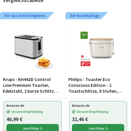
Vergleichstabelle
Für das beste Ergebnis
Der Nachhaltige
Krups - KH442D Control
Philips - Toaster Eco
Line Premium Toaster,
Conscious Edition - 2
Edelstahl, 2 kurze Schlitze
Toastschlitze, 8 Stufen,
für 2 Scheiben,
Brötchenaufsatz,
Brötchenaufsatz, 6
Auftaufunktion, hergestellt
Amazon.de
Amazon.de
Bräunungsgrade, 850 W,
aus Altspeiseöl,
Unsere Empfehlung
Unsere Empfehlung
23.6 x 32.4 x 20.2 cm, Silb
seidenweiß-matt
46,99 €
32,46 €
(HD2640/10)
zum Shop
zum Shop