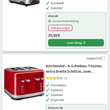
Kunststoff
Edelstahl
ebay.de
Unsere Empfehlung
11% günstiger
20,99 €
zum Shop
Vergleichen
KitchenAid - 4-Scheiben-Toaster,
extra breite Schlitze, zwei
unabhängige Steuerungen, 7
(6)
Bräunungsstufen,
4 Scheibe(n)
Bagel/Auftau/Aufwärm,
Edelstahl
Hochhebelift, Empire Rot
Edelstahl
Empire Rot
Amazon.de