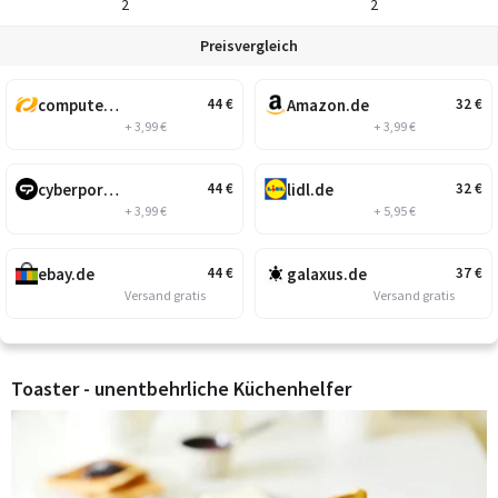
2
2
Preisvergleich
computeruniverse.net
Amazon.de
44
€
32
€
+ 3,99 €
+ 3,99 €
cyberport.de
lidl.de
44
€
32
€
+ 3,99 €
+ 5,95 €
ebay.de
galaxus.de
44
€
37
€
Versand gratis
Versand gratis
Toaster - unentbehrliche Küchenhelfer