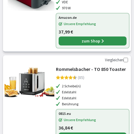
VDE
Scheiben Toast
970 W
Amazon.de
Unsere Empfehlung
37,99 €
zum Shop
Vergleichen
Rommelsbacher - TO 850 Toaster
(85)
2 Scheibe(n)
Edelstahl
Edelstahl
Berührung
0815.eu
Unsere Empfehlung
36,84 €