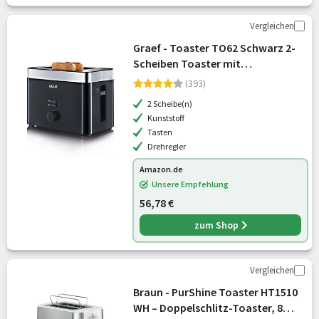
Vergleichen
Graef - Toaster TO62 Schwarz 2-
Scheiben Toaster mit
Brötchenaufsatz,
(393)
Sicherheitsabschaltung,
2 Scheibe(n)
Brotscheibenzentrierung und
Kunststoff
Krümelschublade
Tasten
Drehregler
Amazon.de
Unsere Empfehlung
56,78 €
zum Shop
Vergleichen
Braun - PurShine Toaster HT1510
WH – Doppelschlitz-Toaster, 8