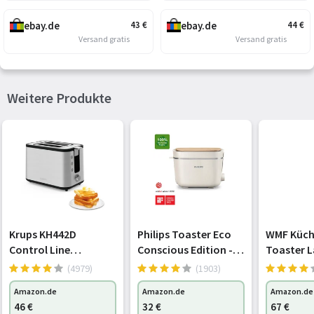
ebay.de
ebay.de
43
€
44
€
Versand gratis
Versand gratis
Weitere Produkte
Krups KH442D
Philips Toaster Eco
WMF Küch
Control Line
Conscious Edition - 2
Toaster L
Premium Toaster,
Toastschlitze, 8
mit
(4979)
(1903)
Edelstahl, 2 kurze
Stufen,
Brötchena
Amazon.de
Amazon.de
Amazon.de
Schlitze für 2
Brötchenaufsatz,
Scheiben,
46
€
32
€
67
€
Scheiben,
Auftaufunktion,
Funktion,