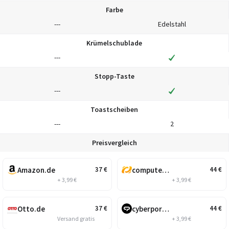
Farbe
---
Edelstahl
Krümelschublade
---
Stopp-Taste
---
Toastscheiben
---
2
Preisvergleich
Amazon.de
computeruniverse.net
37
€
44
€
+ 3,99 €
+ 3,99 €
Otto.de
cyberport.de
37
€
44
€
Versand gratis
+ 3,99 €