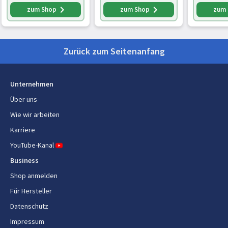
Brötchenaufsatz, 6
hergestellt aus
Langschli
zum Shop
zum Shop
zum
Bräunungsgrade, 850
Altspeiseöl,
mit 7
W, 23.6 x 32.4 x 20.2
seidenweiß-matt
Bräunung
cm, Silb
(HD2640/10)
900W, To
Zurück zum Seitenanfang
edelstah
Unternehmen
Über uns
Wie wir arbeiten
Karriere
YouTube-Kanal
Business
Shop anmelden
Für Hersteller
Datenschutz
Impressum