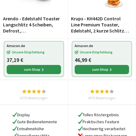
Arendo - Edelstahl Toaster
Krups - KH442D Control
Langschlitz 4 Scheiben,
Line Premium Toaster,
Defrost,
Edelstahl, 2 kurze Schlitze
wärmeisolierendes
für 2 Scheiben,
Gehäuse, mit integriertem
Brötchenaufsatz, 6
Amazon.de
Amazon.de
Brötchenaufsatz, 1500W,
Bräunungsgrade, 850 W,
Unsere Empfehlung
Unsere Empfehlung
Krümelschublade, Display,
23.6 x 32.4 x 20.2 cm, Silb
37,19 €
46,99 €
Cool
zum Shop
zum Shop
6370 Bewertungen
4979 Bewertungen
Display
Tolles Röstergebnis
Gute Bedienelemente
Praktisches Feature
Entnahmehöhe
Hochwertig verarbeitet
Doppellangschlitz
Langsamer Röstvorgang