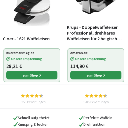
Krups - Doppelwaffeleisen
Professional, drehbares
Cloer - 1621 Waffeleisen
Waffeleisen für 2 belgische
Waffeln, knusprig &
gleichmäßig backen, 7
bueromarkt-ag.de
Amazon.de
Bräunungsstufen und
Unsere Empfehlung
Unsere Empfehlung
Antihaftbeschichtu
28,21 €
114,90 €
zum Shop
zum Shop
18256 Bewertungen
5285 Bewertungen
Schnell aufgeheizt
Perfekte Waffeln
Knusprig & lecker
Drehfunktion