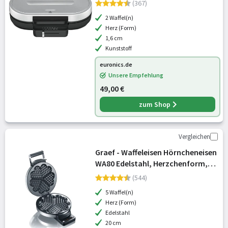
(367)
2 Waffel(n)
Herz (Form)
1,6 cm
Kunststoff
euronics.de
Unsere Empfehlung
49,00 €
zum Shop
Vergleichen
Graef - Waffeleisen Hörncheneisen
WA80 Edelstahl, Herzchenform,
Kabelaufwicklung mit
(544)
Steckerhalter, Platzsparendes
5 Waffel(n)
Format, Antihaftbeschichtung
Herz (Form)
Edelstahl
20 cm