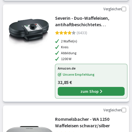
Vergleichen
Severin - Duo-Waffeleisen,
antihaftbeschichtetes
Doppelwaffeleisen für zwei
(6433)
klassische Herzwaffeln,
2 Waffel(n)
Herzwaffeleisen im Slim-Design,
Kreis
ca. 1.200 W Leistung, schwar
Abbildung
1200 W
Amazon.de
Unsere Empfehlung
32,85 €
zum Shop
Vergleichen
Rommelsbacher - WA 1250
Waffeleisen schwarz/silber