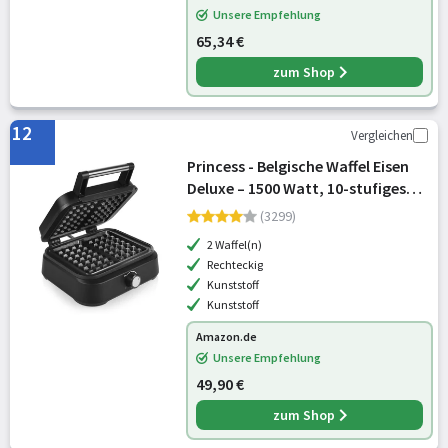
Unsere Empfehlung
65,34 €
zum Shop
12
Vergleichen
Princess - Belgische Waffel Eisen
Deluxe – 1500 Watt, 10-stufiges
Thermostt, Antihaftbeschichtet,
(3299)
26 x22 cm, für 2 Waffeln, Matt
2 Waffel(n)
Schwarz, 132398
Rechteckig
Kunststoff
Kunststoff
Amazon.de
Unsere Empfehlung
49,90 €
zum Shop