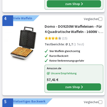
zum Shop
4
Viele Waffeln
Vergleichen
Domo - DO9250W Waffeleisen - Für
4 Quadratische Waffeln - 1600W -
Antihaftbeschichtung - Silber
(15)
Testberichte: Ø 1,7
(1 Test)
Vier Waffeln gleichzeitig
Kurze Backzeit
Keine Verbrennungsgefahr
Amazon.de
Unsere Empfehlung
57,41 €
zum Shop
5
Vielseitiges Backwerk
Vergleichen