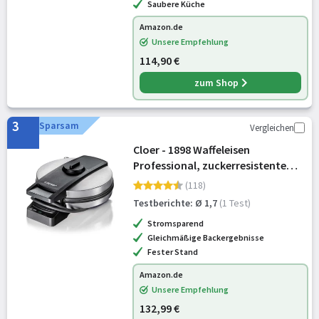
Saubere Küche
Amazon.de
Unsere Empfehlung
114,90 €
zum Shop
3
Sparsam
Vergleichen
Cloer - 1898 Waffeleisen
Professional, zuckerresistente
Doppelbeschichtung, für
(118)
gewerblichen Betrieb geeignet,
Testberichte: Ø 1,7
(1 Test)
große Herzwaffel 16,5 cm Ø, 950 W
Stromsparend
Gleichmäßige Backergebnisse
Fester Stand
Amazon.de
Unsere Empfehlung
132,99 €