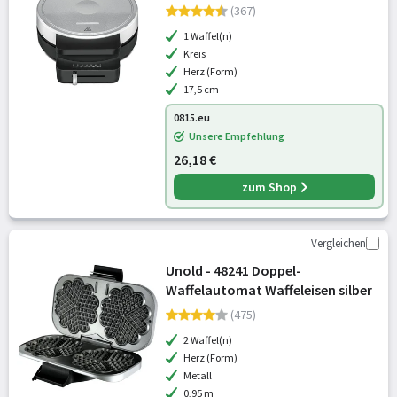
(367)
1 Waffel(n)
Kreis
Herz (Form)
17,5 cm
0815.eu
Unsere Empfehlung
26,18 €
zum Shop
Vergleichen
Unold - 48241 Doppel-
Waffelautomat Waffeleisen silber
(475)
2 Waffel(n)
Herz (Form)
Metall
0,95 m