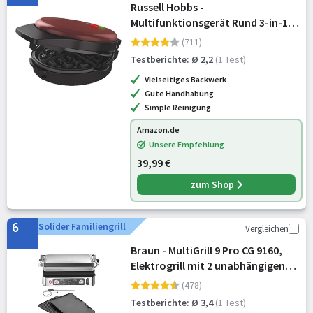
Russell Hobbs -
Multifunktionsgerät Rund 3-in-1
[Waffeleisen, Mini Cupcake, Mini
(711)
Donut Maker) Fiesta Rot
Testberichte: Ø 2,2
(1 Test)
(spülmaschinengeeignete &
Vielseitiges Backwerk
antihaftbeschichtete Platten,
Gute Handhabung
900W)
Simple Reinigung
Amazon.de
Unsere Empfehlung
39,99 €
zum Shop
6
Solider Familiengrill
Vergleichen
Braun - MultiGrill 9 Pro CG 9160,
Elektrogrill mit 2 unabhängigen
Thermostaten, 3 Kochpositionen,
(478)
spülmaschinenfeste Platten,
Testberichte: Ø 3,4
(1 Test)
integrierte Thermosonde, 2200 W,