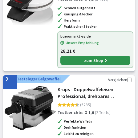
Schnell aufgeheizt
Knusprig & lecker
Herzform
Praktischer Stecker
bueromarkt-ag.de
Unsere Empfehlung
28,21 €
zum Shop
2
Testsieger Belgowaffel
Vergleichen
Krups - Doppelwaffeleisen
Professional, drehbares
Waffeleisen für 2 belgische Waffeln,
(5285)
knusprig & gleichmäßig backen, 7
Testberichte: Ø 1,6
(2 Tests)
Bräunungsstufen und
Perfekte Waffeln
Antihaftbeschichtu
Drehfunktion
Leicht zu reinigen