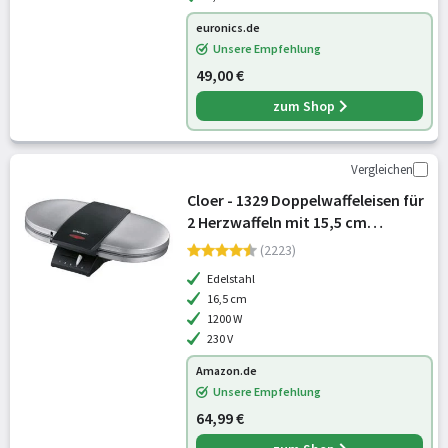
euronics.de
Unsere Empfehlung
49,00 €
zum Shop
Vergleichen
Cloer - 1329 Doppelwaffeleisen für
2 Herzwaffeln mit 15,5 cm
Durchmesser, Waffeleisen mit
(2223)
Antihaftbeschichtung,
Edelstahl
Edelstahlgehäuse, stufenlosem
16,5 cm
Bräunungsgrad un
1200 W
230 V
Amazon.de
Unsere Empfehlung
64,99 €