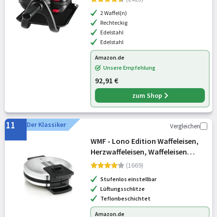
antihaftbeschichtete Platten,
2 Waffel(n)
Dicke Waffeln,
Rechteckig
Temperaturregler,leichte
Edelstahl
Edelstahl
Amazon.de
Unsere Empfehlung
92,91 €
zum Shop
11
Der Klassiker
Vergleichen
WMF - Lono Edition Waffeleisen,
Herzwaffeleisen, Waffeleisen
Herzform, stufenlos einstellbarer
(1669)
Bräunungsgrad, 900 W, edelstahl
Stufenlos einstellbar
matt
Lüftungsschlitze
Teflonbeschichtet
Amazon.de