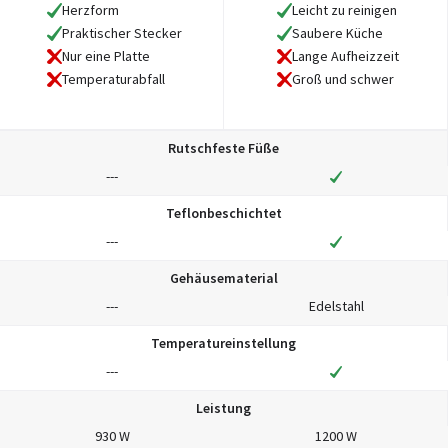
Herzform
Leicht zu reinigen
Praktischer Stecker
Saubere Küche
Nur eine Platte
Lange Aufheizzeit
Temperaturabfall
Groß und schwer
Rutschfeste Füße
---
Teflonbeschichtet
---
Gehäusematerial
---
Edelstahl
Temperatureinstellung
---
Leistung
930 W
1200 W