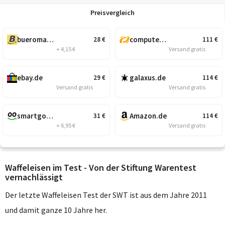
Preisvergleich
bueromarkt-ag.de
computeruniverse.net
28
€
111
€
+ 4,15 €
Versand gratis
ebay.de
galaxus.de
29
€
114
€
Versand gratis
Versand gratis
smartgoods.de
Amazon.de
31
€
114
€
+ 6,95 €
Versand gratis
Waffeleisen im Test - Von der Stiftung Warentest
vernachlässigt
Der letzte Waffeleisen Test der SWT ist aus dem Jahre 2011
und damit ganze 10 Jahre her.