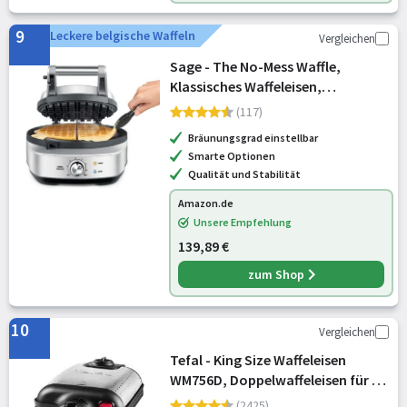
9
Leckere belgische Waffeln
Vergleichen
Sage - The No-Mess Waffle,
Klassisches Waffeleisen,
Gebürsteter Edelstahl
(117)
Bräunungsgrad einstellbar
Smarte Optionen
Qualität und Stabilität
Amazon.de
Unsere Empfehlung
139,89 €
zum Shop
10
Vergleichen
Tefal - King Size Waffeleisen
WM756D, Doppelwaffeleisen für 2
belgische, Dreh-Funktion,
(2425)