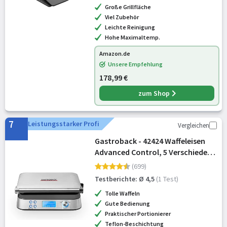
Große Grillfläche
Viel Zubehör
Leichte Reinigung
Hohe Maximaltemp.
Amazon.de
Unsere Empfehlung
178,99 €
zum Shop
7
Leistungsstarker Profi
Vergleichen
Gastroback - 42424 Waffeleisen
Advanced Control, 5 Verschiedene
Programme, 7 Bräunungsstufen,
(699)
Steuerung über LCD–Display, 1.600
Testberichte: Ø 4,5
(1 Test)
Watt
Tolle Waffeln
Gute Bedienung
Praktischer Portionierer
Teflon-Beschichtung