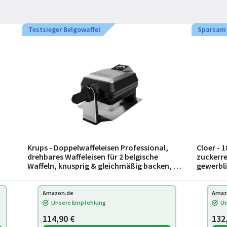
Testsieger Belgowaffel
Sparsam
Krups - Doppelwaffeleisen Professional,
Cloer - 
drehbares Waffeleisen für 2 belgische
zuckerre
Waffeln, knusprig & gleichmäßig backen, 7
gewerbli
Bräunungsstufen und Antihaftbeschichtu
Herzwaff
Amazon.de
Amaz
Unsere Empfehlung
Un
114,90 €
132