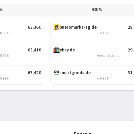
 W
930 W
63
,36
€
bueromarkt-ag.de
28
 8,90 €
+ 4,15 €
63
,41
€
ebay.de
29
 5,99 €
Versand gratis
63
,42
€
smartgoods.de
31
 5,99 €
+ 6,95 €
Energie