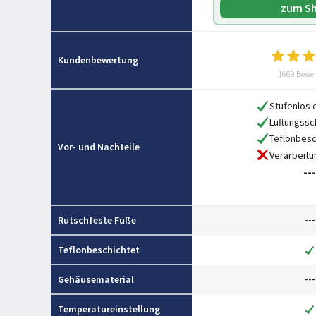
zum S
Kundenbewertung
1669 Bewe
Stufenlos e
Lüftungssc
Teflonbesc
Vor- und Nachteile
Verarbeitu
---
---
Rutschfeste Füße
Teflonbeschichtet
---
Gehäusematerial
Temperatureinstellung