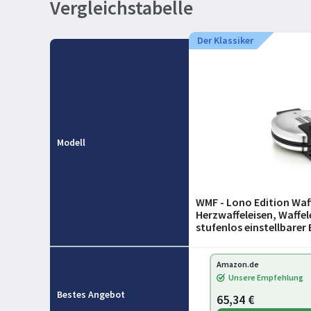
Vergleichstabelle
Der Klassiker
Modell
WMF - Lono Edition Waff
Herzwaffeleisen, Waffe
stufenlos einstellbarer
W, edelstahl matt
Amazon.de
Unsere Empfehlung
Bestes Angebot
65,34 €