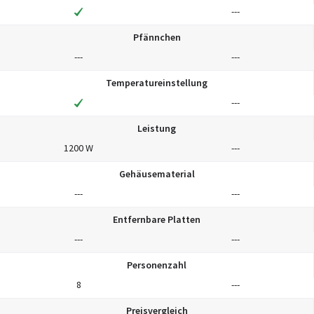
---
Pfännchen
---
---
Temperatureinstellung
---
Leistung
1200 W
---
Gehäusematerial
---
---
Entfernbare Platten
---
---
Personenzahl
8
---
Preisvergleich