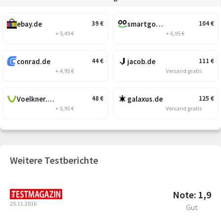
ebay.de
smartgoods.de
39
€
104
€
+ 5,49 €
+ 6,95 €
conrad.de
jacob.de
44
€
111
€
+ 4,95 €
Versand gratis
Voelkner.de
galaxus.de
48
€
125
€
+ 5,95 €
Versand gratis
Weitere Testberichte
Note: 1,9
25.11.2016
Gut