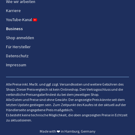
Wie wir arbeiten
Karriere
YouTube-Kanal
Business
Shop anmelden
Für Hersteller
Datenschutz
Impressum
Alle Preise inkl. MwSt. und ggf. zzgl. Versandkosten und weitere Gebühren des
Shops. Dieser Preisvergleich ist kein Onlineshop. Den Vertragsschluss und die
verbindliche Preisangabe findest du bei dem jeweiligen Shop.
Alle Daten und Preise sind ohne Gewähr. Der angezeigte Preis könnte seit dem
letzten Update gestiegen sein. Zum Zeitpunkt des Kaufes ist der aktuell auf der
Händlerseite angegebene Preis maßgeblich.
Es besteht keine technische Möglichkeit, die oben angezeigten Preise in Echtzeit
zu aktualisieren.
Made with ❤️ in Hamburg, Germany