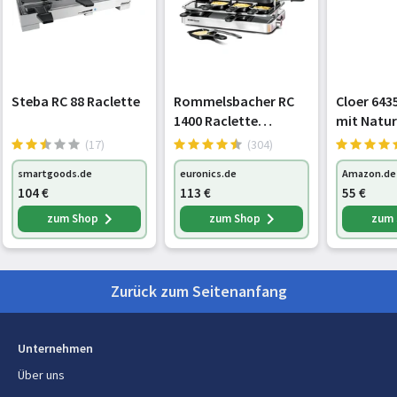
Steba RC 88 Raclette
Rommelsbacher RC
Cloer 643
1400 Raclette
mit Natur
edelstahl
W, 8
(17)
(304)
antihaftb
smartgoods.de
euronics.de
Amazon.de
Raclette
104
€
113
€
55
€
Geteilte P
zum Shop
zum Shop
zum
Zurück zum Seitenanfang
Unternehmen
Über uns