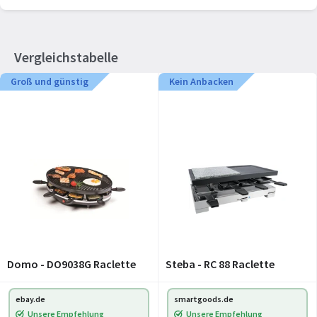
Vergleichstabelle
Groß und günstig
Kein Anbacken
Domo - DO9038G Raclette
Steba - RC 88 Raclette
ebay.de
smartgoods.de
Unsere Empfehlung
Unsere Empfehlung