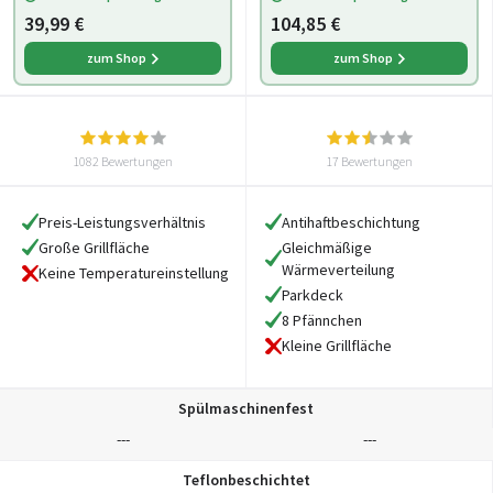
39,99 €
104,85 €
zum Shop
zum Shop
1082 Bewertungen
17 Bewertungen
Preis-Leistungsverhältnis
Antihaftbeschichtung
Große Grillfläche
Gleichmäßige
Wärmeverteilung
Keine Temperatureinstellung
Parkdeck
8 Pfännchen
Kleine Grillfläche
Spülmaschinenfest
---
---
Teflonbeschichtet