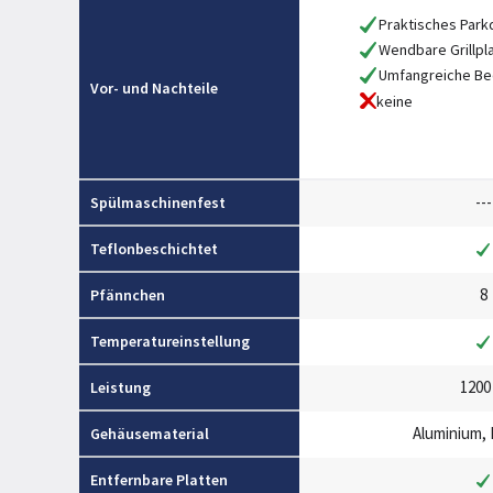
Praktisches Park
Wendbare Grillpl
Umfangreiche Be
Vor- und Nachteile
keine
---
Spülmaschinenfest
Teflonbeschichtet
8
Pfännchen
Temperatureinstellung
1200
Leistung
Aluminium, 
Gehäusematerial
Entfernbare Platten