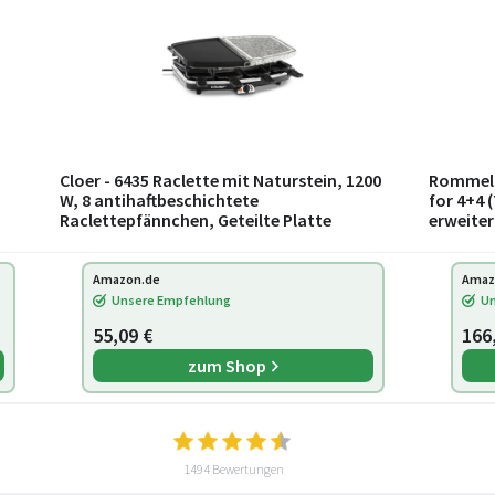
Cloer - 6435 Raclette mit Naturstein, 1200
Rommelsb
W, 8 antihaftbeschichtete
for 4+4 (
Raclettepfännchen, Geteilte Platte
erweiter
Grillpla
Antihaf
Amazon.de
Amaz
Unsere Empfehlung
Un
55,09 €
166
zum Shop
1494 Bewertungen