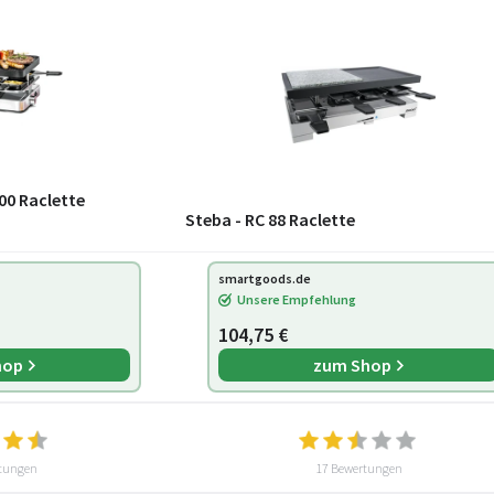
00 Raclette
Steba - RC 88 Raclette
smartgoods.de
Unsere Empfehlung
104,75 €
hop
zum Shop
tungen
17 Bewertungen