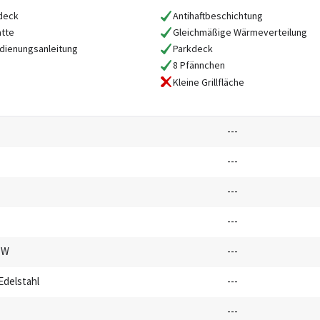
deck
Antihaftbeschichtung
atte
Gleichmäßige Wärmeverteilung
dienungsanleitung
Parkdeck
8 Pfännchen
Kleine Grillfläche
---
---
---
---
 W
---
Edelstahl
---
---