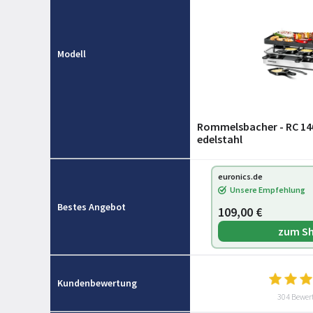
Modell
Rommelsbacher - RC 14
edelstahl
euronics.de
Unsere Empfehlung
Bestes Angebot
109,00 €
zum S
Kundenbewertung
304 Bewer