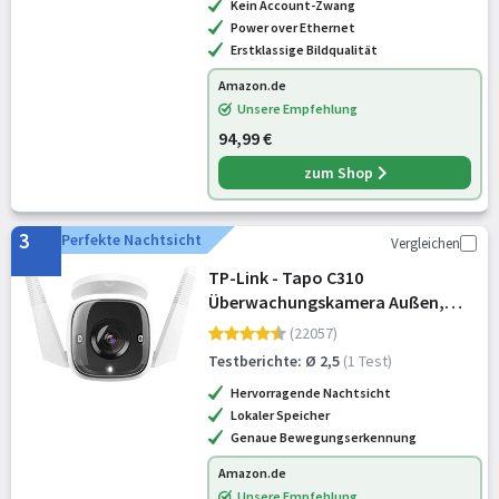
Kein Account-Zwang
Power over Ethernet
Erstklassige Bildqualität
Amazon.de
Unsere Empfehlung
94,99 €
zum Shop
3
Perfekte Nachtsicht
Vergleichen
TP-Link - Tapo C310
Überwachungskamera Außen,
WLAN IP Kamera, 3MP
(22057)
Hochauflösung, 30m Nachtsicht,
Testberichte: Ø 2,5
(1 Test)
Bewegungserkennung, IP66
Hervorragende Nachtsicht
wasserdicht,Alarmmeldung, Zwei
Lokaler Speicher
Genaue Bewegungserkennung
Amazon.de
Unsere Empfehlung