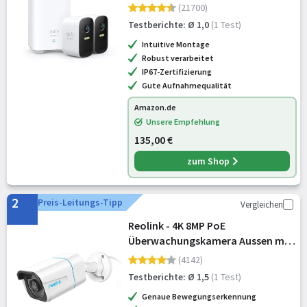
kompatibel mit HomeKit und
(21700)
Solarpanel
Testberichte: Ø 1,0
(1 Test)
Intuitive Montage
Robust verarbeitet
IP67-Zertifizierung
Gute Aufnahmequalität
Amazon.de
Unsere Empfehlung
135,00 €
zum Shop
2
Preis-Leitungs-Tipp
Vergleichen
Reolink - 4K 8MP PoE
Überwachungskamera Aussen mit
Smart Erkennung, RLC-810A
(4142)
Testberichte: Ø 1,5
(1 Test)
Genaue Bewegungserkennung