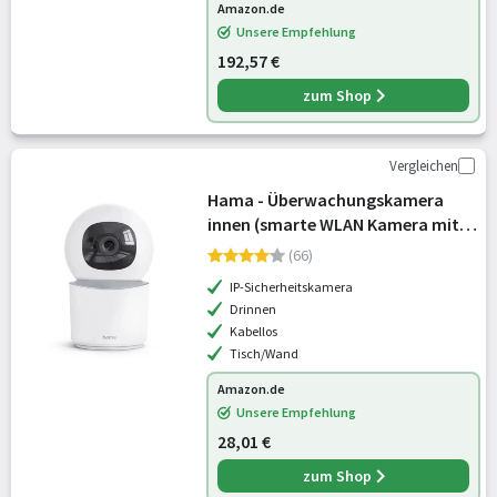
Amazon.de
Unsere Empfehlung
192,57 €
zum Shop
Vergleichen
Hama - Überwachungskamera
innen (smarte WLAN Kamera mit
Nachtsicht, 1080p, Aufzeichnung,
(66)
Bewegungsmelder m.
IP-Sicherheitskamera
Personenerkennung,
Drinnen
Sprechanlage, Indoor Kamera sc
Kabellos
Tisch/Wand
Amazon.de
Unsere Empfehlung
28,01 €
zum Shop