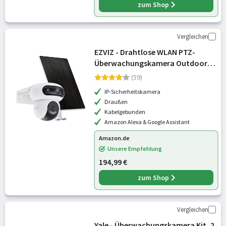
zum Shop
Vergleichen
EZVIZ - Drahtlose WLAN PTZ-
Überwachungskamera Outdoor
mit 2K+&2K+ Duallens, Kabellose
(59)
Akkukamera mit 8W Solarpanel,
IP-Sicherheitskamera
Always-on Modus,
Draußen
Personen-/Fahrzeugerkennu
Kabelgebunden
Amazon Alexa & Google Assistant
Amazon.de
Unsere Empfehlung
194,99 €
zum Shop
Vergleichen
Yale - Überwachungskamera Kit, 2