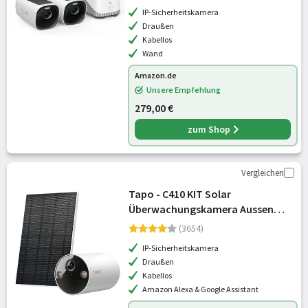
IP-Sicherheitskamera
Draußen
Kabellos
Wand
Amazon.de
Unsere Empfehlung
279,00 €
zum Shop
Vergleichen
Tapo - C410 KIT Solar
Überwachungskamera Aussen
Akku, 2K 3MP, Farbnachtsicht,
(3654)
MicroSD-Speicher, 6400-mAh Nicht
IP-Sicherheitskamera
entfernbarer Akku, Zwei-Wege-
Draußen
Audio, Personener
Kabellos
Amazon Alexa & Google Assistant