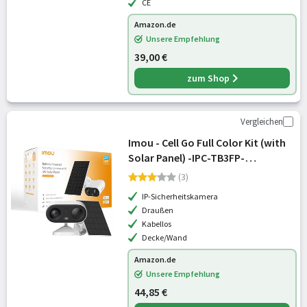
CE
Amazon.de
Unsere Empfehlung
39,00 €
zum Shop
Vergleichen
Imou - Cell Go Full Color Kit (with
Solar Panel) -IPC-TB3FP-
3T0WE/FSP12-TYPEC WLAN IP
(3)
Überwachungskamera 2304 x 1296
IP-Sicherheitskamera
Draußen
Kabellos
Decke/Wand
Amazon.de
Unsere Empfehlung
44,85 €