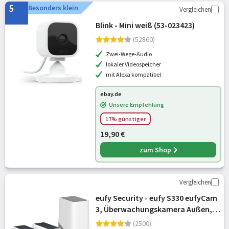
5
Besonders klein
Vergleichen
Blink - Mini weiß (53-023423)
(52860)
Zwei-Wege-Audio
lokaler Videospeicher
mit Alexa kompatibel
ebay.de
Unsere Empfehlung
17% günstiger
19,90 €
zum Shop
Vergleichen
eufy Security - eufy S330 eufyCam
3, Überwachungskamera Außen,
Farbnachtsicht, ohne ABO
(2500)