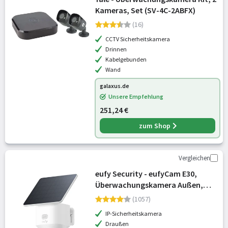
Kameras, Set (SV-4C-2ABFX)
(16)
CCTV Sicherheitskamera
Drinnen
Kabelgebunden
Wand
galaxus.de
Unsere Empfehlung
251,24 €
zum Shop
Vergleichen
eufy Security - eufyCam E30,
Überwachungskamera Außen,
ohne Abo, 2K-Qualität, 360°
(1057)
Schwenk
IP-Sicherheitskamera
Draußen