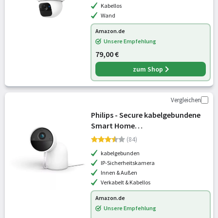
Kabellos
Wand
Amazon.de
Unsere Empfehlung
79,00 €
zum Shop
Vergleichen
Philips - Secure kabelgebundene
Smart Home
Überwachungskamera mit
(84)
Standfuß, Full HD Video, für
kabelgebunden
drinnen oder draußen, Smart
IP-Sicherheitskamera
Home Security und Lichtsteuerung
Innen & Außen
per
Verkabelt & Kabellos
Amazon.de
Unsere Empfehlung