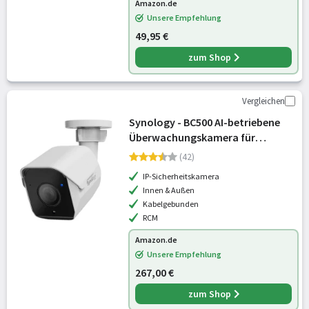
Amazon.de
Unsere Empfehlung
49,95 €
zum Shop
Vergleichen
Synology - BC500 AI-betriebene
Überwachungskamera für
integrierte intelligente
(42)
Überwachung
IP-Sicherheitskamera
Innen & Außen
Kabelgebunden
RCM
Amazon.de
Unsere Empfehlung
267,00 €
zum Shop