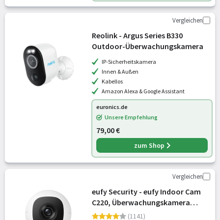
Vergleichen
Reolink - Argus Series B330
Outdoor-Überwachungskamera
IP-Sicherheitskamera
Innen & Außen
Kabellos
Amazon Alexa & Google Assistant
euronics.de
Unsere Empfehlung
79,00 €
zum Shop
Vergleichen
eufy Security - eufy Indoor Cam
C220, Überwachungskamera
Innen, 2K Überwachungskamera
(1141)