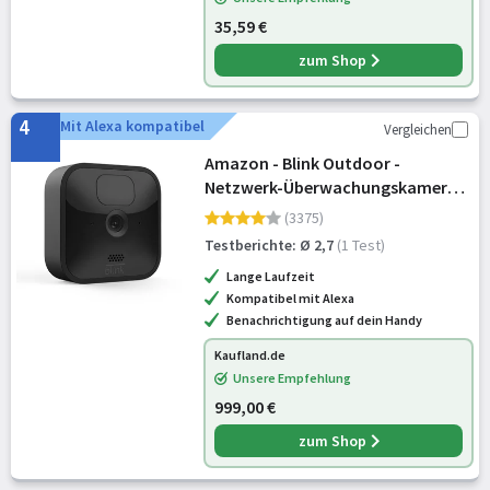
35,59 €
zum Shop
4
Mit Alexa kompatibel
Vergleichen
Amazon - Blink Outdoor -
Netzwerk-Überwachungskamera -
Außenbereich - wetterfest - Farbe
(3375)
(Tag&Nacht)
Testberichte: Ø 2,7
(1 Test)
Lange Laufzeit
Kompatibel mit Alexa
Benachrichtigung auf dein Handy
Kaufland.de
Unsere Empfehlung
999,00 €
zum Shop