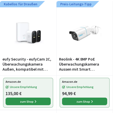
Kabellos für Draußen
Preis-Leitungs-Tipp
eufy Security - eufyCam 2C,
Reolink - 4K 8MP PoE
Überwachungskamera
Überwachungskamera
Außen, kompatibel mit
Aussen mit Smart
HomeKit und Solarpanel
Erkennung, RLC-810A
Amazon.de
Amazon.de
Unsere Empfehlung
Unsere Empfehlung
135,00 €
94,99 €
zum Shop
zum Shop