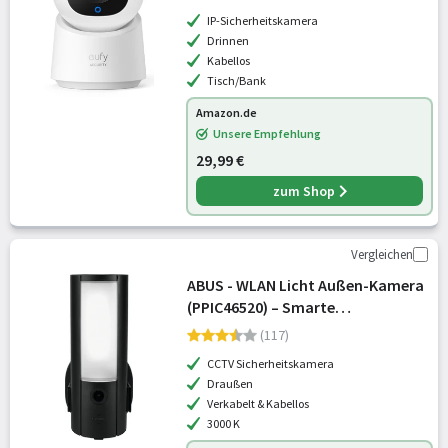
Innen
IP-Sicherheitskamera
Drinnen
Kabellos
Tisch/Bank
Amazon.de
Unsere Empfehlung
29,99 €
zum Shop
Vergleichen
ABUS - WLAN Licht Außen-Kamera
(PPIC46520) – Smarte
Überwachungskamera mit
(117)
Außenleuchte,
CCTV Sicherheitskamera
Personenerkennung,
Draußen
Tiererkennung, Autoerkennung,
Verkabelt & Kabellos
indiv. Push-Benachr
3000 K