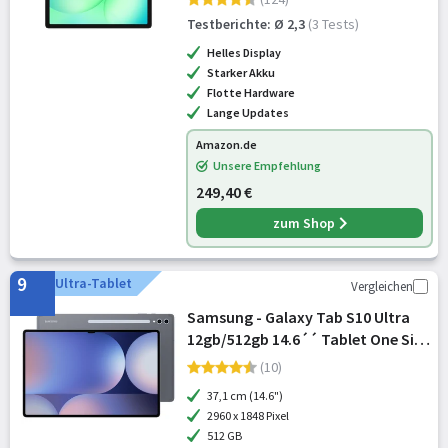
Testberichte: Ø 2,3
(3 Tests)
Helles Display
Starker Akku
Flotte Hardware
Lange Updates
Amazon.de
Unsere Empfehlung
249,40 €
zum Shop
9
Ultra-Tablet
Vergleichen
Samsung - Galaxy Tab S10 Ultra
12gb/512gb 14.6´´ Tablet One Size
[Version Rumänische]
(10)
37,1 cm (14.6")
2960 x 1848 Pixel
512 GB