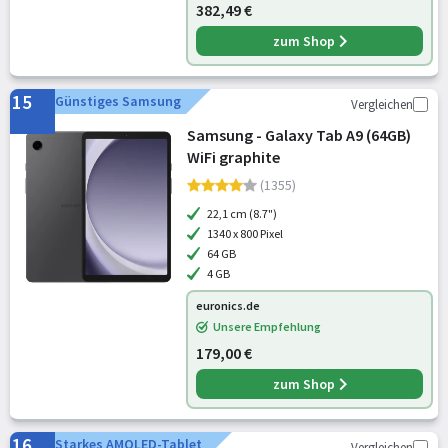
382,49 €
zum Shop
15
Günstiges Samsung
Vergleichen
Samsung - Galaxy Tab A9 (64GB)
WiFi graphite
(1355)
22,1 cm (8.7")
1340 x 800 Pixel
64 GB
4 GB
euronics.de
Unsere Empfehlung
179,00 €
zum Shop
16
Starkes AMOLED-Tablet
Vergleichen