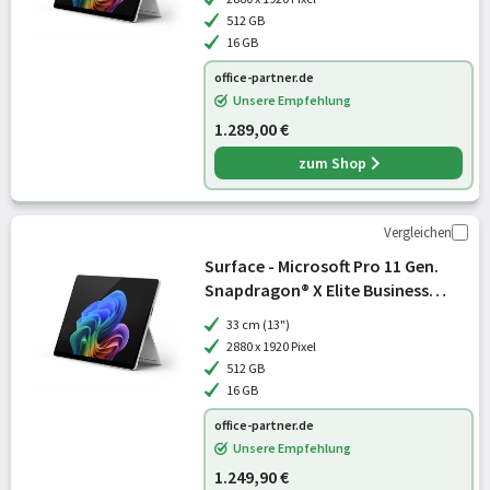
512 GB
16 GB
office-partner.de
Unsere Empfehlung
1.289,00 €
zum Shop
Vergleichen
Surface - Microsoft Pro 11 Gen.
Snapdragon® X Elite Business
Tablet 33cm (13") Platin
33 cm (13")
2880 x 1920 Pixel
512 GB
16 GB
office-partner.de
Unsere Empfehlung
1.249,90 €