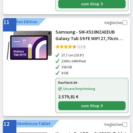
zum Shop
11
Fan Edition
Vergleichen
Samsung - SM-X510NZAEEUB
Galaxy Tab S9 FE WIFI 27,70cm
10,9Zoll 8GB 256GB Gray
(219)
27,7 cm (10.9")
2304 x 1440 Pixel
256 GB
8 GB
Kaufland.de
Unsere Empfehlung
2.579,81 €
zum Shop
12
Oberklasse-Tablet
Vergleichen