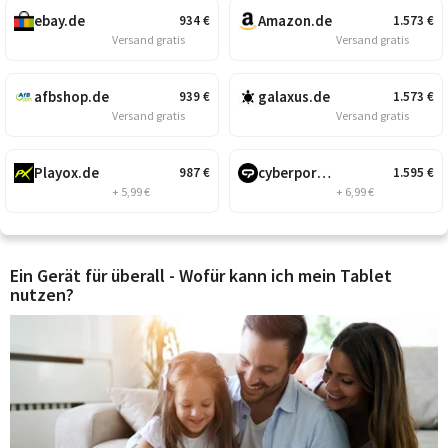
ebay.de
Amazon.de
934
€
1.573
€
Versand gratis
Versand gratis
afbshop.de
galaxus.de
939
€
1.573
€
Versand gratis
Versand gratis
Playox.de
cyberport.de
987
€
1.595
€
+ 5,99 €
+ 6,99 €
Ein Gerät für überall - Wofür kann ich mein Tablet
nutzen?