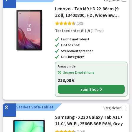
Lenovo - Tab M9 HD 22,86cm (9
Zoll, 1340x800, HD, WideView,
Touch) Tablet Computer
(50)
(MediaTek G80 OC, 3GB RAM, 32GB
Testberichte: Ø 1,9
(1 Test)
SSD, Arm Mali-G52 MC2, Wi-Fi,
Leicht und robust
Android 12L) g
Flottes SoC
Stereolautsprecher
GPS integriert
Amazon.de
Unsere Empfehlung
218,08 €
zum Shop
8
Starkes Sofa-Tablet
Vergleichen
Samsung - X230 Galaxy Tab A11+
11.0", Wi-Fi, 256GB 8GB RAM, Gray
(124)