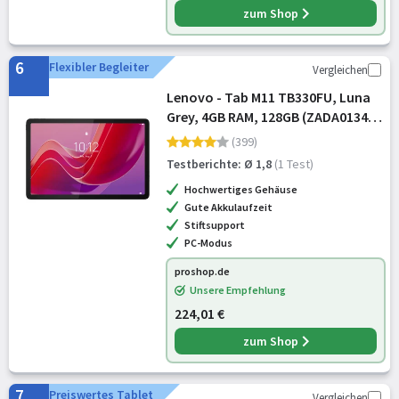
zum Shop
6
Flexibler Begleiter
Vergleichen
Lenovo - Tab M11 TB330FU, Luna
Grey, 4GB RAM, 128GB (ZADA0134SE
/ ZADA0217GR)
(399)
Testberichte: Ø 1,8
(1 Test)
Hochwertiges Gehäuse
Gute Akkulaufzeit
Stiftsupport
PC-Modus
proshop.de
Unsere Empfehlung
224,01 €
zum Shop
7
Preiswertes Tablet
Vergleichen