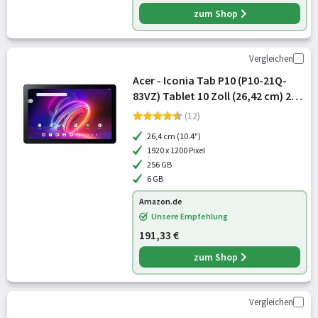
zum Shop
Vergleichen
Acer - Iconia Tab P10 (P10-21Q-
83VZ) Tablet 10 Zoll (26,42 cm) 2K
QLED IPS Touch Display - MediaTek
(12)
MT8781 Octa-Core Prozessor, 6 GB
26,4 cm (10.4")
LPDDR4X RAM, 256 GB UFS
1920 x 1200 Pixel
256 GB
6 GB
Amazon.de
Unsere Empfehlung
191,33 €
zum Shop
Vergleichen