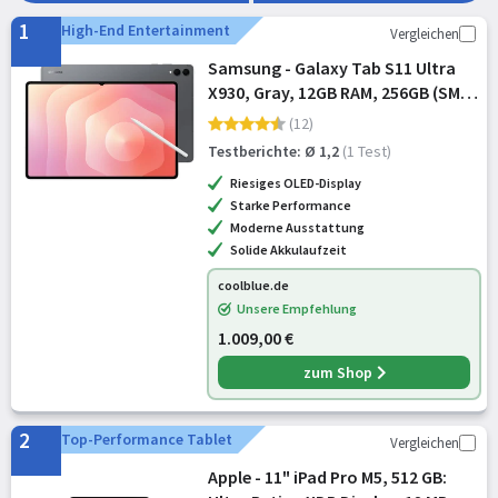
Ratgeber hilft dir, das perfekte Tablet für deinen Alltag zu
1
High-End Entertainment
Vergleichen
finden. Entdecke jetzt die besten Modelle!
Samsung - Galaxy Tab S11 Ultra
X930, Gray, 12GB RAM, 256GB (SM-
X930NZAREUB)
(12)
Testberichte: Ø 1,2
(1 Test)
Riesiges OLED-Display
Starke Performance
Moderne Ausstattung
Solide Akkulaufzeit
coolblue.de
Unsere Empfehlung
1.009,00 €
zum Shop
2
Top-Performance Tablet
Vergleichen
Apple - 11" iPad Pro M5, 512 GB: