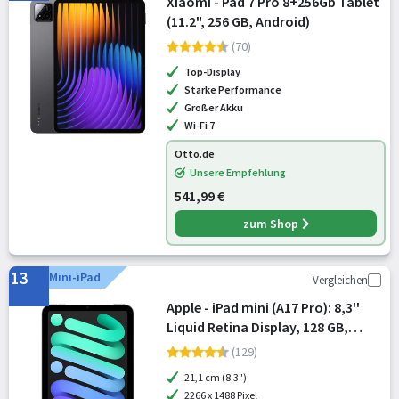
Xiaomi - Pad 7 Pro 8+256Gb Tablet
(11.2", 256 GB, Android)
(70)
Top-Display
Starke Performance
Großer Akku
Wi-Fi 7
Otto.de
Unsere Empfehlung
541,99 €
zum Shop
13
Mini-iPad
Vergleichen
Apple - iPad mini (A17 Pro): 8,3''
Liquid Retina Display, 128 GB,
WLAN 6E und 5G Mobilfunk, 12 MP
(129)
Front /12 MP Rückkamera, Touch
21,1 cm (8.3")
ID, Batterie für den ganzen T
2266 x 1488 Pixel