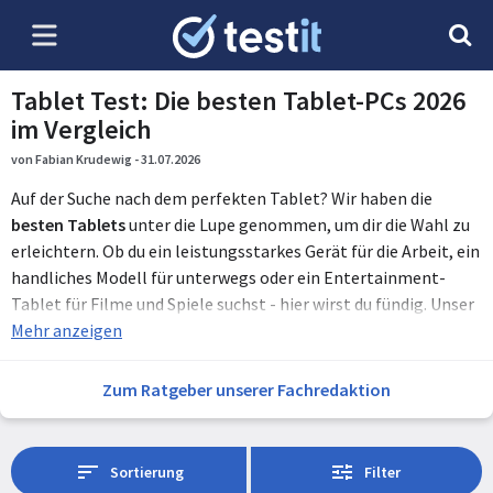
Tablet Test: Die besten Tablet-PCs 2026
im Vergleich
von Fabian Krudewig - 31.07.2026
Auf der Suche nach dem perfekten Tablet? Wir haben die
besten Tablets
unter die Lupe genommen, um dir die Wahl zu
erleichtern. Ob du ein leistungsstarkes Gerät für die Arbeit, ein
handliches Modell für unterwegs oder ein Entertainment-
Tablet für Filme und Spiele suchst - hier wirst du fündig. Unser
Vergleich zeigen dir, welche Tablets die besten
Mehr anzeigen
Displays
, die
längste
Akkulaufzeit
und die vielseitigsten Funktionen bieten.
Von High-End-Modellen bis hin zu preisgünstigen Alternativen
Zum Ratgeber unserer Fachredaktion
– wir haben für jeden Bedarf und jedes Budget das passende
Gerät. Zudem erfährst du bei uns, welche Tablets besonders
für kreative Arbeiten geeignet sind und welche Modelle durch
Sortierung
Filter
ihre
Benutzerfreundlichkeit
überzeugen. Unser umfassender