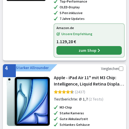
Top-Performance
OLED-Display
S Pen inklusive
7 Jahre Updates
Amazon.de
Unsere Empfehlung
1.129,28 €
zum Shop
4
Starker Allrounder
Vergleichen
Apple - iPad Air 11" mit M3 Chip:
Intelligence, Liquid Retina Display,
1 TB, 12 MP
(2437)
Frontkamera/Rückkamera, WLAN
Testberichte: Ø 1,7
(2 Tests)
6E, Touch ID, Batterie für den
M3-Chip
ganzen Ta
Starke Kameras
Gute Akkulaufzeit
Schlankes Gehäuse