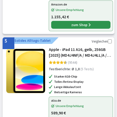
Amazon.de
Unsere Empfehlung
1.155,42 €
zum Shop
5
Solides Alltags-Tablet
Vergleichen
Apple - iPad 11 A16, gelb, 256GB
[2025] (MD4J4NF/A / MD4J4LL/A /
MD4J4TY/A)
(9544)
Testberichte: Ø 1,8
(5 Tests)
Starker A16-Chip
Tolles Retina-Display
Lange Akkulaufzeit
Vielseitige Kameras
alza.de
Unsere Empfehlung
589,90 €