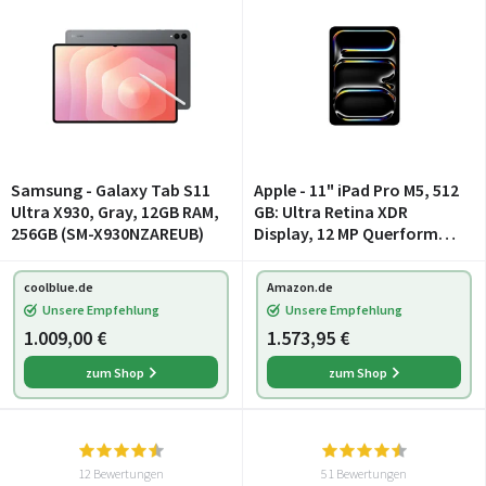
Samsung - Galaxy Tab S11
Apple - 11" iPad Pro M5, 512
Ultra X930, Gray, 12GB RAM,
GB: Ultra Retina XDR
256GB (SM-X930NZAREUB)
Display, 12 MP Querformat
Frontkamera/12 MP
Rückkamera, LiDAR
coolblue.de
Amazon.de
Scanner, WLAN und 5G
Unsere Empfehlung
Unsere Empfehlung
Mobilfunk, Batterie für d
1.009,00 €
1.573,95 €
zum Shop
zum Shop
12 Bewertungen
51 Bewertungen