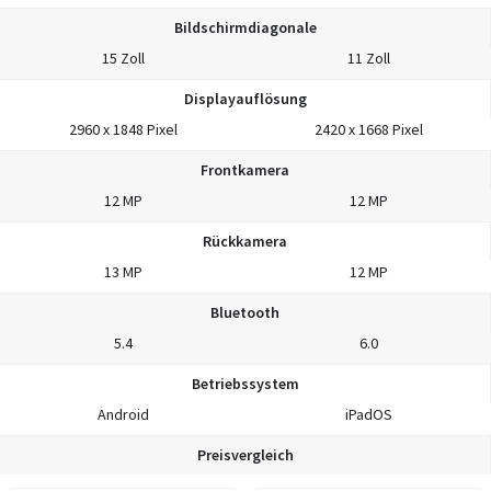
Bildschirmdiagonale
15 Zoll
11 Zoll
Displayauflösung
2960 x 1848 Pixel
2420 x 1668 Pixel
Frontkamera
12 MP
12 MP
Rückkamera
13 MP
12 MP
Bluetooth
5.4
6.0
Betriebssystem
Android
iPadOS
Preisvergleich