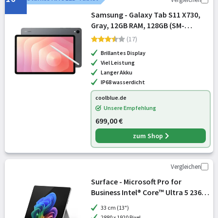
Samsung - Galaxy Tab S11 X730,
Gray, 12GB RAM, 128GB (SM-
X730NZAREUB)
(17)
Brillantes Display
Viel Leistung
Langer Akku
IP68 wasserdicht
coolblue.de
Unsere Empfehlung
699,00 €
zum Shop
Vergleichen
Surface - Microsoft Pro for
Business Intel® Core™ Ultra 5 236V
Business Tablet 33,02 cm (13 Zoll)
33 cm (13")
2880 x 1920 Pixel