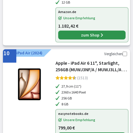
12 GB
Amazon.de
Unsere Empfehlung
1.182,42 €
zum Shop
10
iPad Air (2024)
Vergleichen
Apple - iPad Air 6 11", Starlight,
256GB (MUWJ3NF/A / MUWJ3LL/A /
MUWJ3TY/A)
(1513)
27,9 cm (11")
2360 x 1640 Pixel
256 GB
8 GB
easynotebooks.de
Unsere Empfehlung
799,00 €