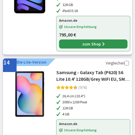
128 GB
iPadOS 18
Amazon.de
Unsere Empfehlung
795,00 €
zum Shop
14
Die Lite-Version
Vergleichen
Samsung - Galaxy Tab (P620) S6
Lite 10.4' 128GB/Grey WiFi EU, SM-
P620NZAEEUE
(976)
26,4 cm (10.4")
2000 x 1200 Pixel
128 GB
4 GB
Amazon.de
Unsere Empfehlung