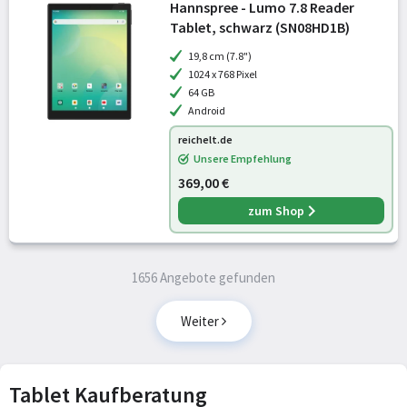
Hannspree - Lumo 7.8 Reader
Tablet, schwarz (SN08HD1B)
19,8 cm (7.8")
1024 x 768 Pixel
64 GB
Android
reichelt.de
Unsere Empfehlung
369,00 €
zum Shop
1656 Angebote gefunden
Weiter
Tablet Kaufberatung