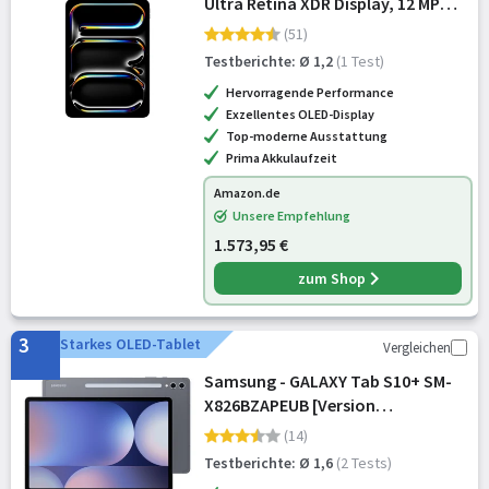
Ultra Retina XDR Display, 12 MP
Querformat Frontkamera/12 MP
(51)
Rückkamera, LiDAR Scanner, WLAN
Testberichte: Ø 1,2
(1 Test)
und 5G Mobilfunk, Batterie für d
Hervorragende Performance
Exzellentes OLED-Display
Top-moderne Ausstattung
Prima Akkulaufzeit
Amazon.de
Unsere Empfehlung
1.573,95 €
zum Shop
3
Starkes OLED-Tablet
Vergleichen
Samsung - GALAXY Tab S10+ SM-
X826BZAPEUB [Version
Rumänische]
(14)
Testberichte: Ø 1,6
(2 Tests)