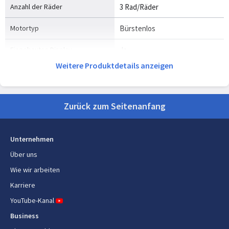
Anzahl der Räder
3 Rad/Räder
Motortyp
Bürstenlos
Eingebautes Display
Ja
Weitere Produktdetails anzeigen
Geräuschpegel
60 dB
Antidiebstahlvorrichtung
Ja
Zurück zum Seitenanfang
Multi-Zone Fähigkeit
Ja
Anzahl der Zonen
2
Unternehmen
Über uns
Produktfarbe
Schwarz, Rot, Türkis
Wie wir arbeiten
Karriere
Technische Details
YouTube-Kanal
Index der Reparierbarkeit
8
Business