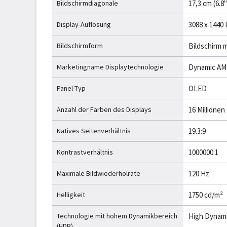
Bildschirmdiagonale
17,3 cm (6.8"
Display-Auflösung
3088 x 1440 
Bildschirmform
Bildschirm 
Marketingname Displaytechnologie
Dynamic AM
Panel-Typ
OLED
Anzahl der Farben des Displays
16 Millionen
Natives Seitenverhältnis
19.3:9
Kontrastverhältnis
1000000:1
Maximale Bildwiederholrate
120 Hz
Helligkeit
1750 cd/m²
Technologie mit hohem Dynamikbereich
High Dynami
(HDR)