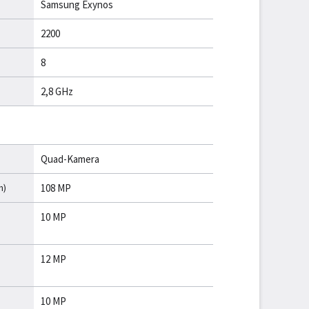
Samsung Exynos
2200
8
2,8 GHz
Quad-Kamera
h)
108 MP
10 MP
12 MP
10 MP