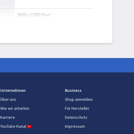
9000 x 12000 Pixel
1,8
4,9
hl
2,2
hl
2,4
10x
100x
Unternehmen
Business
Über uns
Shop anmelden
Einzelne Kamera
Wie wir arbeiten
Für Hersteller
h)
40 MP
Karriere
Datenschutz
YouTube-Kanal
Impressum
2,2