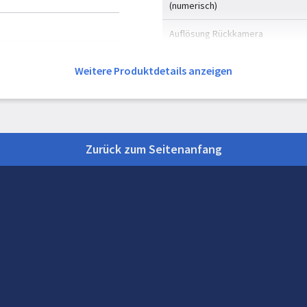
(numerisch)
Auflösung Rückkamera
Rückkamera Blendenzahl
Weitere Produktdetails anzeigen
Zweite Rückkamera Blendenzahl
Dritte Rückfahrkamera Blendenza
Zurück zum Seitenanfang
Vierte Rückfahrkamera Blendenza
Optischer Zoom
Digitaler Zoom
stützt
Frontkamera-Typ
Auflösung Frontkamera (numerisc
Frontkamera Blendenzahl