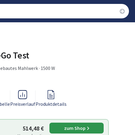
eGo Test
ngebautes Mahlwerk · 1500 W
belle
Preisverlauf
Produktdetails
514,48 €
zum Shop