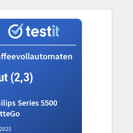
ffeevollautomaten
ut (2,3)
ilips Series 5500
tteGo
2025