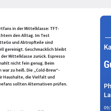
rtfans in der Mittelklasse: TFT-
chtern den Alltag. Im Test
teGo und Abtropfteile sind
Ka
ll gereinigt. Geschmacklich bleibt
der Mittelklasse zurück. Espresso
G
ahlt nicht fein genug. Beim
 war zu heiß. Die „Cold-Brew“-
r Haushalte, die Vielfalt und
efans sollten Alternativen prüfen.
Ph
La
09/