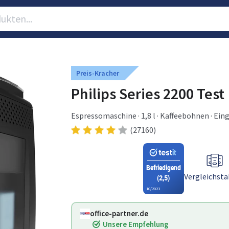
Preis-Kracher
Philips Series 2200 Test
Espressomaschine · 1,8 l · Kaffeebohnen · Ei
(27160)
Befriedigend
Vergleichsta
(2,5)
10/2023
office-partner.de
Unsere Empfehlung