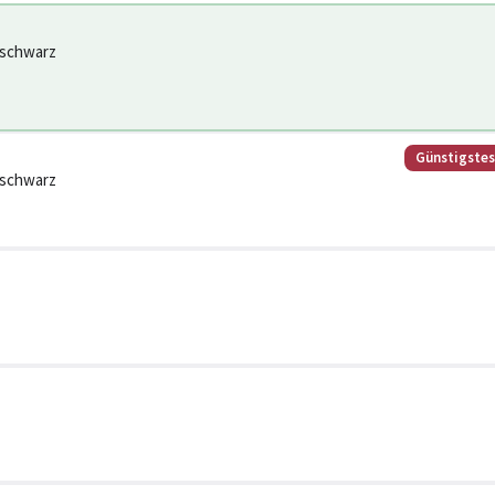
tschwarz
Günstigste
tschwarz