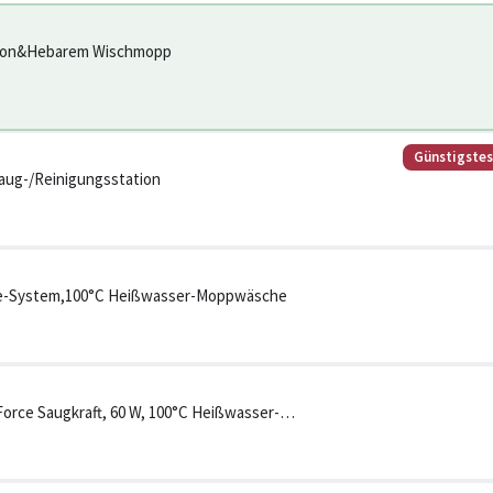
ktion&Hebarem Wischmopp
Günstigste
saug-/Reinigungsstation
ngle-System,100°C Heißwasser-Moppwäsche
orce Saugkraft, 60 W, 100°C Heißwasser-
ischen, Dual Anti-Tangle-S