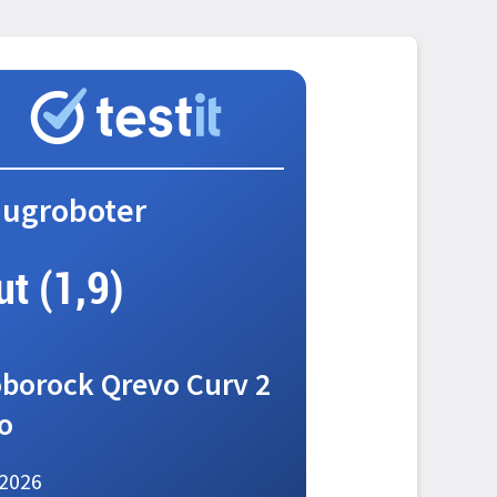
augroboter
ut (1,9)
borock Qrevo Curv 2
o
2026