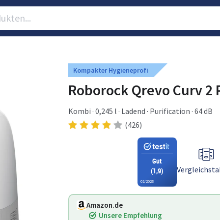
Kompakter Hygieneprofi
Roborock Qrevo Curv 2 
Kombi · 0,245 l · Ladend · Purification · 64 dB
(426)
Gut
Vergleichsta
(1,9)
02/2026
Amazon.de
Unsere Empfehlung