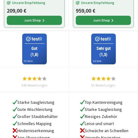
Unsere Empfehlung
Unsere Empfehlung
209,00 €
959,00 €
zum Shop
zum Shop
Gut
Sehr gut
(1,8)
(1,3)
07/2024
02/2026
448 Bewertungen
95 Bewertungen
Starke Saugleistung
Top Kantenreinigung
Gute Wischleistung
Starke Saugleistung
Großer Staubbehälter
Riesiges Zubehör
Schnelles Mapping
Leise und smart
Hinderniserkennung
Schwäche an Schwellen
App-Übersetzung
Unrunde Navigation