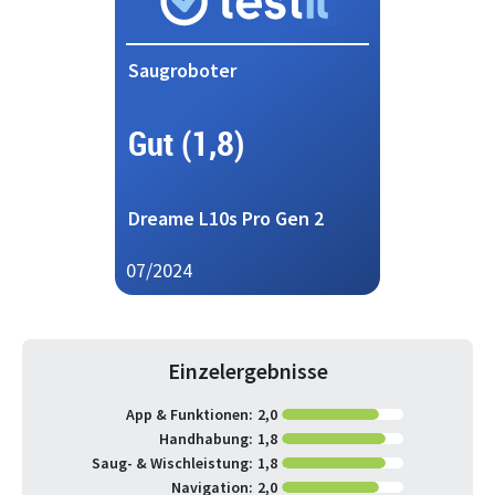
Saugroboter
Gut (1,8)
Dreame L10s Pro Gen 2
07/2024
Einzelergebnisse
App & Funktionen:
2,0
Handhabung:
1,8
Saug- & Wischleistung:
1,8
Navigation:
2,0