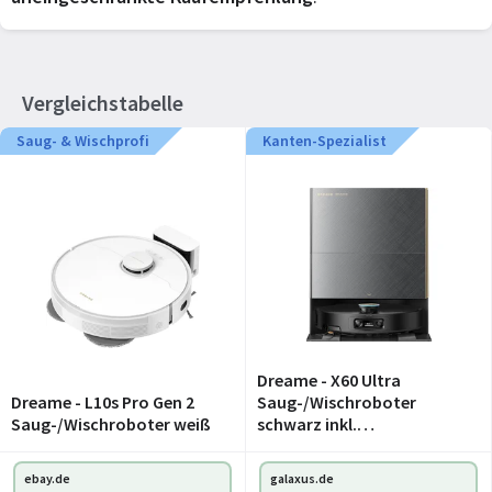
Vergleichstabelle
Saug- & Wischprofi
Kanten-Spezialist
Dreame - X60 Ultra
Dreame - L10s Pro Gen 2
Saug-/Wischroboter
Saug-/Wischroboter weiß
schwarz inkl.
Absaug-/Reinigungsstatio
n (RLX86DE-BLACK)
ebay.de
galaxus.de