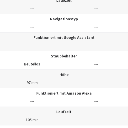
Ladezeit
---
---
Navigationstyp
---
---
Funktioniert mit Google Assistant
---
---
Staubbehälter
Beutellos
---
Höhe
97 mm
---
Funktioniert mit Amazon Alexa
---
---
Laufzeit
105 min
---