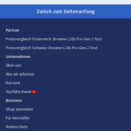
Basisstation Abmessungen (B x
126 x 130 x 92,6 mm
Zurück zum Seitenanfang
T x H)
Gewicht Basisstation
390 g
Partner
Preisvergleich Österreich
:
Dreame L10s Pro Gen 2 Test
Technische Details
Preisvergleich Schweiz
:
Dreame L10s Pro Gen 2 Test
Saugleistung
7000 Pascal
Unternehmen
Über uns
Wie wir arbeiten
Karriere
YouTube-Kanal
Business
Shop anmelden
Für Hersteller
Datenschutz