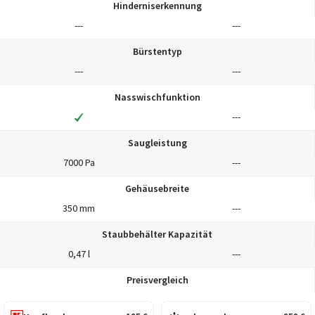
Hinderniserkennung
---
---
Bürstentyp
---
---
Nasswischfunktion
---
Saugleistung
7000 Pa
---
Gehäusebreite
350 mm
---
Staubbehälter Kapazität
0,47 l
---
Preisvergleich