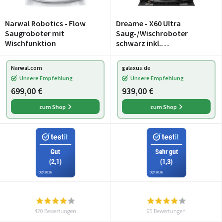
Narwal Robotics - Flow
Dreame - X60 Ultra
Saugroboter mit
Saug-/Wischroboter
Wischfunktion
schwarz inkl.
Absaug-/Reinigungsstatio
n (RLX86DE-BLACK)
Narwal.com
galaxus.de
Unsere Empfehlung
Unsere Empfehlung
699,00 €
939,00 €
zum Shop
zum Shop
Gut
Sehr gut
(2,1)
(1,3)
02/2026
02/2026
420 Bewertungen
95 Bewertungen