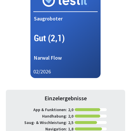
Saugroboter
Gut (2,1)
Narwal Flow
02/2026
Einzelergebnisse
App & Funktionen:
2,0
Handhabung:
2,0
Saug- & Wischleistung:
2,5
Navigation:
1,8