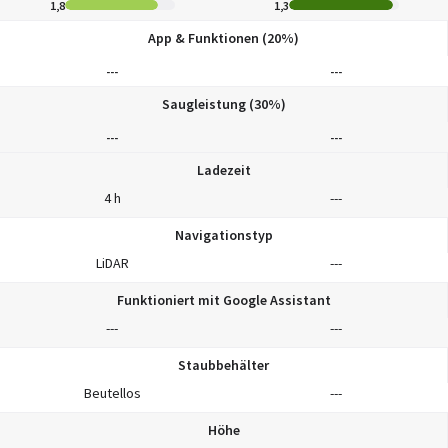
1,8
1,3
App & Funktionen (20%)
---
---
Saugleistung (30%)
---
---
Ladezeit
4 h
---
Navigationstyp
LiDAR
---
Funktioniert mit Google Assistant
---
---
Staubbehälter
Beutellos
---
Höhe