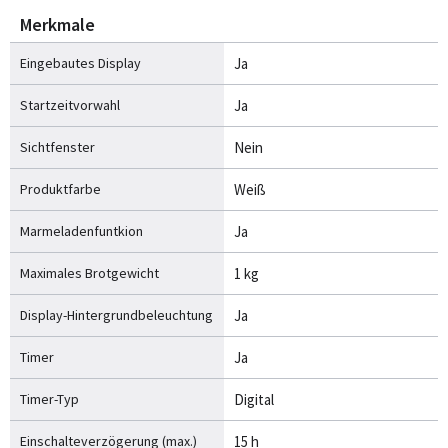
Merkmale
Eingebautes Display
Ja
Startzeitvorwahl
Ja
Sichtfenster
Nein
Produktfarbe
Weiß
Marmeladenfuntkion
Ja
Maximales Brotgewicht
1 kg
Display-Hintergrundbeleuchtung
Ja
Timer
Ja
Timer-Typ
Digital
Einschalteverzögerung (max.)
15 h