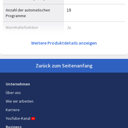
Anzahl der automatischen
19
Programme
Warmhaltefunktion
Ja
Anzahl der Programme
19
Weitere Produktdetails anzeigen
Bräunungsstufen
3
Joghurt Macher-Programm
Joghurt
Zurück zum Seitenanfang
Fassungsvermögen
1 l
Unternehmen
Kabellänge
1 m
Über uns
Wie wir arbeiten
Gewicht und Abmessungen
Karriere
Breite
240 mm
YouTube-Kanal
Business
Tiefe
350 mm