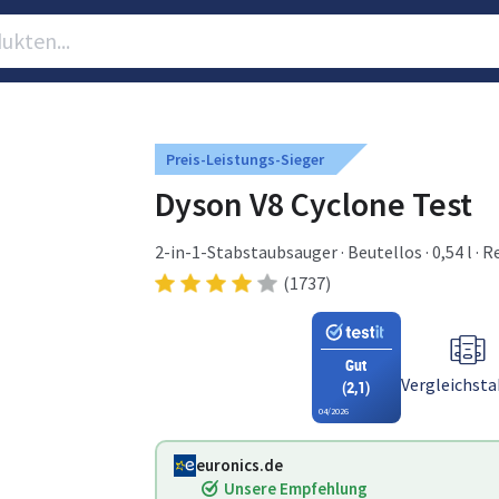
Preis-Leistungs-Sieger
Dyson V8 Cyclone Test
2-in-1-Stabstaubsauger · Beutellos · 0,54 l · 
(1737)
Gut
Vergleichsta
(2,1)
04/2026
euronics.de
Unsere Empfehlung