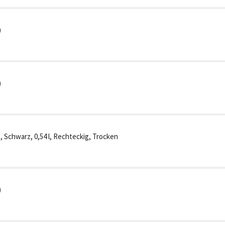
)
)
, Schwarz, 0,54 l, Rechteckig, Trocken
)