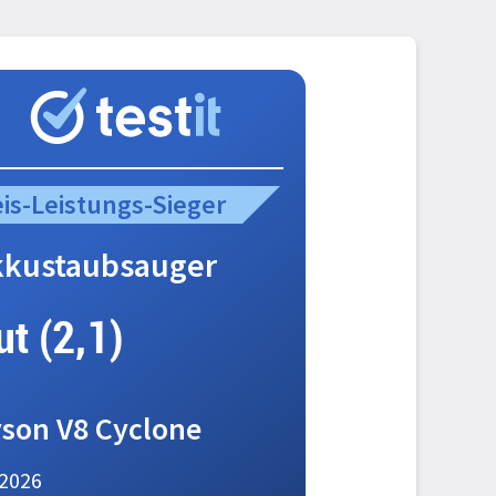
eis-Leistungs-Sieger
kkustaubsauger
ut (2,1)
son V8 Cyclone
2026