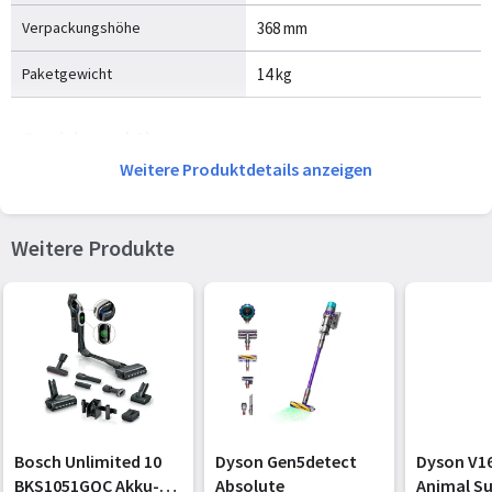
Verpackungshöhe
368 mm
Paketgewicht
14 kg
Gewicht und Abmessungen
Weitere Produktdetails anzeigen
Breite
392,9 mm
Tiefe
290 mm
Weitere Produkte
Höhe
1071,1 mm
Gewicht
9,8 kg
Leistungen
Reinigungsart
Trocken
Bosch Unlimited 10
Dyson Gen5detect
Dyson V16
Vakuum-Luftfilterung
HEPA
BKS1051GQC Akku-
Absolute
Animal Su