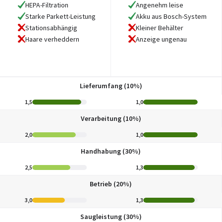
HEPA-Filtration
Angenehm leise
Starke Parkett-Leistung
Akku aus Bosch-System
Stationsabhängig
Kleiner Behälter
Haare verheddern
Anzeige ungenau
Lieferumfang (10%)
1,5
1,0
Verarbeitung (10%)
2,0
1,0
Handhabung (30%)
2,5
1,3
Betrieb (20%)
3,0
1,3
Saugleistung (30%)