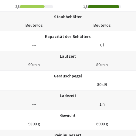
2,3
1,3
Staubbehälter
Beutellos
Beutellos
Kapazität des Behälters
---
0 l
Laufzeit
90 min
80 min
Geräuschpegel
---
80 dB
Ladezeit
---
1 h
Gewicht
9800 g
6900 g
Reinigungsart