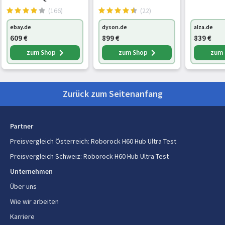
Handstaubsauger
Akku-Wis
(166)
(22)
Schmutztrennungsmethode
Zyklonisch/Filterung
schwarz/
ebay.de
dyson.de
alza.de
(492969-0
Anzahl der Luftfiltrationsstufen
5
609
€
899
€
839
€
zum Shop
zum Shop
zum
Reinigen der Oberflächen
Teppich, Harter Boden
Eingebautes Display
Ja
Zurück zum Seitenanfang
Display-Typ
LED
Energie
Partner
Preisvergleich Österreich
:
Roborock H60 Hub Ultra Test
Energiequelle
Akku
Preisvergleich Schweiz
:
Roborock H60 Hub Ultra Test
Austauschbare Batterie
Ja
Unternehmen
Über uns
Laufzeit
90 min
Wie wir arbeiten
Saugenergie
210 AW
Karriere