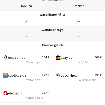
Trocken
Trocken
Waschbarer Filter
---
Wandmontage
---
---
Preisvergleich
Amazon.de
ebay.de
264
€
609
€
Versand gratis
+ 6,99 €
coolblue.de
bosch-home.de
277
€
799
€
Versand gratis
Versand gratis
electronic4you.de
277
€
Versand gratis