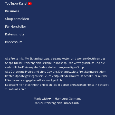
Batteriekapazität
2,964 Ah
YouTube-Kanal
Business
Akku/Batterie
Shop anmelden
Für Hersteller
Akku-/Batterietechnologie
Lithium Polymer (LiPo)
Datenschutz
Impressum
Lieferumfang
Staubsaugerbürsten enthalten
Mini-Motorbürste
Alle Preise inkl. MwSt. und ggf. zzgl. Versandkosten und weitere Gebühren des
Shops. Dieser Preisvergleich ist kein Onlineshop. Den Vertragsschluss und die
Fugendüse
Ja
verbindliche Preisangabe findest du bei dem jeweiligen Shop.
Alle Daten und Preise sind ohne Gewähr. Der angezeigte Preis könnte seit dem
Ladestation
Ja
letzten Update gestiegen sein. Zum Zeitpunkt des Kaufes ist der aktuell auf der
Händlerseite angegebene Preis maßgeblich.
Es besteht keine technische Möglichkeit, die oben angezeigten Preise in Echtzeit
zu aktualisieren.
Made with ❤️ in Hamburg, Germany
© 2026 Preisvergleich Europe GmbH