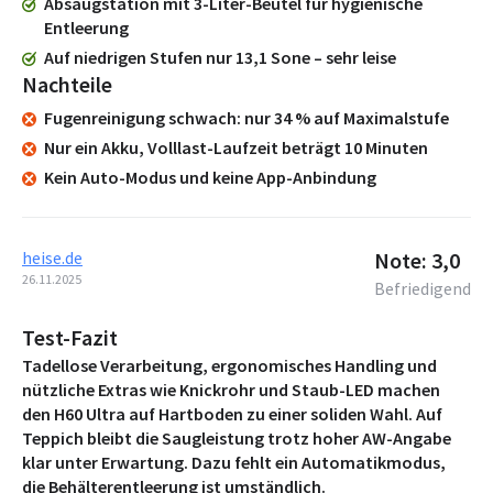
Absaugstation mit 3-Liter-Beutel für hygienische
Entleerung
Auf niedrigen Stufen nur 13,1 Sone – sehr leise
Nachteile
Fugenreinigung schwach
nur 34 % auf Maximalstufe
Nur ein Akku, Volllast-Laufzeit beträgt 10 Minuten
Kein Auto-Modus und keine App-Anbindung
heise.de
Note: 3,0
26.11.2025
Befriedigend
Test-Fazit
Tadellose Verarbeitung, ergonomisches Handling und
nützliche Extras wie Knick­rohr und Staub-LED machen
den H60 Ultra auf Hartboden zu einer soliden Wahl. Auf
Teppich bleibt die Saugleistung trotz hoher AW-Angabe
klar unter Erwartung. Dazu fehlt ein Automatikmodus,
die Behälterentleerung ist umständlich.