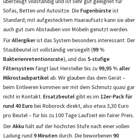
überzeugt vollständig und ist sehr gut geeignet für
Sofas, Betten und Autositze. Die
Fugenbürste
ist
Standard; mit aufgestecktem Haaraufsatz kann sie aber
auch gut zum Abstauben von Möbeln genutzt werden.
Für
Allergiker
ist das System besonders interessant: Der
Staubbeutel ist vollständig versiegelt (
99 %
Bakterienretentionsrate
), und das
5-stufige
Filtersystem
fängt laut Hersteller bis zu
99,95 % aller
Mikrostaubpartikel
ab. Wir glauben das dem Gerät –
beim Entleeren kommen wir mit dem Schmutz quasi gar
nicht in Kontakt.
Ersatzbeutel
gibt es im
12er-Pack für
rund 40 Euro
bei Roborock direkt, also etwa 3,30 Euro
pro Beutel – für bis zu 100 Tage Laufzeit ein fairer Preis.
Der
Akku
hält auf der höchsten Stufe nach einer vollen
Ladung rund
9 Minuten
durch. Die beworbenen
90