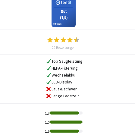
Gut
(1,5)
04/2026
22 Bewertungen
Top Saugleistung
HEPA-Filterung
Wechselakku
LCD-Display
Laut & schwer
Lange Ladezeit
1,5
1,0
1,5