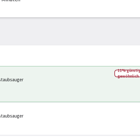
11% günstig
gewöhnlich
staubsauger
staubsauger