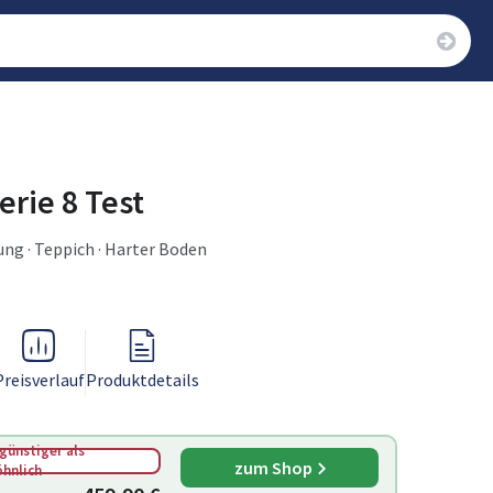
rie 8 Test
ung · Teppich · Harter Boden
Preisverlauf
Produktdetails
günstiger als
zum Shop
hnlich