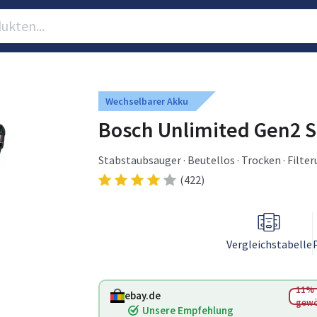
Wechselbarer Akku
Bosch Unlimited Gen2 Se
Stabstaubsauger · Beutellos · Trocken · Filter
(422)
Vergleichstabelle
11% 
ebay.de
gewö
Unsere Empfehlung