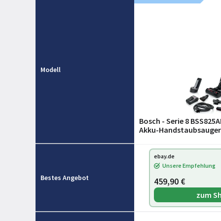
Modell
Bosch - Serie 8 BSS825
Akku-Handstaubsauger
ebay.de
Unsere Empfehlung
Bestes Angebot
459,90 €
zum S