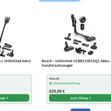
ALL Unlimited Gen2
Bosch - Unlimited 10 BKS1051GQC Akku-
Handstaubsauger
ebay.de
Unsere Empfehlung
629,99 €
hop
zum Shop