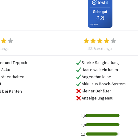
Sehr gut
(1,2)
04/2026
tungen
166 Bewertungen
ter und Teppich
Starke Saugleistung
 Akku
Haare wickeln kaum
rät enthalten
Angenehm leise
t
Akku aus Bosch-System
Kleiner Behälter
 bei Kanten
Anzeige ungenau
1,0
1,0
1,3