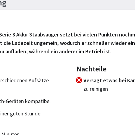
ng
erie 8 Akku-Staubsauger setzt bei vielen Punkten nochma
t die Ladezeit ungemein, wodurch er schneller wieder ei
u aufladen, während ein anderer im Betrieb ist.
Nachteile
erschiedenen Aufsätze
Versagt etwas bei Ka
zu reinigen
ch-Geräten kompatibel
einer guten Stunde
5 Minuten