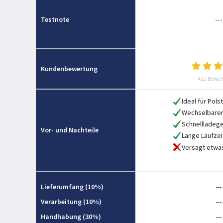
Testnote
---
Kundenbewertung
422 Bewer
Ideal für Pols
Wechselbarer
Schnellladege
Vor- und Nachteile
Lange Laufzei
Versagt etwas
Lieferumfang (10%)
---
Verarbeitung (10%)
---
Handhabung (30%)
---