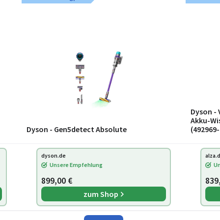
Dyson - 
Akku-Wi
Dyson - Gen5detect Absolute
(492969-
dyson.de
alza.
Unsere Empfehlung
Un
899,00 €
839
zum Shop