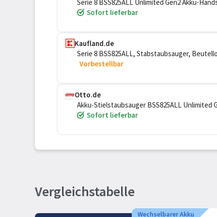
Serie 8 BSS825ALL Unlimited Gen2 Akku-Hand
Sofort lieferbar
Kaufland.de
Serie 8 BSS825ALL, Stabstaubsauger, Beutello
Boden
Vorbestellbar
Otto.de
Akku-Stielstaubsauger BSS825ALL Unlimited G
Sofort lieferbar
Vergleichstabelle
Wechselbarer Akku