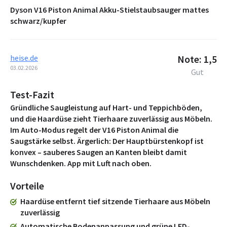
Dyson V16 Piston Animal Akku-Stielstaubsauger mattes
schwarz/kupfer
heise.de
Note: 1,5
03.02.2026
Gut
Test-Fazit
Gründliche Saugleistung auf Hart- und Teppichböden,
und die Haardüse zieht Tierhaare zuverlässig aus Möbeln.
Im Auto-Modus regelt der V16 Piston Animal die
Saugstärke selbst. Ärgerlich: Der Hauptbürstenkopf ist
konvex – sauberes Saugen an Kanten bleibt damit
Wunschdenken. App mit Luft nach oben.
Vorteile
Haardüse entfernt tief sitzende Tierhaare aus Möbeln
zuverlässig
Automatische Bodenanpassung und grüne LED-