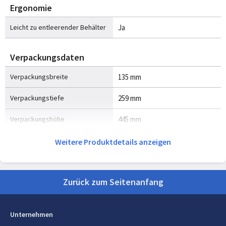
Ergonomie
Leicht zu entleerender Behälter
Ja
Verpackungsdaten
Verpackungsbreite
135 mm
Verpackungstiefe
259 mm
Verpackungshöhe
445 mm
Paketgewicht
6,88 kg
Weitere Produktdetails anzeigen
Lieferumfang
Zurück zum Seitenanfang
Staubsaugerbürsten enthalten
Mini-Turbobürste,
Motorbetriebene Bürsten,
Multifunktionsbürste
Unternehmen