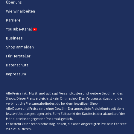
Über uns
Fugendüse
Ja
Wie wir arbeiten
Ladestation
Ja
Karriere
AC-Netzadapter
Ja
YouTube-Kanal
Business
Leistungen
Shop anmelden
Für Hersteller
Reinigungsart
Trocken
Datenschutz
Vakuum-Luftfilterung
HEPA
Impressum
Schmutztrennungsmethode
Zyklonal
Alle Preise inkl. MwSt. und ggf. zzgl. Versandkosten und weitere Gebühren des
Turbotaste
Ja
Shops. Dieser Preisvergleich ist kein Onlineshop. Den Vertragsschluss und die
verbindliche Preisangabe findest du bei dem jeweiligen Shop.
Eingebautes Display
Ja
Alle Daten und Preise sind ohne Gewähr. Der angezeigte Preis könnte seit dem
letzten Update gestiegen sein. Zum Zeitpunkt des Kaufes ist der aktuell auf der
Händlerseite angegebene Preis maßgeblich.
Display-Typ
LCD
Es besteht keine technische Möglichkeit, die oben angezeigten Preise in Echtzeit
zu aktualisieren.