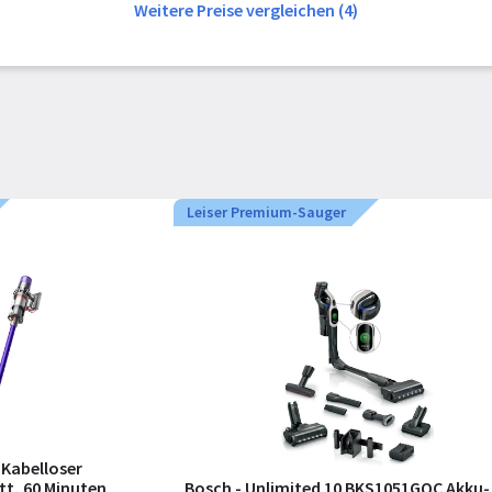
Weitere Preise vergleichen (4)
Leiser Premium-Sauger
Kabelloser
tt, 60 Minuten
Bosch - Unlimited 10 BKS1051GQC Akku-