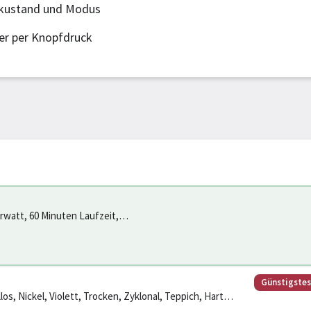
kkustand und Modus
er per Knopfdruck
rwatt, 60 Minuten Laufzeit,
staubsauger (Nickel/Violett)
Günstigste
s, Nickel, Violett, Trocken, Zyklonal, Teppich, Harter