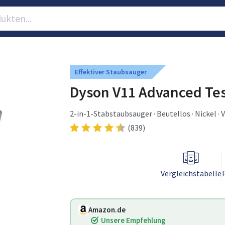
Effektiver Staubsauger
Dyson V11 Advanced Tes
2-in-1-Stabstaubsauger · Beutellos · Nickel · V
Vinyl · Holzboden
(839)
Vergleichstabelle
Amazon.de
Unsere Empfehlung