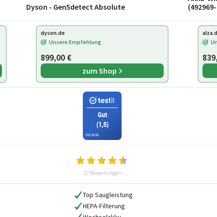
Dyson - Gen5detect Absolute
(492969-
dyson.de
alza.
Unsere Empfehlung
Un
899,00 €
839
zum Shop
Gut
(1,5)
04/2026
22 Bewertungen
Top Saugleistung
HEPA-Filterung