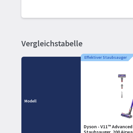
Vergleichstabelle
Effektiver Staubsauger
Modell
Dyson - V11™ Advanced 
Staubsauger, 200 Airwa