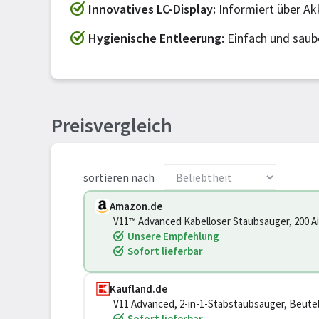
Innovatives LC-Display
Informiert über A
Hygienische Entleerung
Einfach und saub
Preisvergleich
sortieren nach
Amazon.de
V11™ Advanced Kabelloser Staubsauger, 200 Ai
Haarentwirrungstechnologie, Hand- und Boden
Unsere Empfehlung
Sofort lieferbar
Kaufland.de
V11 Advanced, 2-in-1-Stabstaubsauger, Beutello
Boden, Vinyl, Holzboden
Sofort lieferbar