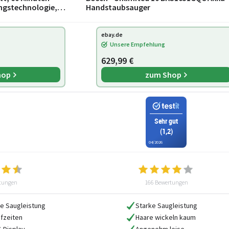
ngstechnologie,
Handstaubsauger
sauger
ebay.de
Unsere Empfehlung
629,99 €
hop
zum Shop
Sehr gut
(1,2)
04/2026
tungen
166 Bewertungen
e Saugleistung
Starke Saugleistung
fzeiten
Haare wickeln kaum