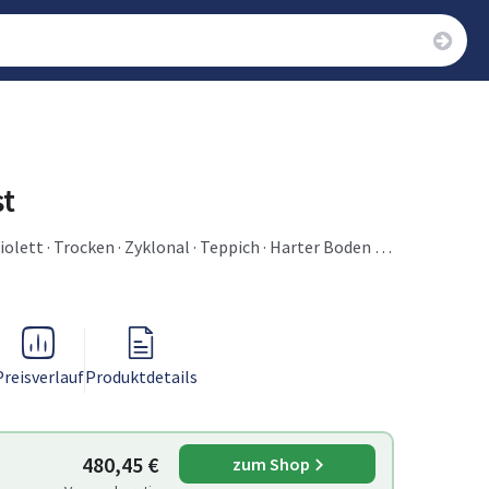
t
iolett · Trocken · Zyklonal · Teppich · Harter Boden ·
Preisverlauf
Produktdetails
480,45 €
zum Shop