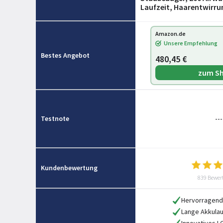
Laufzeit, Haarentwirru
Hand- und Bodenstaub
(Nickel/Violett)
Amazon.de
Unsere Empfehlung
Bestes Angebot
480,45 €
zum S
Testnote
---
Kundenbewertung
839 Bewer
Hervorragend
Lange Akkulau