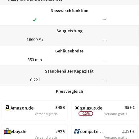
Nasswischfunktion
---
Saugleistung
16600 Pa
---
Gehäusebreite
353 mm
---
Staubbehälter Kapazität
0,22 l
---
Preisvergleich
Amazon.de
galaxus.de
345
€
959
€
-12%
Versand gratis
Versand gratis
ebay.de
computersalg.de
349
€
1.151
€
Versand gratis
Versand gratis