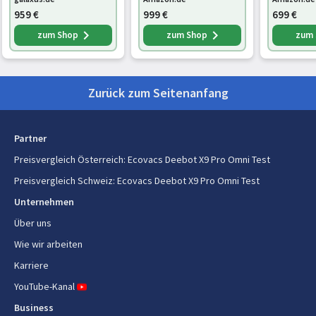
tation (RLX86DE-
HEPA Filtrationsystem
Nein
959
€
999
€
699
€
BLACK)
zum Shop
zum Shop
zum
Automatische Rückkehr zur
Ja
Basisstation
Hinderniserkennung
Ja
Zurück zum Seitenanfang
Anzahl der Bürsten
2
Partner
Bürstentyp
Walzenbürste & Seitenbürste
Preisvergleich Österreich
:
Ecovacs Deebot X9 Pro Omni Test
Geräuschpegel
65,7 dB
Preisvergleich Schweiz
:
Ecovacs Deebot X9 Pro Omni Test
Unternehmen
unterstützte Bodenflächen
Teppich, Harter Boden,
Laminat, Linoleum, Parkett,
Über uns
Kacheln, Vinyl, Holz
Wie wir arbeiten
Integrierte Sensoren
Laser
Karriere
YouTube-Kanal
Navigationstyp
D-ToF lidar
Business