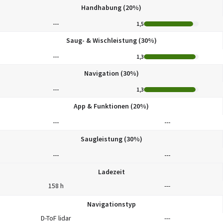
Handhabung (20%)
---
1,5
Saug- & Wischleistung (30%)
---
1,3
Navigation (30%)
---
1,3
App & Funktionen (20%)
---
---
Saugleistung (30%)
---
---
Ladezeit
158 h
---
Navigationstyp
D-ToF lidar
---