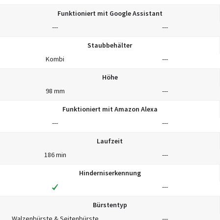
Funktioniert mit Google Assistant
---
---
Staubbehälter
Kombi
---
Höhe
98 mm
---
Funktioniert mit Amazon Alexa
---
---
Laufzeit
186 min
---
Hinderniserkennung
---
Bürstentyp
Walzenbürste & Seitenbürste
---