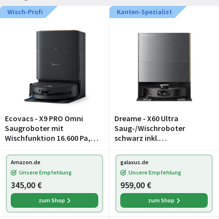
Wisch-Profi
Kanten-Spezialist
Ecovacs - X9 PRO Omni
Dreame - X60 Ultra
Saugroboter mit
Saug-/Wischroboter
Wischfunktion 16.600 Pa,
schwarz inkl.
OZMO Roller
Absaug-/Reinigungsstatio
n (RLX86DE-BLACK)
Amazon.de
galaxus.de
Unsere Empfehlung
Unsere Empfehlung
345,00 €
959,00 €
zum Shop
zum Shop