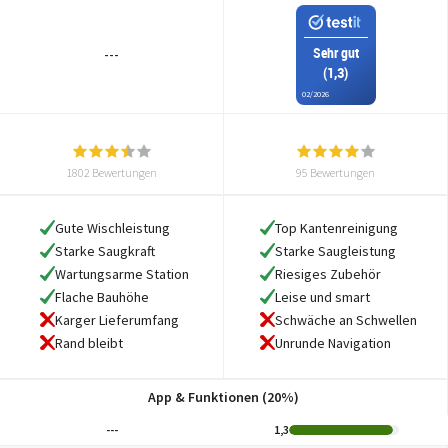
Sehr gut
---
(1,3)
02/2026
1802 Bewertungen
95 Bewertungen
Gute Wischleistung
Top Kantenreinigung
Starke Saugkraft
Starke Saugleistung
Wartungsarme Station
Riesiges Zubehör
Flache Bauhöhe
Leise und smart
Karger Lieferumfang
Schwäche an Schwellen
Rand bleibt
Unrunde Navigation
App & Funktionen (20%)
---
1,3