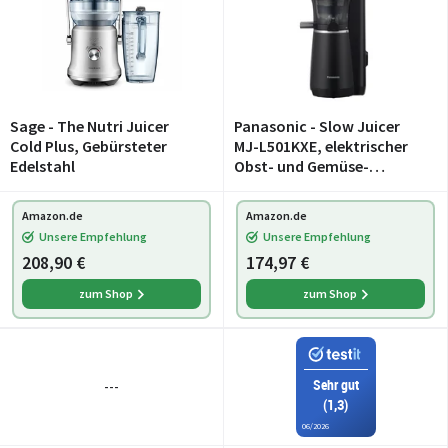
Sage - The Nutri Juicer
Panasonic - Slow Juicer
Cold Plus, Gebürsteter
MJ-L501KXE, elektrischer
Edelstahl
Obst- und Gemüse-
Entsafter, 150 W, Edelstahl
und Kunststoff, schlankes
Amazon.de
Amazon.de
und kompaktes Design,
Unsere Empfehlung
Unsere Empfehlung
Aufsatz für gefroren
208,90 €
174,97 €
zum Shop
zum Shop
Sehr gut
---
(1,3)
06/2026