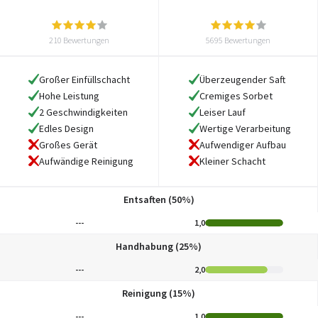
210 Bewertungen
5695 Bewertungen
Großer Einfüllschacht
Überzeugender Saft
Hohe Leistung
Cremiges Sorbet
2 Geschwindigkeiten
Leiser Lauf
Edles Design
Wertige Verarbeitung
Großes Gerät
Aufwendiger Aufbau
Aufwändige Reinigung
Kleiner Schacht
Entsaften (50%)
---
1,0
Handhabung (25%)
---
2,0
Reinigung (15%)
---
1,0