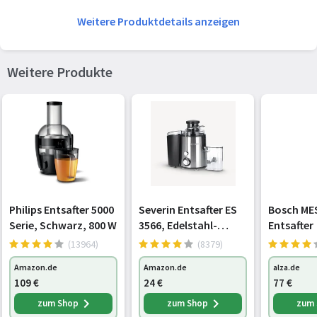
Höhe
448 mm
Weitere Produktdetails anzeigen
Energie
Weitere Produkte
Leistung
1300 W
AC Eingangsspannung
220 - 240 V
Lieferumfang
Gefäß
Ja
Philips Entsafter 5000
Severin Entsafter ES
Bosch ME
Serie, Schwarz, 800 W
3566, Edelstahl-
Entsafter
schwarz
(13964)
(8379)
Amazon.de
Amazon.de
alza.de
109
€
24
€
77
€
zum Shop
zum Shop
zum