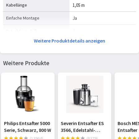
Kabellänge
1,05 m
Einfache Montage
Ja
Rutschfeste Füße
Ja
Weitere Produktdetails anzeigen
Einfach zu säubern
Ja
Ein-/Ausschalter
Ja
Weitere Produkte
Spülmaschinenfeste Teile
Ja
Spülmaschinenfestes Zubehör
Ja
Rücklauf
Ja
Lebensmittelverarbeitung
Ja
Überhitzungsschutz
Ja
Philips Entsafter 5000
Severin Entsafter ES
Bosch ME
Serie, Schwarz, 800 W
3566, Edelstahl-
Entsafter
Steuerung
Tasten
schwarz
(13964)
(8379)