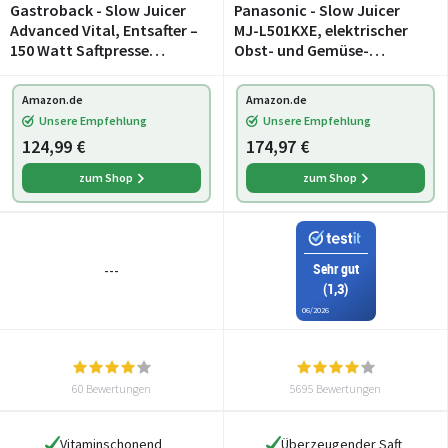
Gastroback - Slow Juicer
Panasonic - Slow Juicer
Advanced Vital, Entsafter –
MJ-L501KXE, elektrischer
150 Watt Saftpresse
Obst- und Gemüse-
elektrisch – Juicer machine
Entsafter, 150 W, Edelstahl
Saftmaschine Entsafter für
und Kunststoff, schlankes
Amazon.de
Amazon.de
Gemüse und
und kompaktes Design,
Unsere Empfehlung
Unsere Empfehlung
Obst,elektrisch Schwarz,
Aufsatz für gefroren
124,99 €
174,97 €
zum Shop
zum Shop
Sehr gut
---
(1,3)
06/2026
60 Bewertungen
5695 Bewertungen
Vitaminschonend
Überzeugender Saft