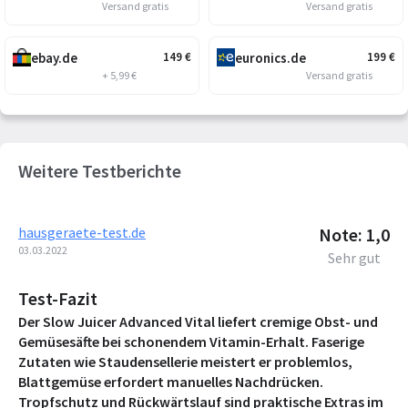
Versand gratis
Versand gratis
ebay.de
euronics.de
149
€
199
€
+ 5,99 €
Versand gratis
Weitere Testberichte
hausgeraete-test.de
Note: 1,0
03.03.2022
Sehr gut
Test-Fazit
Der Slow Juicer Advanced Vital liefert cremige Obst- und
Gemüsesäfte bei schonendem Vitamin-Erhalt. Faserige
Zutaten wie Staudensellerie meistert er problemlos,
Blattgemüse erfordert manuelles Nachdrücken.
Tropfschutz und Rückwärtslauf sind praktische Extras im