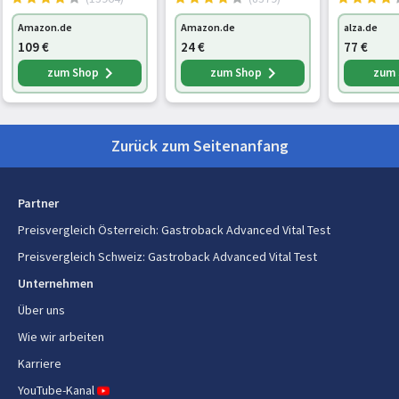
Amazon.de
Amazon.de
alza.de
Gewicht und Abmessungen
109
€
24
€
77
€
zum Shop
zum Shop
zum
Breite
190 mm
Tiefe
185 mm
Zurück zum Seitenanfang
Höhe
420 mm
Gewicht
3,7 kg
Partner
Preisvergleich Österreich
:
Gastroback Advanced Vital Test
Lieferumfang
Preisvergleich Schweiz
:
Gastroback Advanced Vital Test
Reinigungsbürste
Ja
Unternehmen
Über uns
Energie
Wie wir arbeiten
Leistung
Karriere
150 W
YouTube-Kanal