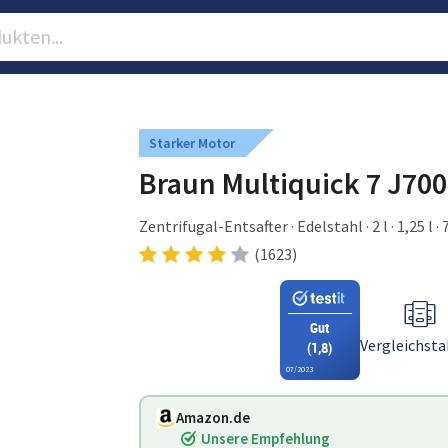
Starker Motor
Braun Multiquick 7 J700
Zentrifugal-Entsafter · Edelstahl · 2 l · 1,25 l ·
(1623)
Gut
Vergleichsta
(1,8)
07/2023
Amazon.de
Unsere Empfehlung