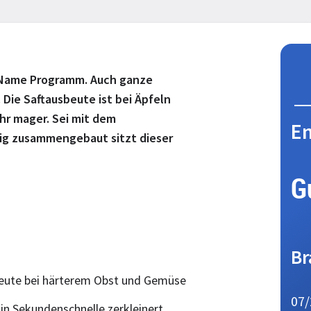
r Name Programm. Auch ganze
 Die Saftausbeute ist bei Äpfeln
hr mager. Sei mit dem
En
dig zusammengebaut sitzt dieser
G
Br
eute bei härterem Obst und Gemüse
07/
in Sekundenschnelle zerkleinert