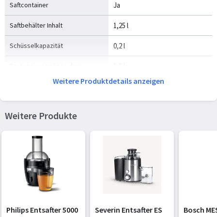
Saftcontainer
Ja
Saftbehälter Inhalt
1,25 l
Schüsselkapazität
0,2 l
Fassungsvermögen der
1,5 l
Mixschüssel
Weitere Produktdetails anzeigen
Durchmesser Ernährungssonde
8,4 cm
Weitere Produkte
Extrabreite Zufuhr
Ja
Kabellänge
1,1 m
Entsafter
Ja
Spülmaschinenfeste Teile
Ja
Steuerung
Drehregler
Philips Entsafter 5000
Severin Entsafter ES
Bosch ME