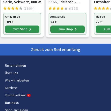
Serie, Schwarz, 800 W
3566, Edelstahl-
Entsafter
Energie
schwarz
(13964)
(8379)
Leistung
1300 W
Amazon.de
Amazon.de
alza.de
109
€
24
€
77
€
AC Eingangsspannung
220 - 240 V
zum Shop
zum Shop
zum
AC Eingangsfrequenz
50/60 Hz
Zurück zum Seitenanfang
Verpackungsdaten
Verpackungsbreite
519 mm
Unternehmen
Verpackungstiefe
507 mm
Über uns
Paketgewicht
10,3 kg
Wie wir arbeiten
Karriere
Verpackungshöhe
310 mm
YouTube-Kanal
Business
Material
Shop anmelden