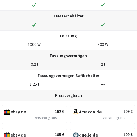
Tresterbehälter
Leistung
1300 W
800 W
Fassungsvermögen
0.2 l
2 l
Fassungsvermögen Saftbehälter
1.25 l
---
Preisvergleich
ebay.de
Amazon.de
162
€
109
€
Versand gratis
Versand gratis
ebay.de
quelle.de
165
€
109
€