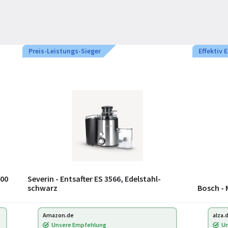
Preis-Leistungs-Sieger
Effektiv 
800
Severin - Entsafter ES 3566, Edelstahl-
schwarz
Bosch - 
Amazon.de
alza.
Unsere Empfehlung
Un