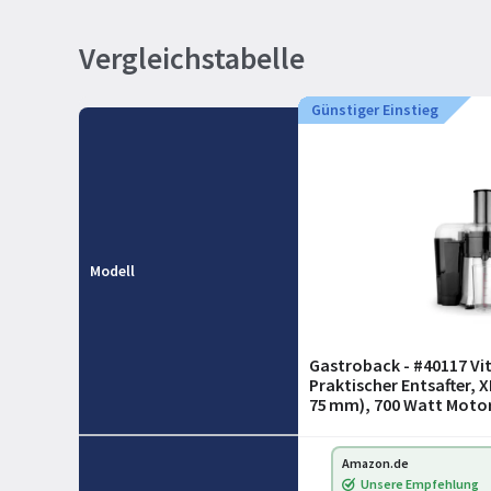
Vergleichstabelle
Günstiger Einstieg
Modell
Gastroback - #40117 Vit
Praktischer Entsafter, X
75 mm), 700 Watt Motor
Silber, Silberfarben
Amazon.de
Unsere Empfehlung