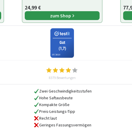
24,99 €
77,
zum Shop
Gut
(1,7)
07/2023
8379 Bewertungen
Zwei Geschwindigkeitsstufen
Hohe Saftausbeute
Kompakte Größe
Preis-Leistungs-Tipp
Recht laut
Geringes Fassungsvermögen