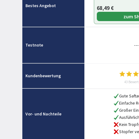
Bestes Angebot
68,49 €
zum S
Testnote
---
Kundenbewertung
43 Bewer
Gute Saft
Einfache R
Großer Ein
Vor- und Nachteile
Ausführlic
Kein Trop
Stopfer ve