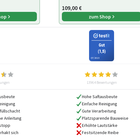
109,00 €
hop
zum Shop
Gut
(1,5)
07/2023
tungen
13964 Bewertungen
ausbeute
Hohe Saftausbeute
einigung
Einfache Reinigung
füllschacht
Gute Verarbeitung
he Anleitung
Platzsparende Bauweise
fstopp
Erhöhte Lautstärke
rhakt sich
Festsitzende Reibe