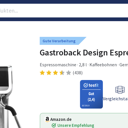
Gute Verarbeitung
Gastroback Design Espre
Espressomaschine · 2,8 l · Kaffeebohnen · Gem
Edelstahl
(438)
Gut
Vergleichsta
(2,4)
10/2023
Amazon.de
Unsere Empfehlung