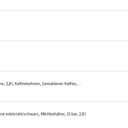
e, 2,8 l, Kaffeebohnen, Gemahlener Kaffee,
stahl
 edelstahl/schwarz, Milchbehälter, 15 bar, 2,8 l