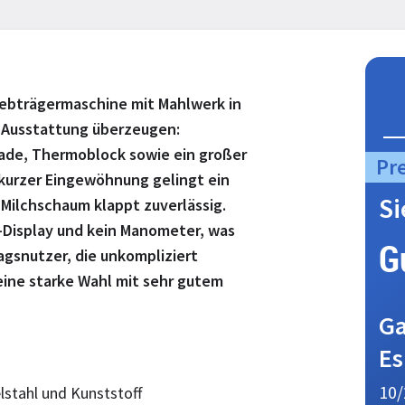
Siebträgermaschine mit Mahlwerk in
d Ausstattung überzeugen:
ade, Thermoblock sowie ein großer
Pr
kurzer Eingewöhnung gelingt ein
S
; Milchschaum klappt zuverlässig.
D-Display und kein Manometer, was
G
agsnutzer, die unkompliziert
ine starke Wahl mit sehr gutem
Ga
Es
10/
stahl und Kunststoff