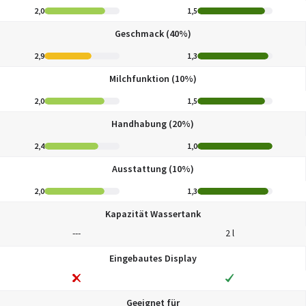
2,0
1,5
Geschmack (40%)
2,9
1,3
Milchfunktion (10%)
2,0
1,5
Handhabung (20%)
2,4
1,0
Ausstattung (10%)
2,0
1,3
Kapazität Wassertank
---
2 l
Eingebautes Display
Geeignet für