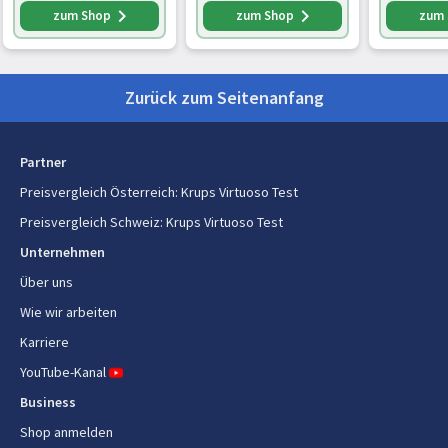
Multi-Getränke
Ja
professioneller
zum Shop
zum Shop
zum
Milchaufschäumer,
Kaffeezubereitung
Ja
Sensor-
Mahltechnologie, i
Espressozubereitung
Ja
Zurück zum Seitenanfang
Zubereitung von Cappuccino
Ja
Partner
Energie
Preisvergleich Österreich
:
Krups Virtuoso Test
Preisvergleich Schweiz
:
Krups Virtuoso Test
Automatische Abschaltung
Ja
Unternehmen
Automatische Abschaltung nach
30 min
Über uns
(max.)
Wie wir arbeiten
Karriere
YouTube-Kanal
Business
Shop anmelden