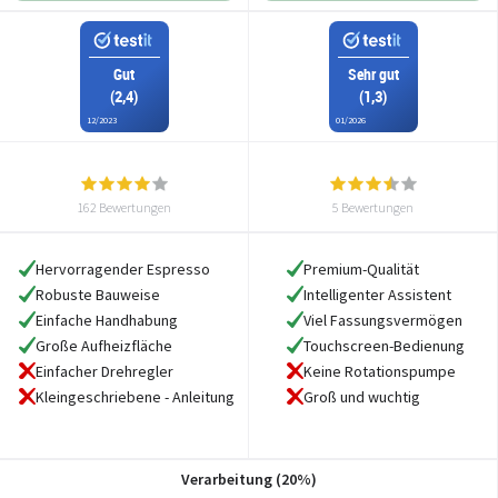
Gut
Sehr gut
(2,4)
(1,3)
12/2023
01/2026
162 Bewertungen
5 Bewertungen
Hervorragender Espresso
Premium-Qualität
Robuste Bauweise
Intelligenter Assistent
Einfache Handhabung
Viel Fassungsvermögen
Große Aufheizfläche
Touchscreen-Bedienung
Einfacher Drehregler
Keine Rotationspumpe
Kleingeschriebene - Anleitung
Groß und wuchtig
Verarbeitung (20%)