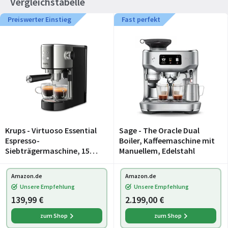
Vergleichstabelle
Preiswerter Einstieg
Fast perfekt
Krups - Virtuoso Essential
Sage - The Oracle Dual
Espresso-
Boiler, Kaffeemaschine mit
Siebträgermaschine, 15
Manuellem, Edelstahl
bar, Edelstahl-
Applikationen, schlankes
Amazon.de
Amazon.de
Design, Bedienfeld mit 4
Unsere Empfehlung
Unsere Empfehlung
Funktionen, inkl. Barista-
139,99 €
2.199,00 €
Zubehör,
zum Shop
zum Shop