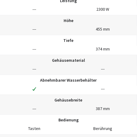
Leistung
---
2300 W
Höhe
---
455 mm
Tiefe
---
374 mm
Gehäusematerial
---
---
Abnehmbarer Wasserbehälter
---
Gehäusebreite
---
387 mm
Bedienung
Tasten
Berührung