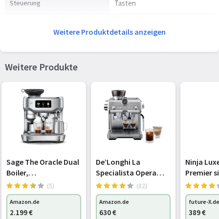
Steuerung
Tasten
Eingebautes Display
Nein
Weitere Produktdetails anzeigen
Abnehmbarer Wasserbehälter
Ja
Abnehmbarer Tropfschale
Ja
Weitere Produkte
Verpackungsdaten
Verpackungsbreite
350 mm
Verpackungstiefe
196 mm
Verpackungshöhe
348 mm
Sage The Oracle Dual
De’Longhi La
Ninja Lux
Boiler,
Specialista Opera
Premier si
Paketgewicht
5,14 kg
Kaffeemaschine mit
EC9555.M Espresso
(ES601EU)
(5)
(82)
Manuellem, Edelstahl
Siebträgermaschine
Kochfunktionen und -programme
Amazon.de
Amazon.de
future-X.d
mit Cold Brew und
2.199
€
630
€
389
€
Espresso Cool,