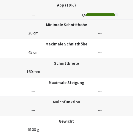
App (10%)
---
1,5
Minimale Schnitthöhe
20 cm
---
Maximale Schnitthöhe
45 cm
---
Schnittbreite
160 mm
---
Maximale Steigung
---
---
Mulchfunktion
---
---
Gewicht
6100 g
---