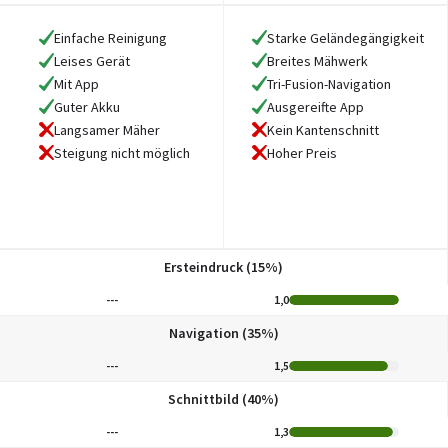
Einfache Reinigung
Starke Geländegängigkeit
Leises Gerät
Breites Mähwerk
Mit App
Tri-Fusion-Navigation
Guter Akku
Ausgereifte App
Langsamer Mäher
Kein Kantenschnitt
Steigung nicht möglich
Hoher Preis
Ersteindruck (15%)
---
1,0
Navigation (35%)
---
1,5
Schnittbild (40%)
---
1,3