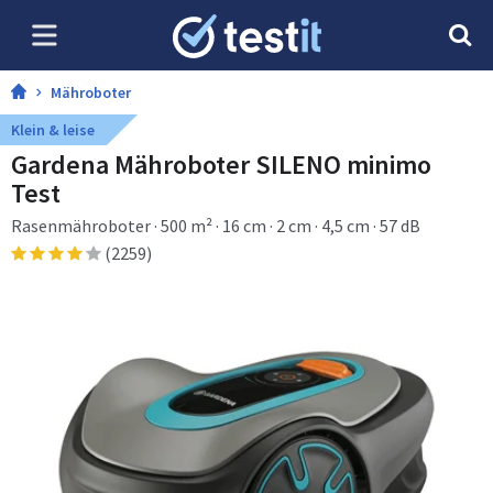
Mähroboter
Klein & leise
Gardena Mähroboter SILENO minimo
Test
Rasenmähroboter · 500 m² · 16 cm · 2 cm · 4,5 cm · 57 dB
(2259)