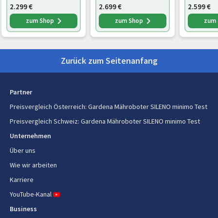
2.299
€
2.699
€
2.599
€
Batterielebensdauer (max.)
65 min
zum Shop
zum Shop
zum
Zurück zum Seitenanfang
Partner
Preisvergleich Österreich
:
Gardena Mähroboter SILENO minimo Test
Preisvergleich Schweiz
:
Gardena Mähroboter SILENO minimo Test
Unternehmen
Über uns
Wie wir arbeiten
Karriere
YouTube-Kanal
Business