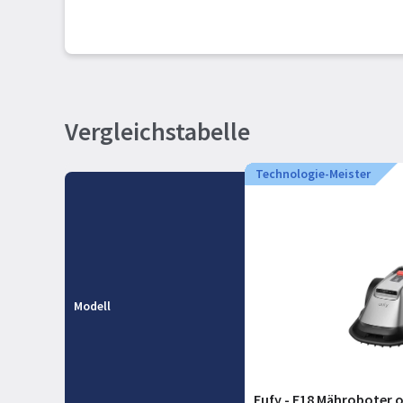
Vergleichstabelle
Technologie-Meister
Modell
Eufy - E18 Mähroboter 