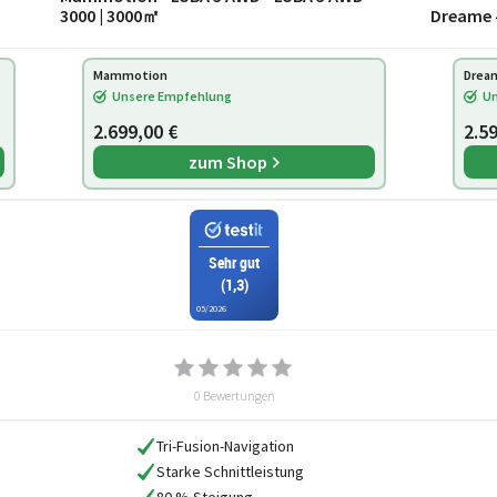
3000 | 3000㎡
Dreame 
Mammotion
Drea
Unsere Empfehlung
Un
2.699,00 €
2.5
zum Shop
Sehr gut
(1,3)
05/2026
0 Bewertungen
Tri-Fusion-Navigation
Starke Schnittleistung