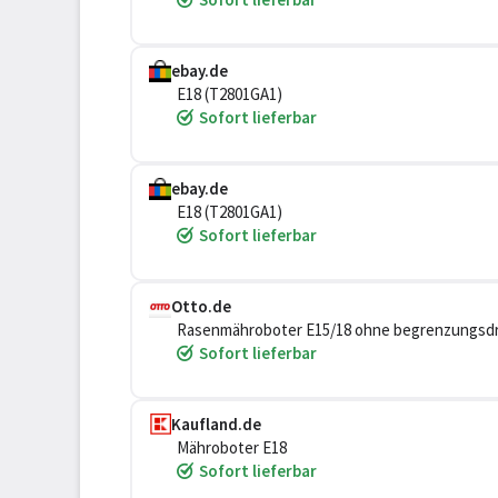
ebay.de
E18 (T2801GA1)
Sofort lieferbar
ebay.de
E18 (T2801GA1)
Sofort lieferbar
Otto.de
Rasenmähroboter E15/18 ohne begrenzungsdrah
ladestation,mit Regensensor,Diebstahlschutz
Sofort lieferbar
Kaufland.de
Mähroboter E18
Sofort lieferbar