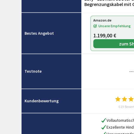
Begrenzungskabel mit G
Amazon.de
Unsere Empfehlung
Bestes Angebot
1.199,00 €
zum S
Testnote
---
Kundenbewertung
619 Bewer
Vollautomatisc
Exzellente Hin