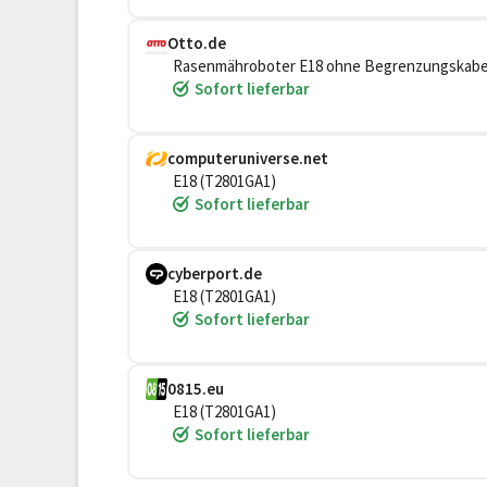
Otto.de
Rasenmähroboter E18 ohne Begrenzungskabel, 
ladestation,mit Regensensor,Diebstahlschutz
Sofort lieferbar
computeruniverse.net
E18 (T2801GA1)
Sofort lieferbar
cyberport.de
E18 (T2801GA1)
Sofort lieferbar
0815.eu
E18 (T2801GA1)
Sofort lieferbar