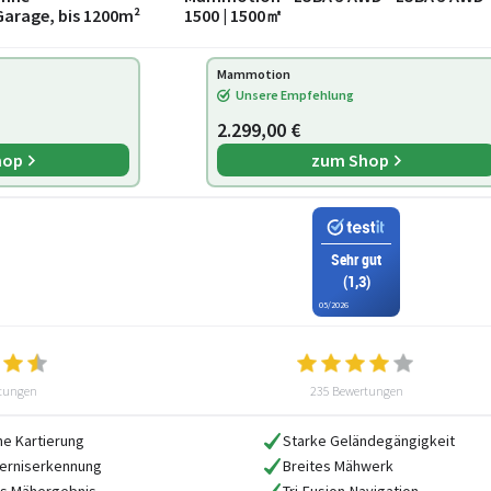
arage, bis 1200m²
1500 | 1500㎡
Mammotion
Unsere Empfehlung
2.299,00 €
hop
zum Shop
Sehr gut
(1,3)
05/2026
tungen
235 Bewertungen
he Kartierung
Starke Geländegängigkeit
derniserkennung
Breites Mähwerk