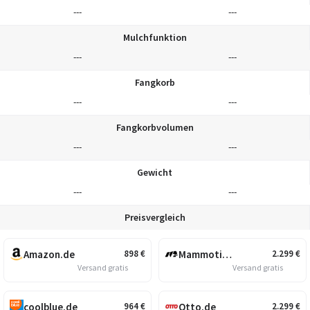
---
---
Mulchfunktion
---
---
Fangkorb
---
---
Fangkorbvolumen
---
---
Gewicht
---
---
Preisvergleich
Amazon.de
Mammotion
898
€
2.299
€
Versand gratis
Versand gratis
coolblue.de
Otto.de
964
€
2.299
€