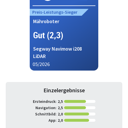
Preis-Leistungs-Sieger
Mähroboter
Gut (2,3)
Segway Navimow i208
LiDAR
05/2026
Einzelergebnisse
Ersteindruck:
2,5
Navigation:
2,5
Schnittbild:
2,0
App:
2,0