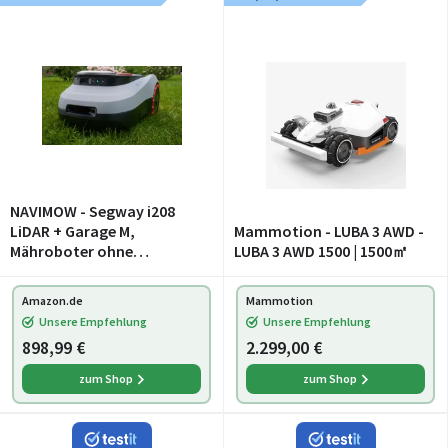
NAVIMOW - Segway i208
LiDAR + Garage M,
Mammotion - LUBA 3 AWD -
Mähroboter ohne
LUBA 3 AWD 1500 | 1500㎡
Begrenzungskabel für 800
m², bis 45% Steigung,
Amazon.de
Mammotion
Solid-State LiDAR + Vision,
Unsere Empfehlung
Unsere Empfehlung
Auto. Kartieren, int.
898,99 €
2.299,00 €
zum Shop
zum Shop