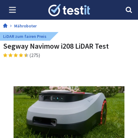
Mähroboter
LiDAR zum fairen Preis
Segway Navimow i208 LiDAR Test
(275)