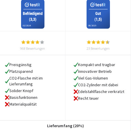
Befriedigend
Gut
(3,3)
(1,5)
02/2024
08/2025
968 Bewertungen
23 Bewertungen
Preisgünstig
Kompakt und tragbar
Platzsparend
Innovativer Betrieb
CO2-Flasche mit im
Viel Gas-Volumen
Lieferumfang
CO2-Zylinder mit dabei
Solider Knopf
Edelstahlflasche verkratzt
Basisfunktionen
Recht teuer
Materialqualität
Lieferumfang (20%)