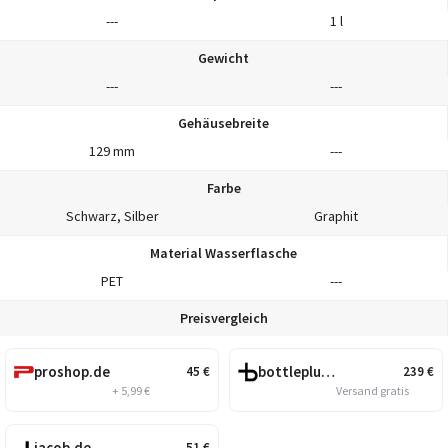
---
1 l
Gewicht
---
---
Gehäusebreite
129 mm
---
Farbe
Schwarz, Silber
Graphit
Material Wasserflasche
PET
---
Preisvergleich
proshop.de
bottleplus.com
45
€
239
€
+ 5,99 €
Versand gratis
jacob.de
51
€