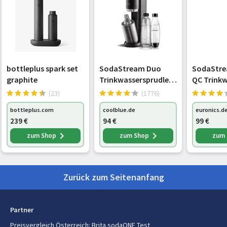
bottleplus spark set
SodaStream Duo
SodaStre
graphite
Trinkwassersprudler
QC Trinkw
titan
Sprudler 
(23)
(1776)
bottleplus.com
coolblue.de
euronics.d
239
€
94
€
99
€
zum Shop
zum Shop
zum
Zurück zum Seitenanfang
Partner
Preisvergleich Österreich
:
Brita sodaONE Test