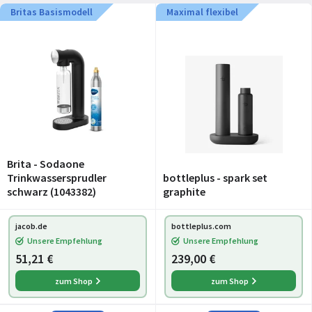
Britas Basismodell
Maximal flexibel
Brita - Sodaone
Trinkwassersprudler
bottleplus - spark set
schwarz (1043382)
graphite
jacob.de
bottleplus.com
Unsere Empfehlung
Unsere Empfehlung
51,21 €
239,00 €
zum Shop
zum Shop